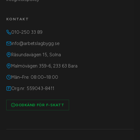
KONTAKT
010-250 33 89
info@arbetslagbygg.se
Råsundavägen 15, Solna
Malmövägen 359-6, 233 63 Bara
Mån–Fre: 08:00–18:00
Org.nr: 559043-8411
GODKÄND FÖR F-SKATT