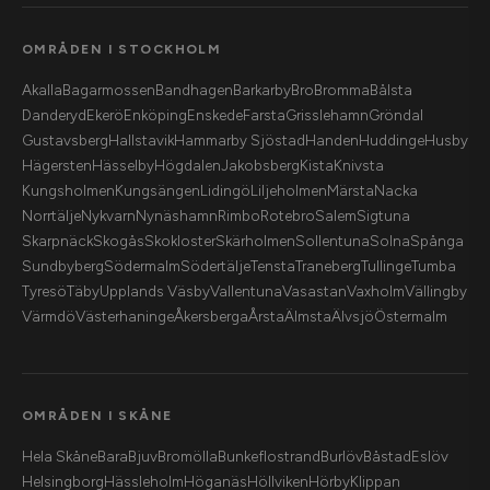
OMRÅDEN I STOCKHOLM
Akalla
Bagarmossen
Bandhagen
Barkarby
Bro
Bromma
Bålsta
Danderyd
Ekerö
Enköping
Enskede
Farsta
Grisslehamn
Gröndal
Gustavsberg
Hallstavik
Hammarby Sjöstad
Handen
Huddinge
Husby
Hägersten
Hässelby
Högdalen
Jakobsberg
Kista
Knivsta
Kungsholmen
Kungsängen
Lidingö
Liljeholmen
Märsta
Nacka
Norrtälje
Nykvarn
Nynäshamn
Rimbo
Rotebro
Salem
Sigtuna
Skarpnäck
Skogås
Skokloster
Skärholmen
Sollentuna
Solna
Spånga
Sundbyberg
Södermalm
Södertälje
Tensta
Traneberg
Tullinge
Tumba
Tyresö
Täby
Upplands Väsby
Vallentuna
Vasastan
Vaxholm
Vällingby
Värmdö
Västerhaninge
Åkersberga
Årsta
Älmsta
Älvsjö
Östermalm
OMRÅDEN I SKÅNE
Hela Skåne
Bara
Bjuv
Bromölla
Bunkeflostrand
Burlöv
Båstad
Eslöv
Helsingborg
Hässleholm
Höganäs
Höllviken
Hörby
Klippan