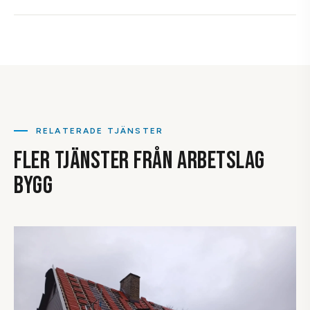
täcker hela vårt verksamhetsområde.
Kunder med serviceavtal har alltid prioritet. Vid extrema
Som tumregel bör man börja tänka på skottning vid ca 50
väderförhållanden kan det ta lite längre, men vi gör alltid
cm torr, lätt snö eller redan vid 30 cm blöt, tung snö. Ett
vårt yttersta för att komma snabbt.
normalt villatak är dimensionerat för ca 1,5–2,0 kN/m²
(ungefär 150–200 kg per kvadratmeter). Blöt snö väger
betydligt mer än torr. Är du osäker – ring oss för en
bedömning. Bättre att vara säker än att vänta för länge.
RELATERADE TJÄNSTER
FLER TJÄNSTER FRÅN ARBETSLAG
BYGG