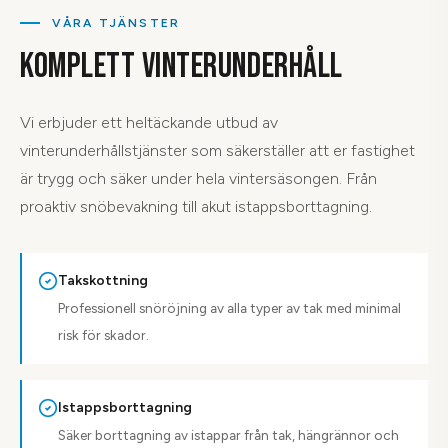
VÅRA TJÄNSTER
KOMPLETT VINTERUNDERHÅLL
Vi erbjuder ett heltäckande utbud av
vinterunderhållstjänster som säkerställer att er fastighet
är trygg och säker under hela vintersäsongen. Från
proaktiv snöbevakning till akut istappsborttagning.
Takskottning
Professionell snöröjning av alla typer av tak med minimal
risk för skador.
Istappsborttagning
Säker borttagning av istappar från tak, hängrännor och