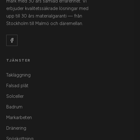
mark med 30 års samlad erfarenhet. Vi
erbjuder kvalitetssäkrade lösningar med
upp till 30 års materialgaranti — från
Stockholm till Malmö och däremellan.
TJÄNSTER
Takläggning
Falsad plåt
Solceller
Badrum
Markarbeten
Dränering
Snöskottning