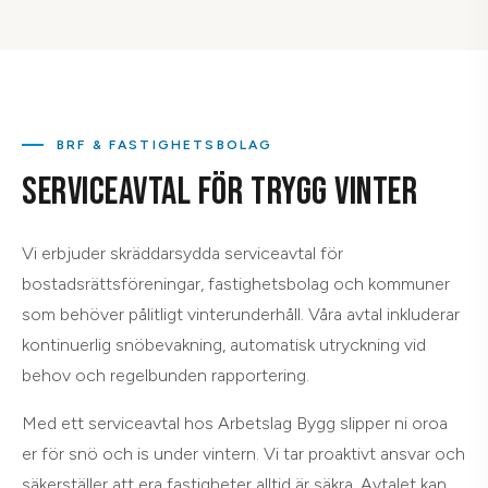
BRF & FASTIGHETSBOLAG
SERVICEAVTAL FÖR TRYGG VINTER
Vi erbjuder skräddarsydda serviceavtal för
bostadsrättsföreningar, fastighetsbolag och kommuner
som behöver pålitligt vinterunderhåll. Våra avtal inkluderar
kontinuerlig snöbevakning, automatisk utryckning vid
behov och regelbunden rapportering.
Med ett serviceavtal hos Arbetslag Bygg slipper ni oroa
er för snö och is under vintern. Vi tar proaktivt ansvar och
säkerställer att era fastigheter alltid är säkra. Avtalet kan