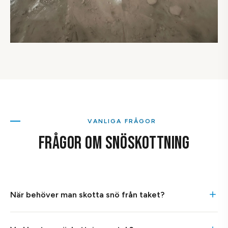
VANLIGA FRÅGOR
FRÅGOR OM SNÖSKOTTNING
När behöver man skotta snö från taket?
Du bör skotta snö från taket när snödjupet överstiger 50–