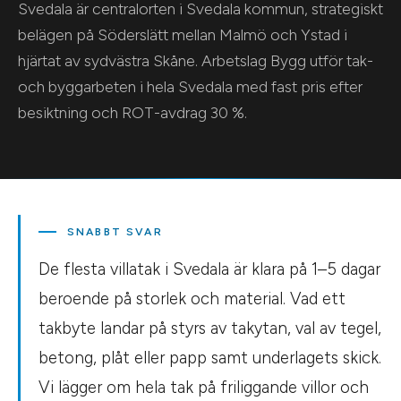
Svedala är centralorten i Svedala kommun, strategiskt
belägen på Söderslätt mellan Malmö och Ystad i
hjärtat av sydvästra Skåne. Arbetslag Bygg utför tak-
och byggarbeten i hela Svedala med fast pris efter
besiktning och ROT-avdrag 30 %.
SNABBT SVAR
De flesta villatak i Svedala är klara på 1–5 dagar
beroende på storlek och material. Vad ett
takbyte landar på styrs av takytan, val av tegel,
betong, plåt eller papp samt underlagets skick.
Vi lägger om hela tak på friliggande villor och