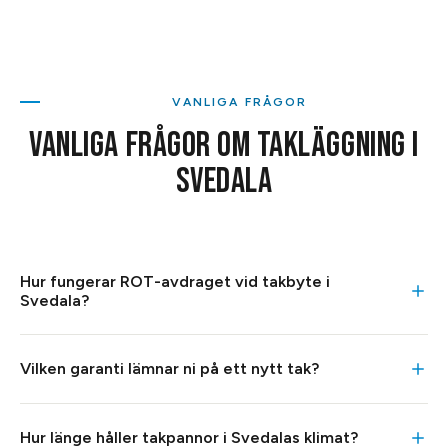
VANLIGA FRÅGOR
VANLIGA FRÅGOR OM
TAKLÄGGNING
I
SVEDALA
Hur fungerar ROT-avdraget vid takbyte i
Svedala?
ROT-avdraget drar 30 % på arbetskostnaden vid ett
Vilken garanti lämnar ni på ett nytt tak?
takbyte, och vi räknar av det direkt på fakturan så du slipper
ligga ute med pengarna. Avdraget gäller arbetet, inte
Vi lämnar garanti på utfört arbete, och materialet täcks
materialet, och förutsätter att du äger bostaden och har
Hur länge håller takpannor i Svedalas klimat?
dessutom av tillverkarens egen garanti. Exakt omfattning