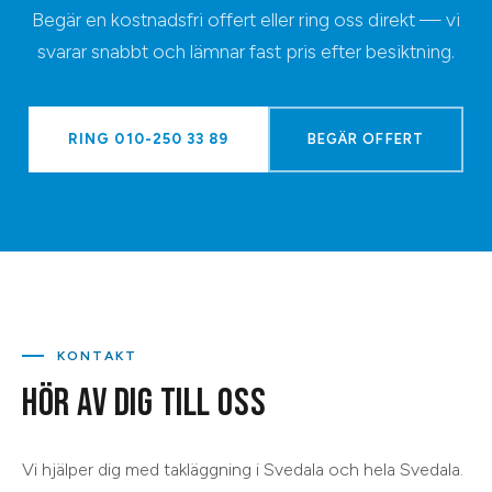
Begär en kostnadsfri offert eller ring oss direkt — vi
svarar snabbt och lämnar fast pris efter besiktning.
RING
010-250 33 89
BEGÄR OFFERT
KONTAKT
HÖR AV DIG TILL OSS
Vi hjälper dig med
takläggning
i
Svedala
och hela
Svedala
.