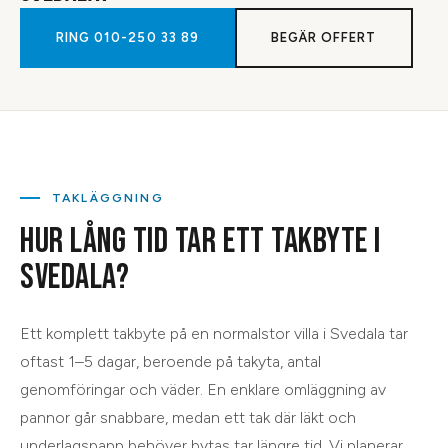
RING
010-250 33 89
BEGÄR OFFERT
TAKLÄGGNING
HUR LÅNG TID TAR ETT TAKBYTE I
SVEDALA?
Ett komplett takbyte på en normalstor villa i Svedala tar
oftast 1–5 dagar, beroende på takyta, antal
genomföringar och väder. En enklare omläggning av
pannor går snabbare, medan ett tak där läkt och
underlagspapp behöver bytas tar längre tid. Vi planerar