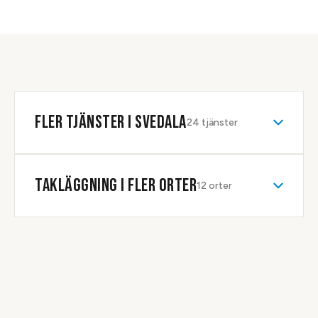
hus i Svedala och tittar på taket, lutningen och underlagets
du vet vad som gäller, och tidsplanen justeras utan extra
skick. Utifrån det lämnar vi ett fast pris där du ser vad
kostnad för dig.
arbete och material kostar, och vad ROT-avdraget på 30 %
drar av. Inga överraskningar tillkommer efteråt så länge
taket motsvarar det vi sett.
FLER TJÄNSTER I
SVEDALA
24
tjänster
TAKLÄGGNING
I FLER ORTER
12
orter