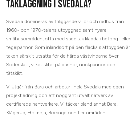
TAKLÄGGNING
I
SVEDALA
?
Svedala domineras av friliggande villor och radhus från
1960- och 1970-talens utbyggnad samt nyare
småhusområden, ofta med sadeltak klädda i betong- eller
tegelpannor. Som inlandsort på den flacka slättbygden är
taken särskilt utsatta för de hårda västvindarna över
Söderslätt, vilket sliter på pannor, nockpannor och
tätskikt.
Vi utgår från
Bara
och arbetar i hela
Svedala
med egen
projektledning och ett noggrant utvalt nätverk av
certifierade hantverkare. Vi täcker bland annat
Bara,
Klågerup, Holmeja, Börringe
och
fler områden
.