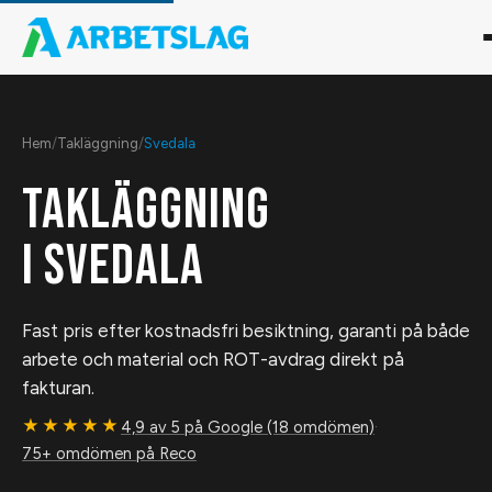
Hem
/
Takläggning
/
Svedala
TAKLÄGGNING
I
SVEDALA
Fast pris efter kostnadsfri besiktning, garanti på både
arbete och material och ROT-avdrag direkt på
fakturan.
★★★★★
4,9 av 5 på Google (18 omdömen)
·
75+ omdömen på Reco