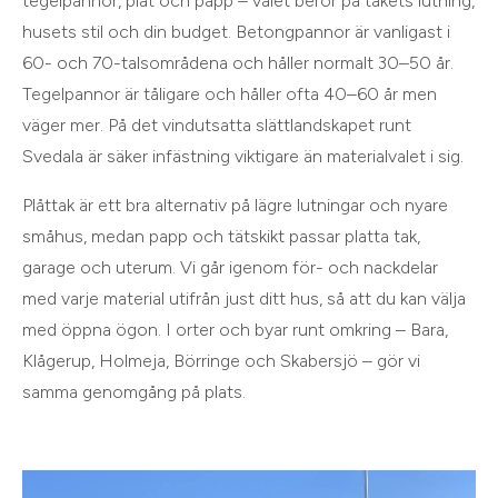
tegelpannor, plåt och papp – valet beror på takets lutning,
husets stil och din budget. Betongpannor är vanligast i
60- och 70-talsområdena och håller normalt 30–50 år.
Tegelpannor är tåligare och håller ofta 40–60 år men
väger mer. På det vindutsatta slättlandskapet runt
Svedala är säker infästning viktigare än materialvalet i sig.
Plåttak är ett bra alternativ på lägre lutningar och nyare
småhus, medan papp och tätskikt passar platta tak,
garage och uterum. Vi går igenom för- och nackdelar
med varje material utifrån just ditt hus, så att du kan välja
med öppna ögon. I orter och byar runt omkring – Bara,
Klågerup, Holmeja, Börringe och Skabersjö – gör vi
samma genomgång på plats.