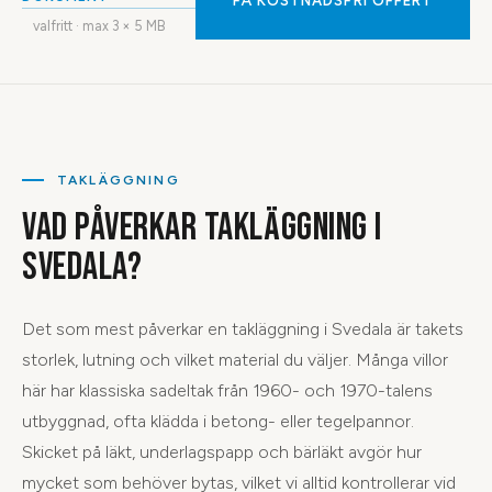
FÅ KOSTNADSFRI OFFERT
valfritt · max
3
× 5 MB
TAKLÄGGNING
VAD PÅVERKAR TAKLÄGGNING I
SVEDALA?
Det som mest påverkar en takläggning i Svedala är takets
storlek, lutning och vilket material du väljer. Många villor
här har klassiska sadeltak från 1960- och 1970-talens
utbyggnad, ofta klädda i betong- eller tegelpannor.
Skicket på läkt, underlagspapp och bärläkt avgör hur
mycket som behöver bytas, vilket vi alltid kontrollerar vid