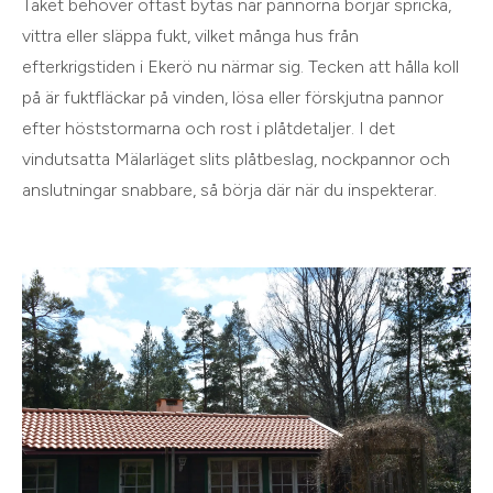
Taket behöver oftast bytas när pannorna börjar spricka,
vittra eller släppa fukt, vilket många hus från
efterkrigstiden i Ekerö nu närmar sig. Tecken att hålla koll
på är fuktfläckar på vinden, lösa eller förskjutna pannor
efter höststormarna och rost i plåtdetaljer. I det
vindutsatta Mälarläget slits plåtbeslag, nockpannor och
anslutningar snabbare, så börja där när du inspekterar.