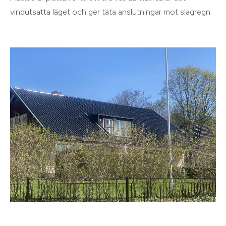
vindutsatta läget och ger täta anslutningar mot slagregn.