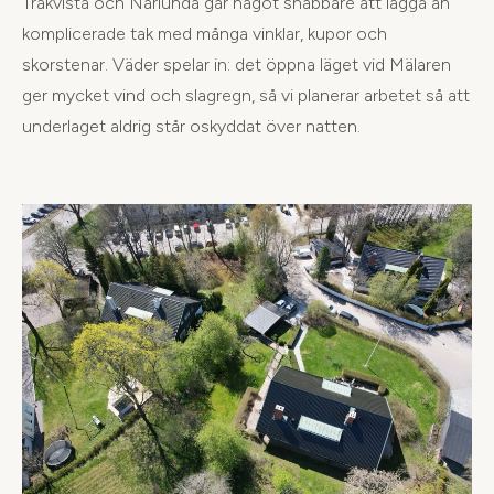
Träkvista och Närlunda går något snabbare att lägga än
komplicerade tak med många vinklar, kupor och
skorstenar. Väder spelar in: det öppna läget vid Mälaren
ger mycket vind och slagregn, så vi planerar arbetet så att
underlaget aldrig står oskyddat över natten.