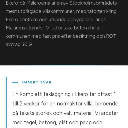
Ekerö på Mälaröarna är en av Stockholmsområdets
mest utpräglade villakommuner, med tätorten kring
Ekerö centrum och utspridd bebyggelse längs
Mälarens stränder. Vi utför takarbeten i hela
kommunen med fast pris efter besiktning och ROT-
avdrag 30 %.
SNABBT SVAR
En komplett takläggning i Ekerö tar oftast 1
till 2 veckor för en normalstor villa, beroende
på takets storlek och valt material. Vi arbetar
med tegel, betong, plåt och papp och