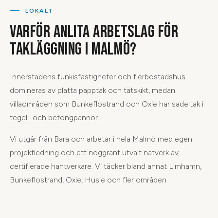
LOKALT
VARFÖR ANLITA ARBETSLAG FÖR
TAKLÄGGNING
I
MALMÖ
?
Innerstadens funkisfastigheter och flerbostadshus
domineras av platta papptak och tätskikt, medan
villaområden som Bunkeflostrand och Oxie har sadeltak i
tegel- och betongpannor.
Vi utgår från
Bara
och arbetar i hela
Malmö
med egen
projektledning och ett noggrant utvalt nätverk av
certifierade hantverkare. Vi täcker bland annat
Limhamn,
Bunkeflostrand, Oxie, Husie
och
fler områden
.