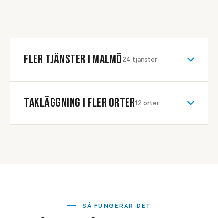
vecka för en tillfällig tätning. Boka en kostnadsfri besiktning
så ger vi dig ett konkret startdatum och fast pris.
FLER TJÄNSTER I
MALMÖ
24
tjänster
TAKLÄGGNING
I FLER ORTER
12
orter
SÅ FUNGERAR DET