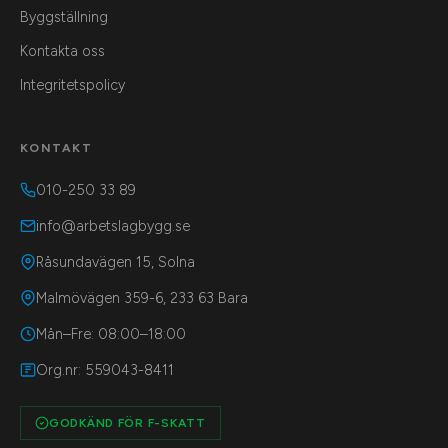
Byggställning
Kontakta oss
Integritetspolicy
KONTAKT
010-250 33 89
info@arbetslagbygg.se
Råsundavägen 15, Solna
Malmövägen 359-6, 233 63 Bara
Mån–Fre: 08:00–18:00
Org.nr: 559043-8411
GODKÄND FÖR F-SKATT