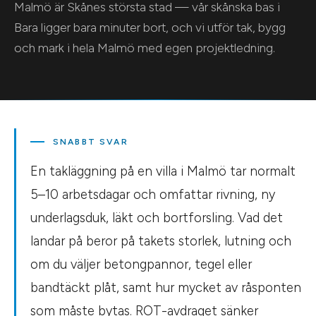
Malmö är Skånes största stad — vår skånska bas i
Bara ligger bara minuter bort, och vi utför tak, bygg
och mark i hela Malmö med egen projektledning.
SNABBT SVAR
En takläggning på en villa i Malmö tar normalt
5–10 arbetsdagar och omfattar rivning, ny
underlagsduk, läkt och bortforsling. Vad det
landar på beror på takets storlek, lutning och
om du väljer betongpannor, tegel eller
bandtäckt plåt, samt hur mycket av råsponten
som måste bytas. ROT-avdraget sänker