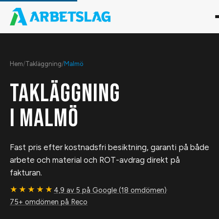
Hem
/
Takläggning
/
Malmö
TAKLÄGGNING
I
MALMÖ
Fast pris efter kostnadsfri besiktning, garanti på både
arbete och material och ROT-avdrag direkt på
fakturan.
★★★★★
4,9 av 5 på Google (18 omdömen)
·
75+ omdömen på Reco