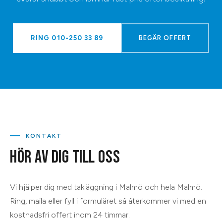
RING
010-250 33 89
BEGÄR OFFERT
KONTAKT
HÖR AV DIG TILL OSS
Vi hjälper dig med
takläggning
i
Malmö
och hela
Malmö
.
Ring, maila eller fyll i formuläret så återkommer vi med en
kostnadsfri offert inom 24 timmar.