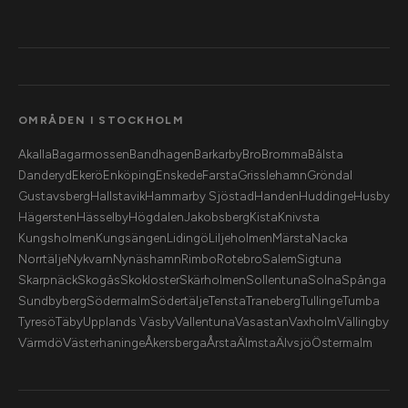
OMRÅDEN I STOCKHOLM
Akalla
Bagarmossen
Bandhagen
Barkarby
Bro
Bromma
Bålsta
Danderyd
Ekerö
Enköping
Enskede
Farsta
Grisslehamn
Gröndal
Gustavsberg
Hallstavik
Hammarby Sjöstad
Handen
Huddinge
Husby
Hägersten
Hässelby
Högdalen
Jakobsberg
Kista
Knivsta
Kungsholmen
Kungsängen
Lidingö
Liljeholmen
Märsta
Nacka
Norrtälje
Nykvarn
Nynäshamn
Rimbo
Rotebro
Salem
Sigtuna
Skarpnäck
Skogås
Skokloster
Skärholmen
Sollentuna
Solna
Spånga
Sundbyberg
Södermalm
Södertälje
Tensta
Traneberg
Tullinge
Tumba
Tyresö
Täby
Upplands Väsby
Vallentuna
Vasastan
Vaxholm
Vällingby
Värmdö
Västerhaninge
Åkersberga
Årsta
Älmsta
Älvsjö
Östermalm