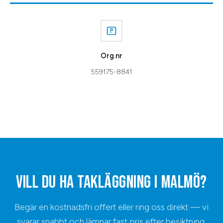
Org.nr
559175-8841
VILL DU HA
TAKLÄGGNING
I
MALMÖ
?
Begär en kostnadsfri offert eller ring oss direkt — vi
svarar snabbt och lämnar fast pris efter besiktning.