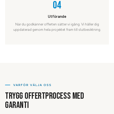
04
Utförande
När du godkänner offerten sätter vi igång. Vi håller dig
uppdaterad genom hela projektet fram till slutbesiktning.
VARFÖR VÄLJA OSS
TRYGG OFFERTPROCESS MED
GARANTI