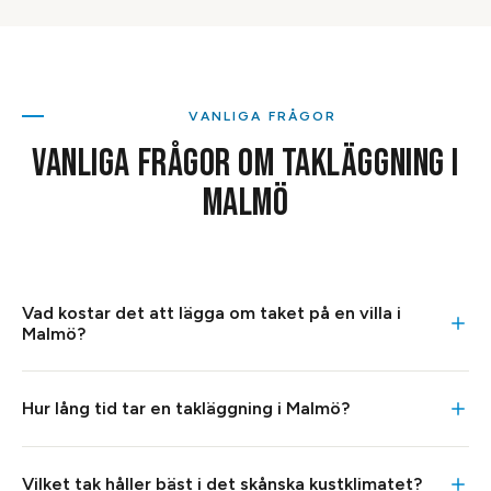
VANLIGA FRÅGOR
VANLIGA FRÅGOR OM
TAKLÄGGNING
I
MALMÖ
Vad kostar det att lägga om taket på en villa i
Malmö?
Vad en villaomläggning i Malmö landar på varierar med
Hur lång tid tar en takläggning i Malmö?
takmaterial och takets storlek. Slutkostnaden beror på
lutning, antal kupor och skorstenar samt hur mycket av
En normal villaomläggning i Malmö tar 5–10 arbetsdagar
råsponten som behöver bytas. Du får alltid fast pris efter
Vilket tak håller bäst i det skånska kustklimatet?
beroende på takets storlek, lutning och material. Ett