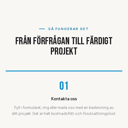
SÅ FUNGERAR DET
FRÅN FÖRFRÅGAN TILL FÄRDIGT
PROJEKT
01
Kontakta oss
Fyll i formuläret, ring eller maila oss med en beskrivning av
ditt projekt. Det är helt kostnadsfritt och förutsättningslöst.