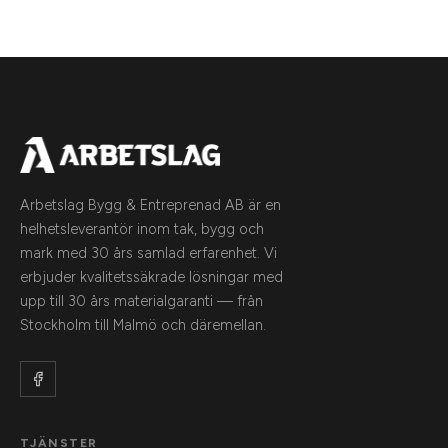
Arbetslag Bygg & Entreprenad AB är en
helhetsleverantör inom tak, bygg och
mark med 30 års samlad erfarenhet. Vi
erbjuder kvalitetssäkrade lösningar med
upp till 30 års materialgaranti — från
Stockholm till Malmö och däremellan.
TJÄNSTER