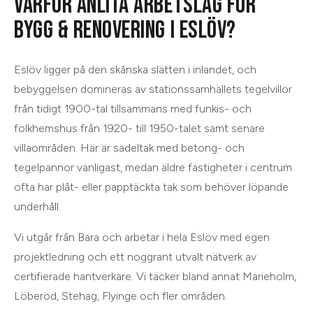
VARFÖR ANLITA ARBETSLAG FÖR
BYGG & RENOVERING
I
ESLÖV
?
Eslöv ligger på den skånska slätten i inlandet, och
bebyggelsen domineras av stationssamhällets tegelvillor
från tidigt 1900-tal tillsammans med funkis- och
folkhemshus från 1920- till 1950-talet samt senare
villaområden. Här är sadeltak med betong- och
tegelpannor vanligast, medan äldre fastigheter i centrum
ofta har plåt- eller papptäckta tak som behöver löpande
underhåll.
Vi utgår från
Bara
och arbetar i hela
Eslöv
med egen
projektledning och ett noggrant utvalt nätverk av
certifierade hantverkare. Vi täcker bland annat
Marieholm,
Löberöd, Stehag, Flyinge
och
fler områden
.