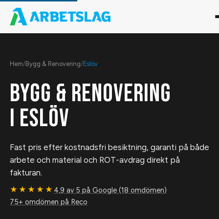
Hem
/
Bygg & Renovering
/
Eslöv
BYGG & RENOVERING
I
ESLÖV
Fast pris efter kostnadsfri besiktning, garanti på både
arbete och material och ROT-avdrag direkt på
fakturan.
★★★★★
4,9 av 5 på Google (18 omdömen)
·
75+ omdömen på Reco