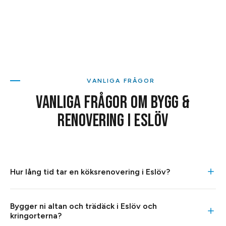
VANLIGA FRÅGOR
VANLIGA FRÅGOR OM
BYGG &
RENOVERING
I
ESLÖV
Hur lång tid tar en köksrenovering i Eslöv?
En köksrenovering i Eslöv tar oftast runt 3–4 veckor,
Bygger ni altan och trädäck i Eslöv och
beroende på hur mycket som ska rivas och om el och
kringorterna?
vatten behöver dras om. Vill du bara byta luckor och