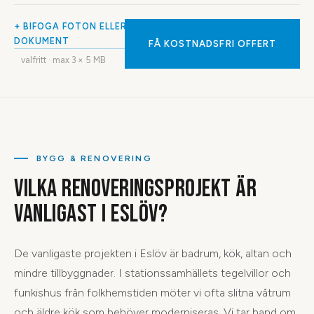
+ BIFOGA FOTON ELLER
DOKUMENT
FÅ KOSTNADSFRI OFFERT
valfritt · max
3
× 5 MB
BYGG & RENOVERING
VILKA RENOVERINGSPROJEKT ÄR
VANLIGAST I ESLÖV?
De vanligaste projekten i Eslöv är badrum, kök, altan och
mindre tillbyggnader. I stationssamhällets tegelvillor och
funkishus från folkhemstiden möter vi ofta slitna våtrum
och äldre kök som behöver moderniseras. Vi tar hand om