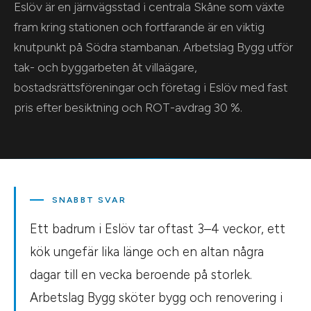
Eslöv är en järnvägsstad i centrala Skåne som växte
fram kring stationen och fortfarande är en viktig
knutpunkt på Södra stambanan. Arbetslag Bygg utför
tak- och byggarbeten åt villaägare,
bostadsrättsföreningar och företag i Eslöv med fast
pris efter besiktning och ROT-avdrag 30 %.
SNABBT SVAR
Ett badrum i Eslöv tar oftast 3–4 veckor, ett
kök ungefär lika länge och en altan några
dagar till en vecka beroende på storlek.
Arbetslag Bygg sköter bygg och renovering i