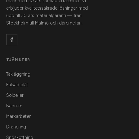
mark med 30 års samlad erfarenhet. Vi
erbjuder kvalitetssäkrade lösningar med
upp till 30 års materialgaranti — från
Stockholm till Malmö och däremellan.
TJÄNSTER
Takläggning
Falsad plåt
Solceller
Badrum
Markarbeten
Dränering
Snöskottning