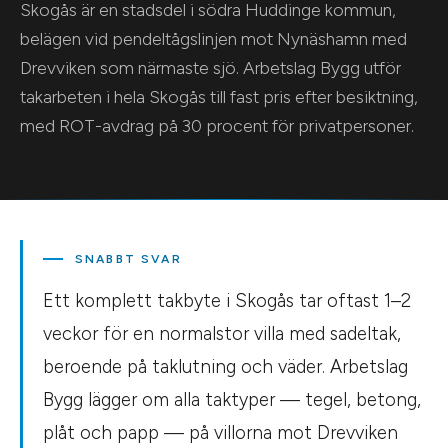
Skogås är en stadsdel i södra Huddinge kommun,
belägen vid pendeltågslinjen mot Nynäshamn med
Drevviken som närmaste sjö. Arbetslag Bygg utför
takarbeten i hela Skogås till fast pris efter besiktning,
med ROT-avdrag på 30 procent för privatpersoner.
SNABBT SVAR
Ett komplett takbyte i Skogås tar oftast 1–2
veckor för en normalstor villa med sadeltak,
beroende på taklutning och väder. Arbetslag
Bygg lägger om alla taktyper — tegel, betong,
plåt och papp — på villorna mot Drevviken