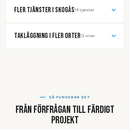
lämnar fast pris efter besiktning samt garanti på utfört
FLER TJÄNSTER I
SKOGÅS
19
tjänster
tätskiktsarbete.
TAKLÄGGNING
I FLER ORTER
12
orter
SÅ FUNGERAR DET
FRÅN FÖRFRÅGAN TILL FÄRDIGT
PROJEKT