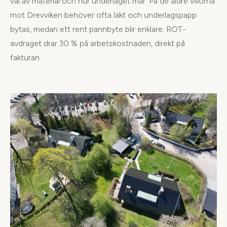
val av material och hur underlaget mår. På de äldre villorna
mot Drevviken behöver ofta läkt och underlagspapp
bytas, medan ett rent pannbyte blir enklare. ROT-
avdraget drar 30 % på arbetskostnaden, direkt på
fakturan.