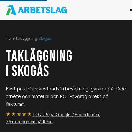
Hem
/
Takläggning
/
Skogås
TAKLÄGGNING
I
SKOGÅS
Fast pris efter kostnadsfri besiktning, garanti på både
arbete och material och ROT-avdrag direkt på
fakturan.
★★★★★
4,9 av 5 på Google (18 omdömen)
·
75+ omdömen på Reco