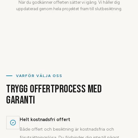
När du godkänner offerten sätter vi igång. Vi håller dig
uppdaterad genom hela projektet fram till slutbesiktning.
VARFÖR VÄLJA OSS
TRYGG OFFERTPROCESS MED
GARANTI
Helt kostnadsfri offert
Både offert och besiktning är kostnadsfria och
förutsättningslösa. Du förbinder dig inte till något.