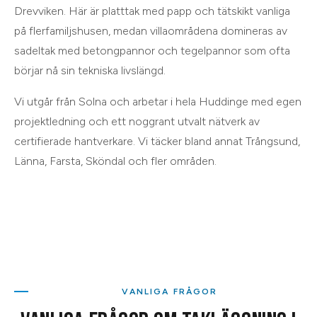
Drevviken. Här är platttak med papp och tätskikt vanliga
på flerfamiljshusen, medan villaområdena domineras av
sadeltak med betongpannor och tegelpannor som ofta
börjar nå sin tekniska livslängd.
Vi utgår från
Solna
och arbetar i hela
Huddinge
med egen
projektledning och ett noggrant utvalt nätverk av
certifierade hantverkare. Vi täcker bland annat
Trångsund,
Länna, Farsta, Sköndal
och
fler områden
.
VANLIGA FRÅGOR