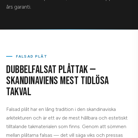
års garanti.
FALSAD PLÅT
DUBBELFALSAT PLÅTTAK —
SKANDINAVIENS MEST TIDLÖSA
TAKVAL
Falsad plåt har en lång tradition i den skandinaviska
arkitekturen och är ett av de mest hållbara och estetiskt
tilltalande takmaterialen som finns. Genom att sömmen
mellan plåtarna falsas — det vill säga viks och pressas