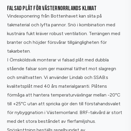
FALSAD PLÅT FÖR VÄSTERNORRLANDS KLIMAT
Vindexponering från Bottenhavet kan slita på
takmaterial och lyfta pannor. Snö i kombination med
kustnära fukt kräver robust ventilation. Terrängen med
branter och höjder försvårar tillgängligheten för
takarbeten.
I Örnsköldsvik monterar vi falsad plåt med dubbla
stående falsar som ger maximal täthet mot slagregn
och smältvatten. Vi använder Lindab och SSAB:s
kvalitetsplåt med 40 års materialgaranti. Plåtens
förmåga att hantera temperaturväxlingar mellan -20°C
till +25°C utan att spricka gör den till förstahandsvalet
för nybyggnation i Västernorrland. BRF-takvård är stort
med det stora beståndet av flerfamiljshus.
Snöskottning beställs regelbundet av