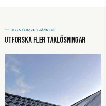
inte märkbart högljutt jämfört med andra takmaterial.
fast direkt på falsen utan att man behöver borra igenom
plåten. Det innebär inga hål i taket och bibehållen garanti. Vi
samordnar gärna takläggning och solcellsmontering i
samma projekt.
RELATERADE TJÄNSTER
UTFORSKA FLER TAKLÖSNINGAR