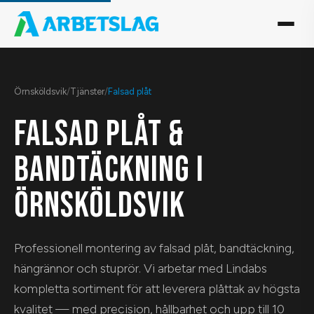
Örnsköldsvik
/
Tjänster
/
Falsad plåt
FALSAD PLÅT &
BANDTÄCKNING I
ÖRNSKÖLDSVIK
Professionell montering av falsad plåt, bandtäckning,
hängrännor och stuprör. Vi arbetar med Lindabs
kompletta sortiment för att leverera plåttak av högsta
kvalitet — med precision, hållbarhet och upp till 10