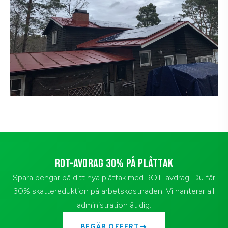
ROT-AVDRAG 30% PÅ PLÅTTAK
Spara pengar på ditt nya plåttak med ROT-avdrag. Du får
30% skattereduktion på arbetskostnaden. Vi hanterar all
administration åt dig.
BEGÄR OFFERT