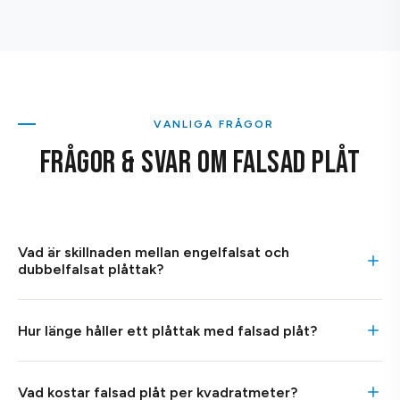
VANLIGA FRÅGOR
FRÅGOR & SVAR OM FALSAD PLÅT
Vad är skillnaden mellan engelfalsat och
dubbelfalsat plåttak?
Enkelfalsat plåttak har en enkel fals (skarv) som förenar
Hur länge håller ett plåttak med falsad plåt?
plåtarna, medan dubbelfalsat har en dubbelvikt fals som ger
bättre täthet och hållbarhet. Dubbelfalsat är den vanligaste
Ett korrekt lagt falsad plåttak håller 40–60 år, och i många
metoden i Sverige och rekommenderas för tak med lägre
Vad kostar falsad plåt per kvadratmeter?
fall ännu längre. Det beror på materialet – galvaniserad