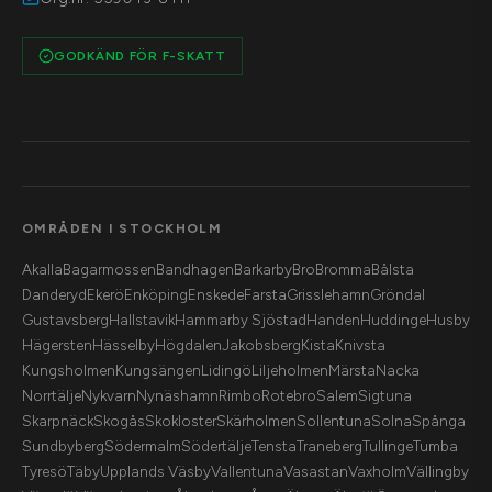
GODKÄND FÖR F-SKATT
OMRÅDEN I STOCKHOLM
Akalla
Bagarmossen
Bandhagen
Barkarby
Bro
Bromma
Bålsta
Danderyd
Ekerö
Enköping
Enskede
Farsta
Grisslehamn
Gröndal
Gustavsberg
Hallstavik
Hammarby Sjöstad
Handen
Huddinge
Husby
Hägersten
Hässelby
Högdalen
Jakobsberg
Kista
Knivsta
Kungsholmen
Kungsängen
Lidingö
Liljeholmen
Märsta
Nacka
Norrtälje
Nykvarn
Nynäshamn
Rimbo
Rotebro
Salem
Sigtuna
Skarpnäck
Skogås
Skokloster
Skärholmen
Sollentuna
Solna
Spånga
Sundbyberg
Södermalm
Södertälje
Tensta
Traneberg
Tullinge
Tumba
Tyresö
Täby
Upplands Väsby
Vallentuna
Vasastan
Vaxholm
Vällingby