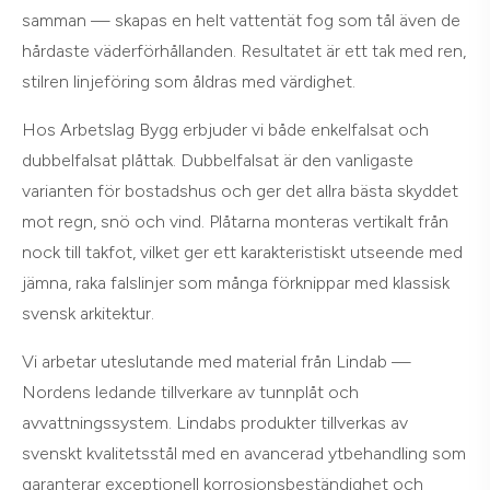
samman — skapas en helt vattentät fog som tål även de
hårdaste väderförhållanden. Resultatet är ett tak med ren,
stilren linjeföring som åldras med värdighet.
Hos Arbetslag Bygg erbjuder vi både enkelfalsat och
dubbelfalsat plåttak. Dubbelfalsat är den vanligaste
varianten för bostadshus och ger det allra bästa skyddet
mot regn, snö och vind. Plåtarna monteras vertikalt från
nock till takfot, vilket ger ett karakteristiskt utseende med
jämna, raka falslinjer som många förknippar med klassisk
svensk arkitektur.
Vi arbetar uteslutande med material från Lindab —
Nordens ledande tillverkare av tunnplåt och
avvattningssystem. Lindabs produkter tillverkas av
svenskt kvalitetsstål med en avancerad ytbehandling som
garanterar exceptionell korrosionsbeständighet och