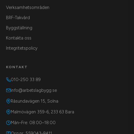
Verksamhetsområden
BRF-Takvård
Byggställning
Kontakta oss
Integritetspolicy
KONTAKT
010-250 33 89
info@arbetslagbygg.se
Råsundavägen 15, Solna
Malmövägen 359-6, 233 63 Bara
Mån–Fre: 08:00–18:00
Org.nr: 559043-8411