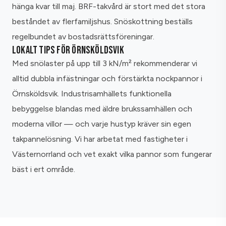
hänga kvar till maj. BRF-takvård är stort med det stora
beståndet av flerfamiljshus. Snöskottning beställs
regelbundet av bostadsrättsföreningar.
LOKALT TIPS FÖR ÖRNSKÖLDSVIK
Med snölaster på upp till 3 kN/m² rekommenderar vi
alltid dubbla infästningar och förstärkta nockpannor i
Örnsköldsvik. Industrisamhällets funktionella
bebyggelse blandas med äldre brukssamhällen och
moderna villor — och varje hustyp kräver sin egen
takpannelösning. Vi har arbetat med fastigheter i
Västernorrland och vet exakt vilka pannor som fungerar
bäst i ert område.