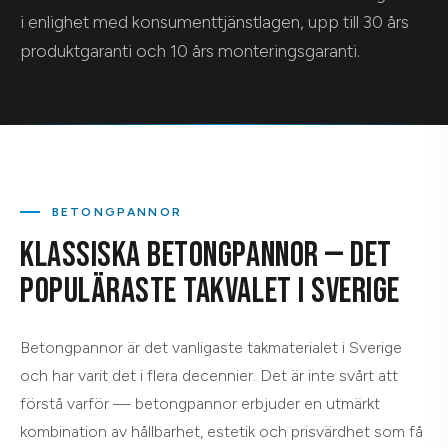
i enlighet med konsumenttjänstlagen, upp till 30 års
produktgaranti och 10 års monteringsgaranti.
BETONGPANNOR
KLASSISKA BETONGPANNOR — DET
POPULÄRASTE TAKVALET I SVERIGE
Betongpannor är det vanligaste takmaterialet i Sverige
och har varit det i flera decennier. Det är inte svårt att
förstå varför — betongpannor erbjuder en utmärkt
kombination av hållbarhet, estetik och prisvärdhet som få