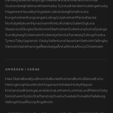
Danderyd
Ekerö
Enköping
Enskede
Farsta
Grisslehamn
Gröndal
Gustavsberg
Hallstavik
Hammarby Sjöstad
Handen
Huddinge
Husby
Hägersten
Hässelby
Högdalen
Jakobsberg
Kista
Knivsta
Kungsholmen
Kungsängen
Lidingö
Liljeholmen
Märsta
Nacka
Norrtälje
Nykvarn
Nynäshamn
Rimbo
Rotebro
Salem
Sigtuna
Skarpnäck
Skogås
Skokloster
Skärholmen
Sollentuna
Solna
Spånga
Sundbyberg
Södermalm
Södertälje
Tensta
Traneberg
Tullinge
Tumba
Tyresö
Täby
Upplands Väsby
Vallentuna
Vasastan
Vaxholm
Vällingby
Värmdö
Västerhaninge
Åkersberga
Årsta
Älmsta
Älvsjö
Östermalm
OMRÅDEN I SKÅNE
Hela Skåne
Bara
Bjuv
Bromölla
Bunkeflostrand
Burlöv
Båstad
Eslöv
Helsingborg
Hässleholm
Höganäs
Höllviken
Hörby
Klippan
Kristianstad
Kävlinge
Landskrona
Limhamn
Lomma
Lund
Malmö
Osby
Simrishamn
Sjöbo
Staffanstorp
Svalöv
Svedala
Tomelilla
Trelleborg
Vellinge
Ystad
Åstorp
Ängelholm