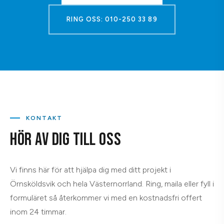
RING OSS: 010-250 33 89
KONTAKT
HÖR AV DIG TILL OSS
Vi finns här för att hjälpa dig med ditt projekt i
Örnsköldsvik och hela Västernorrland. Ring, maila eller fyll i
formuläret så återkommer vi med en kostnadsfri offert
inom 24 timmar.