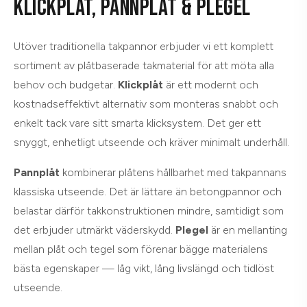
KLICKPLÅT, PANNPLÅT & PLEGEL
Utöver traditionella takpannor erbjuder vi ett komplett
sortiment av plåtbaserade takmaterial för att möta alla
behov och budgetar.
Klickplåt
är ett modernt och
kostnadseffektivt alternativ som monteras snabbt och
enkelt tack vare sitt smarta klicksystem. Det ger ett
snyggt, enhetligt utseende och kräver minimalt underhåll.
Pannplåt
kombinerar plåtens hållbarhet med takpannans
klassiska utseende. Det är lättare än betongpannor och
belastar därför takkonstruktionen mindre, samtidigt som
det erbjuder utmärkt väderskydd.
Plegel
är en mellanting
mellan plåt och tegel som förenar bägge materialens
bästa egenskaper — låg vikt, lång livslängd och tidlöst
utseende.