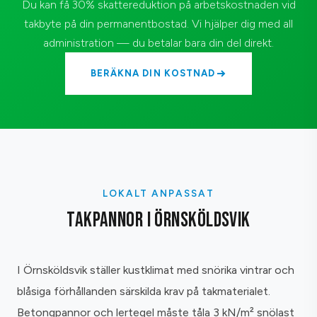
Du kan få 30% skattereduktion på arbetskostnaden vid
takbyte på din permanentbostad. Vi hjälper dig med all
administration — du betalar bara din del direkt.
BERÄKNA DIN KOSTNAD
LOKALT ANPASSAT
TAKPANNOR I ÖRNSKÖLDSVIK
I Örnsköldsvik ställer kustklimat med snörika vintrar och
blåsiga förhållanden särskilda krav på takmaterialet.
Betongpannor och lertegel måste tåla 3 kN/m² snölast