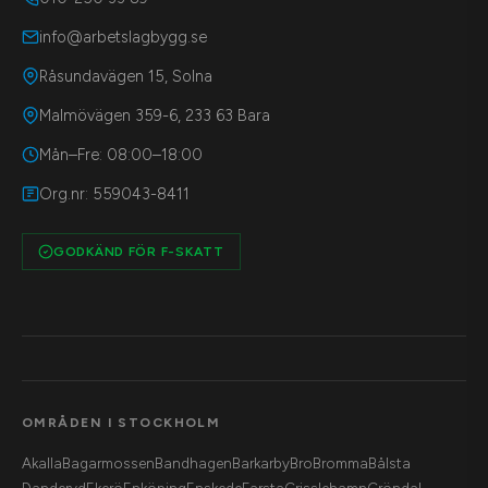
info@arbetslagbygg.se
Råsundavägen 15, Solna
Malmövägen 359-6, 233 63 Bara
Mån–Fre: 08:00–18:00
Org.nr: 559043-8411
GODKÄND FÖR F-SKATT
OMRÅDEN I STOCKHOLM
Akalla
Bagarmossen
Bandhagen
Barkarby
Bro
Bromma
Bålsta