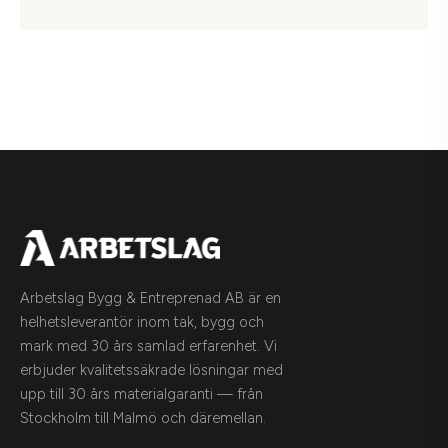
Arbetslag Bygg & Entreprenad AB är en
helhetsleverantör inom tak, bygg och
mark med 30 års samlad erfarenhet. Vi
erbjuder kvalitetssäkrade lösningar med
upp till 30 års materialgaranti — från
Stockholm till Malmö och däremellan.