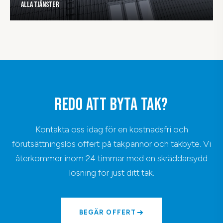
Alla tjänster
REDO ATT BYTA TAK?
Kontakta oss idag för en kostnadsfri och
förutsättningslös offert på takpannor och takbyte. Vi
återkommer inom 24 timmar med en skräddarsydd
lösning för just ditt tak.
BEGÄR OFFERT