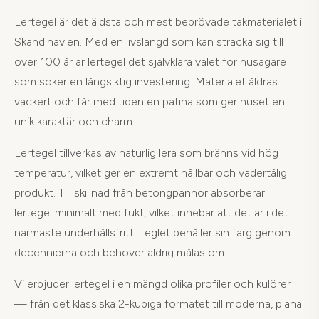
Lertegel är det äldsta och mest beprövade takmaterialet i
Skandinavien. Med en livslängd som kan sträcka sig till
över 100 år är lertegel det självklara valet för husägare
som söker en långsiktig investering. Materialet åldras
vackert och får med tiden en patina som ger huset en
unik karaktär och charm.
Lertegel tillverkas av naturlig lera som bränns vid hög
temperatur, vilket ger en extremt hållbar och vädertålig
produkt. Till skillnad från betongpannor absorberar
lertegel minimalt med fukt, vilket innebär att det är i det
närmaste underhållsfritt. Teglet behåller sin färg genom
decennierna och behöver aldrig målas om.
Vi erbjuder lertegel i en mängd olika profiler och kulörer
— från det klassiska 2-kupiga formatet till moderna, plana