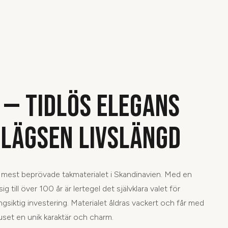
 — TIDLÖS ELEGANS
LÄGSEN LIVSLÄNGD
h mest beprövade takmaterialet i Skandinavien. Med en
g till över 100 år är lertegel det självklara valet för
siktig investering. Materialet åldras vackert och får med
uset en unik karaktär och charm.