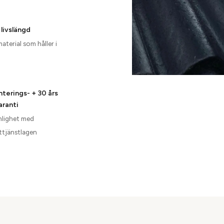
 livslängd
terial som håller i
nterings- + 30 års
aranti
enlighet med
tjänstlagen