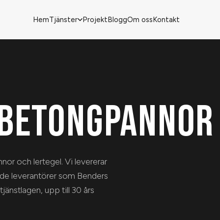
Hem
Tjänster
Projekt
Blogg
Om oss
Kontakt
BETONGPANNOR 
or och lertegel. Vi levererar
ande leverantörer som Benders
nstlagen, upp till 30 års