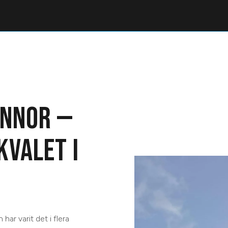
ANNOR —
KVALET I
ar varit det i flera