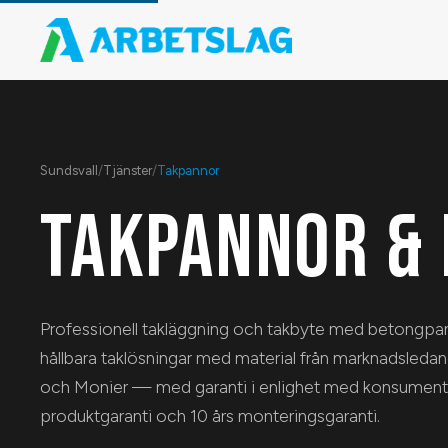
Sundsvall
/
Tjänster
/
Takpannor
TAKPANNOR & 
Professionell takläggning och takbyte med betongpann
hållbara taklösningar med material från marknadsled
och Monier — med garanti i enlighet med konsumenttjä
produktgaranti och 10 års monteringsgaranti.