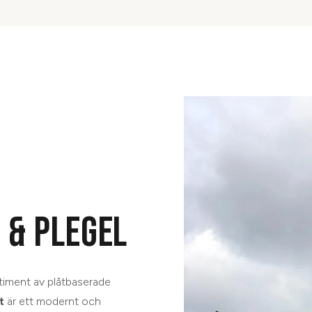
 & PLEGEL
rtiment av plåtbaserade
t
är ett modernt och