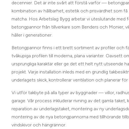
decennier. Det är inte svårt att förstå varför — betongp
kombination av hållbarhet, estetik och prisvärdhet som få 
matcha. Hos Arbetslag Bygg arbetar vi uteslutande med f
betongpannor från tillverkare som Benders och Monier, vilke
håller i generationer.
Betongpannor finns i ett brett sortiment av profiler och fä
tvåkupiga profilen till moderna, plana varianter. Oavsett o
ursprungliga karaktär eller ge det ett helt nytt utseende har
projekt. Varje installation inleds med en grundlig takbesik
underlagets skick, kontrollerar ventilation och planerar för
Vi utför takbyte på alla typer av byggnader — villor, radhu
garage. Vår process inkluderar rivning av det gamla taket, 
reparation av underlagstaket, montering av ny underlagsduk
montering av de nya betongpannorna med tillhörande til
vindskivor och hängrännor.