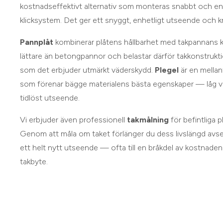
kostnadseffektivt alternativ som monteras snabbt och enk
klicksystem. Det ger ett snyggt, enhetligt utseende och kr
Pannplåt
kombinerar plåtens hållbarhet med takpannans k
lättare än betongpannor och belastar därför takkonstrukt
som det erbjuder utmärkt väderskydd.
Plegel
är en mellan
som förenar bägge materialens bästa egenskaper — låg vik
tidlöst utseende.
Vi erbjuder även professionell
takmålning
för befintliga 
Genom att måla om taket förlänger du dess livslängd avse
ett helt nytt utseende — ofta till en bråkdel av kostnade
takbyte.