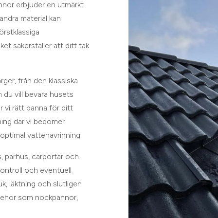
annor erbjuder en utmärkt
andra material kan
örstklassiga
t säkerställer att ditt tak
rger, från den klassiska
m du vill bevara husets
 vi rätt panna för ditt
tning där vi bedömer
 optimal vattenavrinning.
s, parhus, carportar och
kontroll och eventuell
, läktning och slutligen
lbehör som nockpannor,