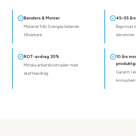
Benders & Monier
45–55 års
Material från Sveriges ledande
Beprövat ma
tillverkare
decennier
ROT-avdrag 30%
10 års mo
produktg
Minska arbetskostnaden med
Garanti i 
skatteavdrag
konsument