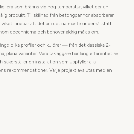
rlig lera som bränns vid hög temperatur, vilket ger en
ålig produkt. Till skillnad från betongpannor absorberar
 vilket innebär att det är i det närmaste underhållsfritt.
genom decennierna och behöver aldrig målas om.
ängd olika profiler och kulörer — från det klassiska 2-
a, plana varianter. Våra takläggare har lång erfarenhet av
 säkerställer en installation som uppfyller alla
rens rekommendationer. Varje projekt avslutas med en