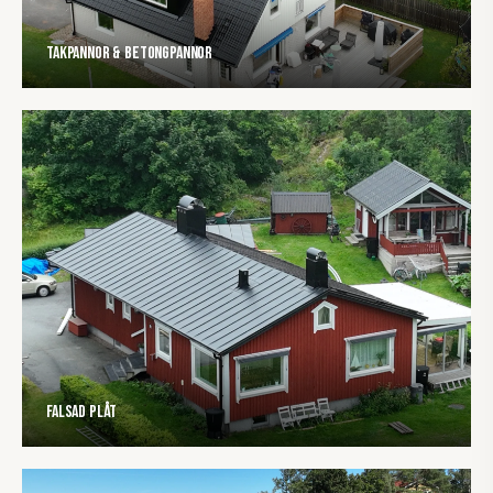
Takpannor & Betongpannor
Falsad plåt