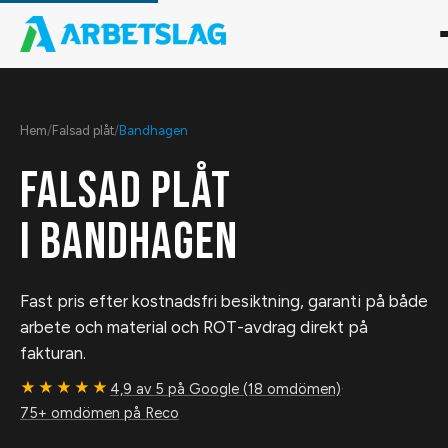
Hem
/
Falsad plåt
/
Bandhagen
FALSAD PLÅT
I
BANDHAGEN
Fast pris efter kostnadsfri besiktning, garanti på både
arbete och material och ROT-avdrag direkt på
fakturan.
★★★★★
4,9 av 5 på Google (18 omdömen)
·
75+ omdömen på Reco