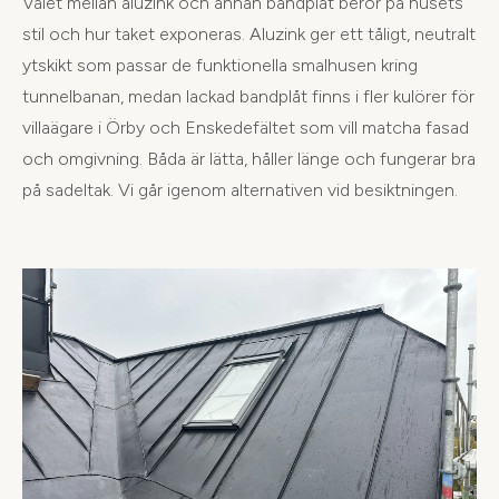
Valet mellan aluzink och annan bandplåt beror på husets
stil och hur taket exponeras. Aluzink ger ett tåligt, neutralt
ytskikt som passar de funktionella smalhusen kring
tunnelbanan, medan lackad bandplåt finns i fler kulörer för
villaägare i Örby och Enskedefältet som vill matcha fasad
och omgivning. Båda är lätta, håller länge och fungerar bra
på sadeltak. Vi går igenom alternativen vid besiktningen.