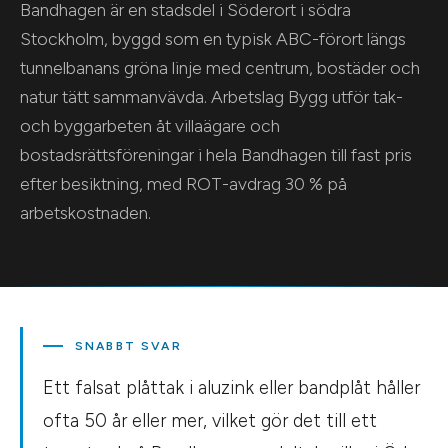
Bandhagen är en stadsdel i Söderort i södra
Stockholm, byggd som en typisk ABC-förort längs
tunnelbanans gröna linje med centrum, bostäder och
natur tätt sammanvävda. Arbetslag Bygg utför tak-
och byggarbeten åt villaägare och
bostadsrättsföreningar i hela Bandhagen till fast pris
efter besiktning, med ROT-avdrag 30 % på
arbetskostnaden.
SNABBT SVAR
Ett falsat plåttak i aluzink eller bandplåt håller
ofta 50 år eller mer, vilket gör det till ett