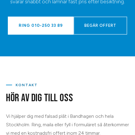
svarar snabbt och lämnar fast pris efter besiktning.
RING
010-250 33 89
BEGÄR OFFERT
KONTAKT
HÖR AV DIG TILL OSS
Vi hjälper dig med
falsad plåt
i
Bandhagen
och hela
Stockholm
. Ring, maila eller fyll i formuläret så återkommer
vi med en kostnadsfri offert inom 24 timmar.