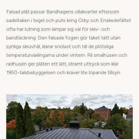
Falsad plåt passar Bandhagens villakvarter eftersom
sadeltaken i tegel och puts kring Örby och Enskedefältet
ofta har lutning som lämpar sig väl för skiv- och
bandtäckning. Den falsade fogen gör taket tätt utan
synliga skruvhål, klarar snölast och tål de plötsliga
temperaturväxlingarna under vintern. På smalhusen och
radhusen ger plåten ett lätt, stramt uttryck som klär
1950-talsbebyggelsen och kräver lite löpande tillsyn.