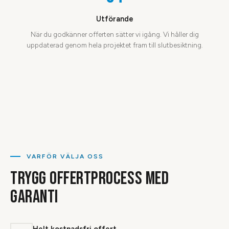
Utförande
När du godkänner offerten sätter vi igång. Vi håller dig
uppdaterad genom hela projektet fram till slutbesiktning.
VARFÖR VÄLJA OSS
TRYGG OFFERTPROCESS MED
GARANTI