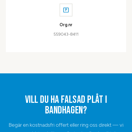
Org.nr
559043-8411
VILL DU HA
FALSAD PLÅT
I
BANDHAGEN
?
Begär en kostnadsfri offert eller ring oss direkt — vi