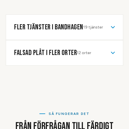
sett takets förutsättningar med egna ögon.
av arbetskostnaden påverkar slutsumman. Boka en tid så
kommer vi ut till din fastighet i Bandhagen och tittar.
FLER TJÄNSTER I
BANDHAGEN
19
tjänster
FALSAD PLÅT
I FLER ORTER
12
orter
SÅ FUNGERAR DET
FRÅN FÖRFRÅGAN TILL FÄRDIGT