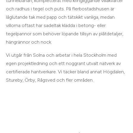
tunnelbanan, kompletterat med kringliggande villakvarter
och radhus i tegel och puts. På flerbostadshusen är
låglutande tak med papp och tätskikt vanliga, medan
villorna oftast har sadeltak klädda i betong- eller
tegelpannor som behöver löpande tillsyn av plåtdetaljer,
hängrännor och nock.
Vi utgår från
Solna
och arbetar i hela
Stockholm
med
egen projektledning och ett noggrant utvalt nätverk av
certifierade hantverkare. Vi täcker bland annat
Högdalen,
Stureby, Örby, Rågsved
och
fler områden
.