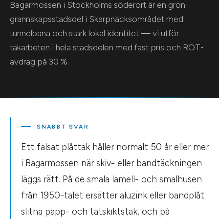
Bagarmossen i Stockholms söderort är en grön
grannskapsstadsdel i Skarpnäcksområdet med
tunnelbana och stark lokal identitet — vi utför
takarbeten i hela stadsdelen med fast pris och ROT-
avdrag på 30 %.
SNABBT SVAR
Ett falsat plåttak håller normalt 50 år eller mer
i Bagarmossen när skiv- eller bandtäckningen
läggs rätt. På de smala lamell- och smalhusen
från 1950-talet ersätter aluzink eller bandplåt
slitna papp- och tätskiktstak, och på