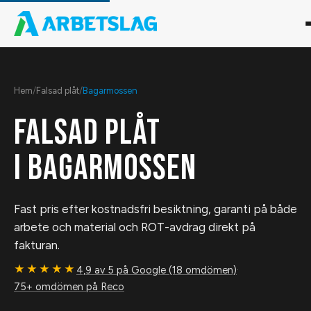
Hem
/
Falsad plåt
/
Bagarmossen
FALSAD PLÅT
I
BAGARMOSSEN
Fast pris efter kostnadsfri besiktning, garanti på både
arbete och material och ROT-avdrag direkt på
fakturan.
★★★★★
4,9 av 5 på Google (18 omdömen)
·
75+ omdömen på Reco