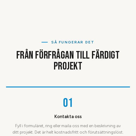
SÅ FUNGERAR DET
FRÅN FÖRFRÅGAN TILL FÄRDIGT
PROJEKT
01
Kontakta oss
Fyll i formuläret, ring eller maila oss med en beskrivning av
ditt projekt. Det är helt kostnadsfritt och förutsättningslöst.