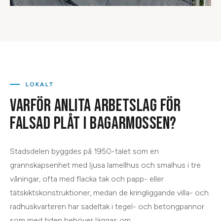
LOKALT
VARFÖR ANLITA ARBETSLAG FÖR
FALSAD PLÅT
I
BAGARMOSSEN
?
Stadsdelen byggdes på 1950-talet som en
grannskapsenhet med ljusa lamellhus och smalhus i tre
våningar, ofta med flacka tak och papp- eller
tätskiktskonstruktioner, medan de kringliggande villa- och
radhuskvarteren har sadeltak i tegel- och betongpannor
som med tiden behöver läggas om.