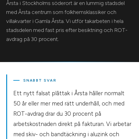
Årsta i Stockholms söderort är en lummig stadsdel
med Årsta centrum som folkhemsklassiker och
villakvarter i Gamla Årsta. Vi utför takarbeten i hela
stadsdelen med fast pris efter besiktning och ROT-
avdrag på 30 procent.
SNABBT SVAR
Ett nytt falsat plåttak i Årsta håller normalt
50 år eller mer med rätt underhåll, och med
ROT-avdrag drar du 30 procent på
arbetskostnaden direkt på fakturan. Vi arbetar
med skiv- och bandtäckning i aluzink och