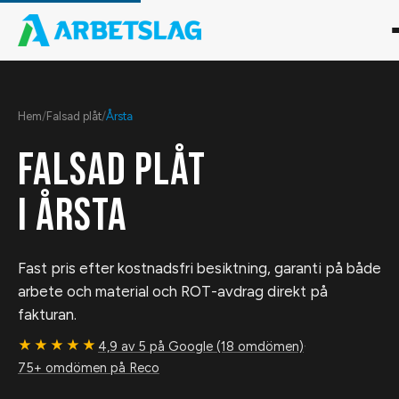
Hem
/
Falsad plåt
/
Årsta
FALSAD PLÅT
I
ÅRSTA
Fast pris efter kostnadsfri besiktning, garanti på både
arbete och material och ROT-avdrag direkt på
fakturan.
★★★★★
4,9 av 5 på Google (18 omdömen)
·
75+ omdömen på Reco