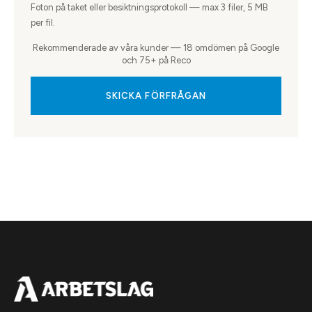
Foton på taket eller besiktningsprotokoll — max
3
filer, 5 MB
per fil.
Rekommenderade av våra kunder — 18 omdömen på Google
och 75+ på Reco
SKICKA FÖRFRÅGAN