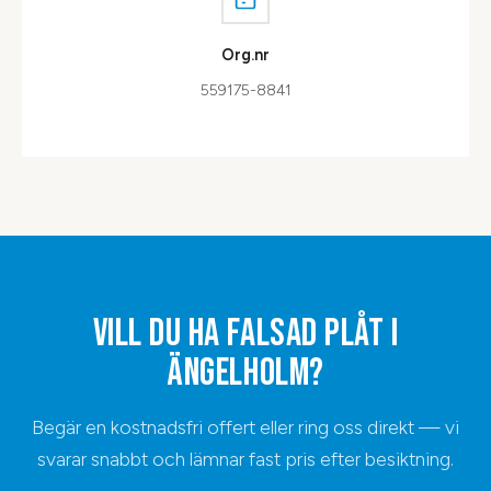
Org.nr
559175-8841
VILL DU HA
FALSAD PLÅT
I
ÄNGELHOLM
?
Begär en kostnadsfri offert eller ring oss direkt — vi
svarar snabbt och lämnar fast pris efter besiktning.