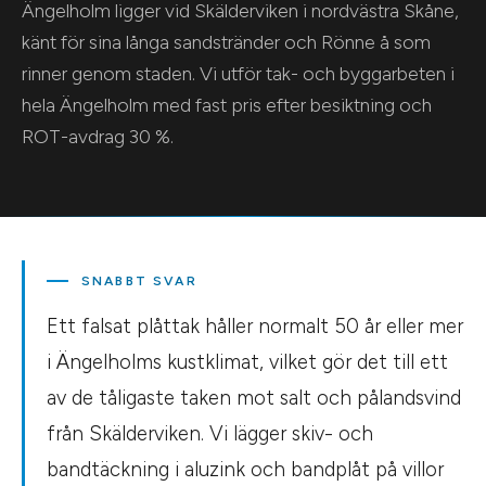
Ängelholm ligger vid Skälderviken i nordvästra Skåne,
känt för sina långa sandstränder och Rönne å som
rinner genom staden. Vi utför tak- och byggarbeten i
hela Ängelholm med fast pris efter besiktning och
ROT-avdrag 30 %.
SNABBT SVAR
Ett falsat plåttak håller normalt 50 år eller mer
i Ängelholms kustklimat, vilket gör det till ett
av de tåligaste taken mot salt och pålandsvind
från Skälderviken. Vi lägger skiv- och
bandtäckning i aluzink och bandplåt på villor