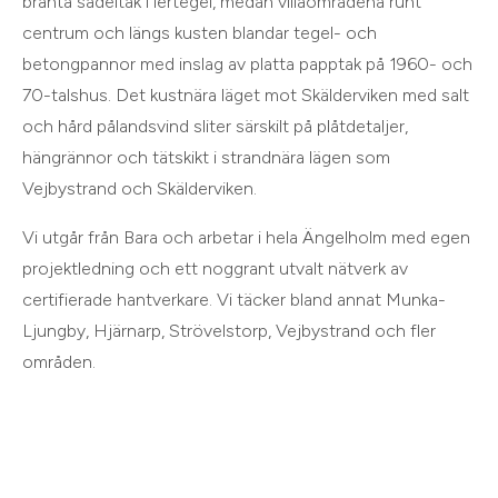
branta sadeltak i lertegel, medan villaområdena runt
centrum och längs kusten blandar tegel- och
betongpannor med inslag av platta papptak på 1960- och
70-talshus. Det kustnära läget mot Skälderviken med salt
och hård pålandsvind sliter särskilt på plåtdetaljer,
hängrännor och tätskikt i strandnära lägen som
Vejbystrand och Skälderviken.
Vi utgår från
Bara
och arbetar i hela
Ängelholm
med egen
projektledning och ett noggrant utvalt nätverk av
certifierade hantverkare. Vi täcker bland annat
Munka-
Ljungby, Hjärnarp, Strövelstorp, Vejbystrand
och
fler
områden
.