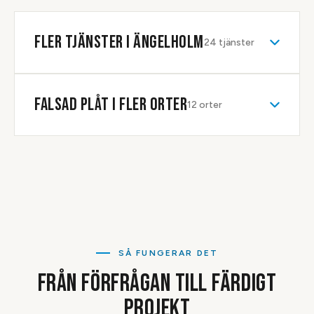
besiktigar taket innan vi lämnar fast pris.
FLER TJÄNSTER I
ÄNGELHOLM
24
tjänster
FALSAD PLÅT
I FLER ORTER
12
orter
SÅ FUNGERAR DET
FRÅN FÖRFRÅGAN TILL FÄRDIGT
PROJEKT