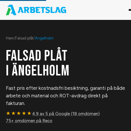
Hem
/
Falsad plåt
/
Ängelholm
FALSAD PLÅT
I
ÄNGELHOLM
Fast pris efter kostnadsfri besiktning, garanti på både
arbete och material och ROT-avdrag direkt på
fakturan.
★★★★★
4,9 av 5 på Google (18 omdömen)
·
75+ omdömen på Reco