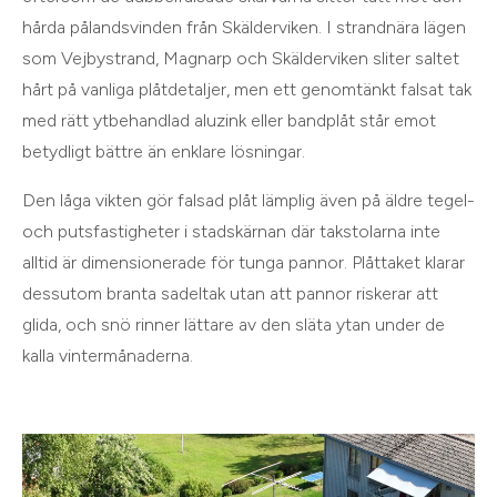
hårda pålandsvinden från Skälderviken. I strandnära lägen
som Vejbystrand, Magnarp och Skälderviken sliter saltet
hårt på vanliga plåtdetaljer, men ett genomtänkt falsat tak
med rätt ytbehandlad aluzink eller bandplåt står emot
betydligt bättre än enklare lösningar.
Den låga vikten gör falsad plåt lämplig även på äldre tegel-
och putsfastigheter i stadskärnan där takstolarna inte
alltid är dimensionerade för tunga pannor. Plåttaket klarar
dessutom branta sadeltak utan att pannor riskerar att
glida, och snö rinner lättare av den släta ytan under de
kalla vintermånaderna.