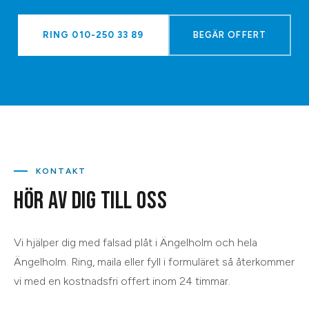
RING
010-250 33 89
BEGÄR OFFERT
KONTAKT
HÖR AV DIG TILL OSS
Vi hjälper dig med
falsad plåt
i
Ängelholm
och hela
Ängelholm
. Ring, maila eller fyll i formuläret så återkommer
vi med en kostnadsfri offert inom 24 timmar.