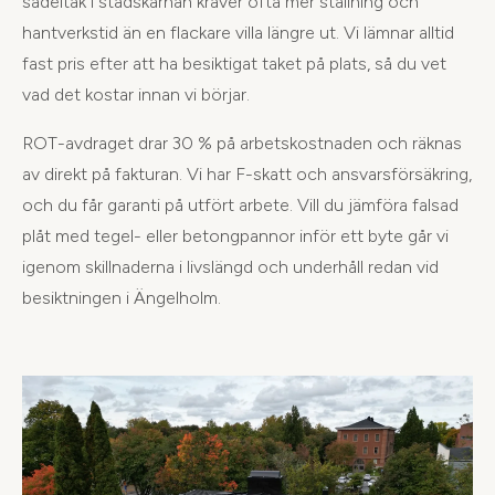
sadeltak i stadskärnan kräver ofta mer ställning och
hantverkstid än en flackare villa längre ut. Vi lämnar alltid
fast pris efter att ha besiktigat taket på plats, så du vet
vad det kostar innan vi börjar.
ROT-avdraget drar 30 % på arbetskostnaden och räknas
av direkt på fakturan. Vi har F-skatt och ansvarsförsäkring,
och du får garanti på utfört arbete. Vill du jämföra falsad
plåt med tegel- eller betongpannor inför ett byte går vi
igenom skillnaderna i livslängd och underhåll redan vid
besiktningen i Ängelholm.