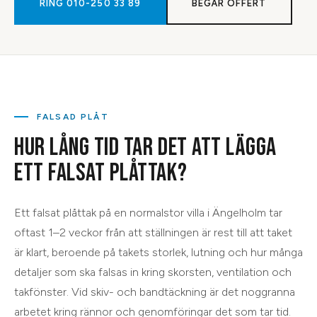
RING
010-250 33 89
BEGÄR OFFERT
FALSAD PLÅT
HUR LÅNG TID TAR DET ATT LÄGGA
ETT FALSAT PLÅTTAK?
Ett falsat plåttak på en normalstor villa i Ängelholm tar
oftast 1–2 veckor från att ställningen är rest till att taket
är klart, beroende på takets storlek, lutning och hur många
detaljer som ska falsas in kring skorsten, ventilation och
takfönster. Vid skiv- och bandtäckning är det noggranna
arbetet kring rännor och genomföringar det som tar tid.