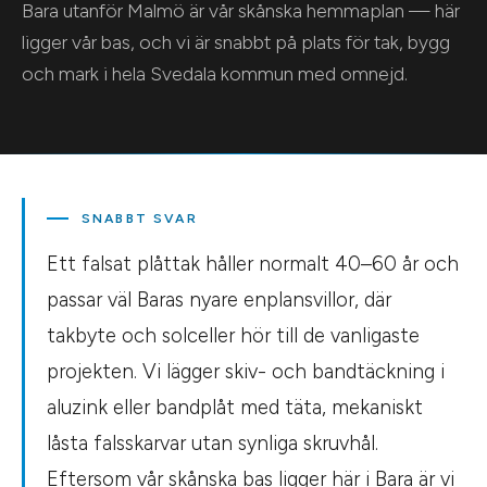
Bara utanför Malmö är vår skånska hemmaplan — här
ligger vår bas, och vi är snabbt på plats för tak, bygg
och mark i hela Svedala kommun med omnejd.
SNABBT SVAR
Ett falsat plåttak håller normalt 40–60 år och
passar väl Baras nyare enplansvillor, där
takbyte och solceller hör till de vanligaste
projekten. Vi lägger skiv- och bandtäckning i
aluzink eller bandplåt med täta, mekaniskt
låsta falsskarvar utan synliga skruvhål.
Eftersom vår skånska bas ligger här i Bara är vi