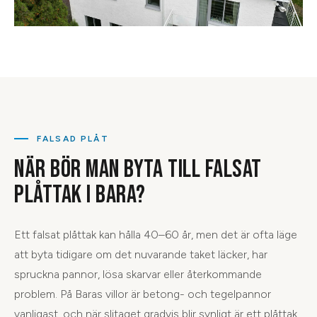
FALSAD PLÅT
NÄR BÖR MAN BYTA TILL FALSAT
PLÅTTAK I BARA?
Ett falsat plåttak kan hålla 40–60 år, men det är ofta läge
att byta tidigare om det nuvarande taket läcker, har
spruckna pannor, lösa skarvar eller återkommande
problem. På Baras villor är betong- och tegelpannor
vanligast, och när slitaget gradvis blir synligt är ett plåttak