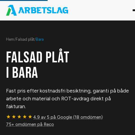
Hem
/
Falsad plåt
/
Bara
FALSAD PLÅT
I
BARA
Fast pris efter kostnadsfri besiktning, garanti på både
arbete och material och ROT-avdrag direkt på
fakturan.
★★★★★
4,9 av 5 på Google (18 omdömen)
·
75+ omdömen på Reco