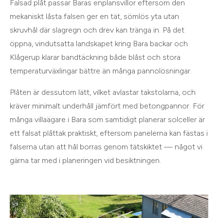
Falsad plåt passar Baras enplansvillor eftersom den
mekaniskt låsta falsen ger en tät, sömlös yta utan
skruvhål där slagregn och drev kan tränga in. På det
öppna, vindutsatta landskapet kring Bara backar och
Klågerup klarar bandtäckning både blåst och stora
temperaturväxlingar bättre än många pannolösningar.
Plåten är dessutom lätt, vilket avlastar takstolarna, och
kräver minimalt underhåll jämfört med betongpannor. För
många villaägare i Bara som samtidigt planerar solceller är
ett falsat plåttak praktiskt, eftersom panelerna kan fästas i
falserna utan att hål borras genom tätskiktet — något vi
gärna tar med i planeringen vid besiktningen.