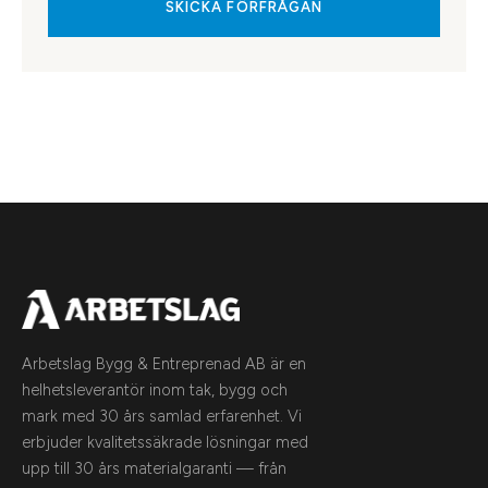
SKICKA FÖRFRÅGAN
Arbetslag Bygg & Entreprenad AB är en
helhetsleverantör inom tak, bygg och
mark med 30 års samlad erfarenhet. Vi
erbjuder kvalitetssäkrade lösningar med
upp till 30 års materialgaranti — från