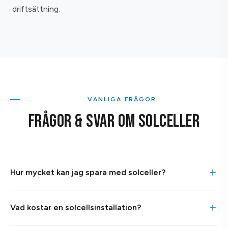
driftsättning.
VANLIGA FRÅGOR
FRÅGOR & SVAR OM SOLCELLER
Hur mycket kan jag spara med solceller?
Hur mycket en solcellsanläggning på en villa (6–10 kW)
Vad kostar en solcellsinstallation?
sparar per år på elräkningen beror på storlek, placering och
elanvändning. Med nuvarande elpriser och skattereduktion