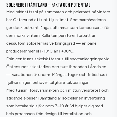
SOLENERGI I JÄMTLAND — FAKTA OCH POTENTIAL
Med midnattssol på sommaren och polarnatt på vintern
har Östersund ett unikt ljusklimat. Sommarmånaderna
ger dock extremt långa soltimmar som kompenserar för
den mörka vintern. Kalla temperaturer förbättrar
dessutom solcellernas verkningsgrad — en panel
producerar mer el i -10°C än i +30°C.
Från centrums sekelskifteshus till sportanläggningar vid
Östersunds skidstadion och turistboenden i Åredalen
— variationen är enorm. Många stugor och fritidshus i
fjällnära lägen behöver tålighare taklösningar.
Med turism, försvarsmakten och mittuniversitetet och
stigande elpriser i Jämtland är solceller en investering
som betalar sig själv inom 7–10 år. Vi hjälper dig med
hela processen från design till installation och