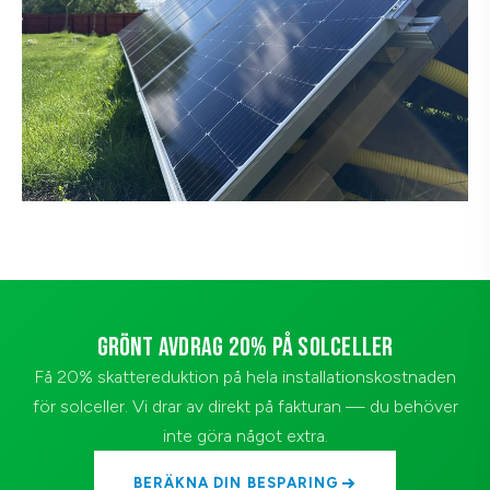
GRÖNT AVDRAG 20% PÅ SOLCELLER
Få 20% skattereduktion på hela installationskostnaden
för solceller. Vi drar av direkt på fakturan — du behöver
inte göra något extra.
BERÄKNA DIN BESPARING