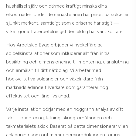
hushållsel själv och därmed kraftigt minska dina
elkostnader. Under de senaste åren har priset på solceller
sjunkit markant, samtidigt som elpriserna har stigit —
vilket gör att återbetalningstiden aldrig har varit kortare.
Hos Arbetslag Bygg erbjuder vi nyckelfärdiga
solcellsinstallationer som inkluderar allt från initial
besiktning och dimensionering till montering, elanslutning
och anmälan till ditt nätbolag. Vi arbetar med
högkvalitativa solpaneler och växelriktare från
marknadsledande tillverkare som garanterar hög
effektivitet och lång livslängd.
Varje installation börjar med en noggrann analys av ditt
tak — orientering, lutning, skuggförhållanden och
takmaterialets skick. Baserat på detta dimensionerar vi en
anläggning som optimerar energiproduktionen för just