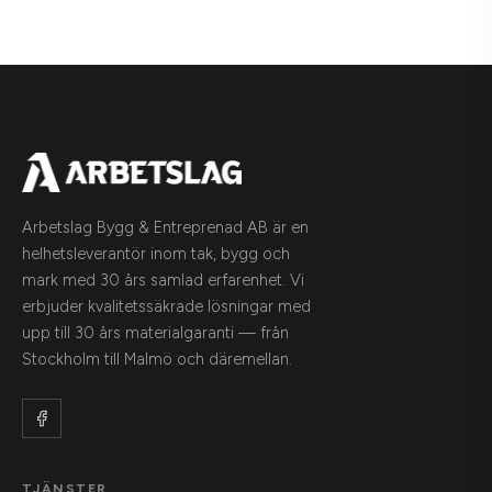
Arbetslag Bygg & Entreprenad AB är en
helhetsleverantör inom tak, bygg och
mark med 30 års samlad erfarenhet. Vi
erbjuder kvalitetssäkrade lösningar med
upp till 30 års materialgaranti — från
Stockholm till Malmö och däremellan.
TJÄNSTER