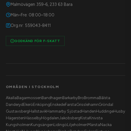
Malmövägen 359-6, 233 63 Bara
Mån–Fre: 08:00–18:00
Org.nr: 559043-8411
GODKÄND FÖR F-SKATT
OMRÅDEN I STOCKHOLM
Akalla
Bagarmossen
Bandhagen
Barkarby
Bro
Bromma
Bålsta
Danderyd
Ekerö
Enköping
Enskede
Farsta
Grisslehamn
Gröndal
Gustavsberg
Hallstavik
Hammarby Sjöstad
Handen
Huddinge
Husby
Hägersten
Hässelby
Högdalen
Jakobsberg
Kista
Knivsta
Kungsholmen
Kungsängen
Lidingö
Liljeholmen
Märsta
Nacka