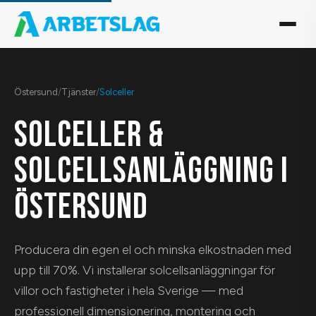
Östersund
/
Tjänster
/
Solceller
SOLCELLER &
SOLCELLSANLÄGGNING I
ÖSTERSUND
Producera din egen el och minska elkostnaden med
upp till 70%. Vi installerar solcellsanläggningar för
villor och fastigheter i hela Sverige — med
professionell dimensionering, montering och