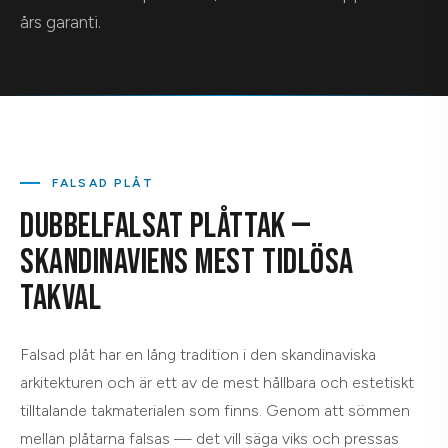
års garanti.
FALSAD PLÅT
DUBBELFALSAT PLÅTTAK —
SKANDINAVIENS MEST TIDLÖSA
TAKVAL
Falsad plåt har en lång tradition i den skandinaviska
arkitekturen och är ett av de mest hållbara och estetiskt
tilltalande takmaterialen som finns. Genom att sömmen
mellan plåtarna falsas — det vill säga viks och pressas