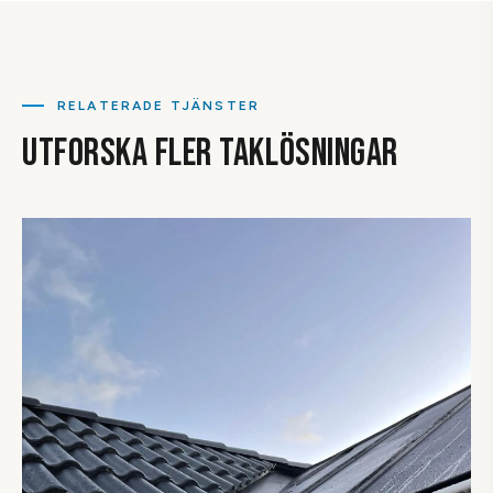
plåten. Det innebär inga hål i taket och bibehållen garanti. Vi
samordnar gärna takläggning och solcellsmontering i
samma projekt.
RELATERADE TJÄNSTER
UTFORSKA FLER TAKLÖSNINGAR