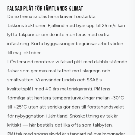
FALSAD PLÅT FÖR JÄMTLANDS KLIMAT
De extrema snölasterna kräver förstärkta
takkonstruktioner. Fjällvind med byar upp till 25 m/s kan
lyfta takpannor om de inte monteras med extra
infästning. Korta byggsäsonger begränsar arbetstiden
till maj–oktober.
I Östersund monterar vi falsad plåt med dubbla stående
falsar som ger maximal täthet mot slagregn och
smältvatten. Vi använder Lindab och SSAB:s
kvalitetsplåt med 40 års materialgaranti. Plåtens
förmåga att hantera temperaturväxlingar mellan -30°C
till +25°C utan att spricka gör den till förstahandsvalet
för nybyggnation i Jämtland. Snöskottning av tak är
kritiskt — här beställs det lika ofta som takbyten.
Plåttak med snörasskydd är standard på nya byggnader.