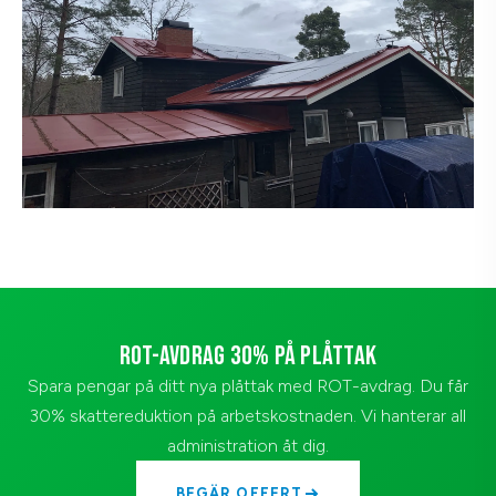
ROT-AVDRAG 30% PÅ PLÅTTAK
Spara pengar på ditt nya plåttak med ROT-avdrag. Du får
30% skattereduktion på arbetskostnaden. Vi hanterar all
administration åt dig.
BEGÄR OFFERT