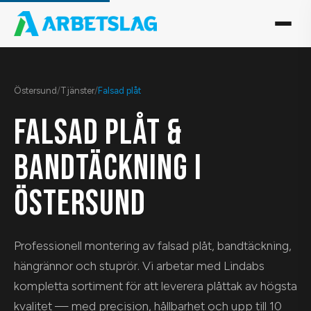
Östersund
/
Tjänster
/
Falsad plåt
FALSAD PLÅT &
BANDTÄCKNING I
ÖSTERSUND
Professionell montering av falsad plåt, bandtäckning,
hängrännor och stuprör. Vi arbetar med Lindabs
kompletta sortiment för att leverera plåttak av högsta
kvalitet — med precision, hållbarhet och upp till 10