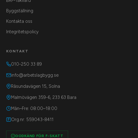
BRF-Takvård
Byggställning
Kontakta oss
Integritetspolicy
KONTAKT
010-250 33 89
info@arbetslagbygg.se
Råsundavägen 15, Solna
Malmövägen 359-6, 233 63 Bara
Mån–Fre: 08:00–18:00
Org.nr: 559043-8411
GODKÄND FÖR F-SKATT