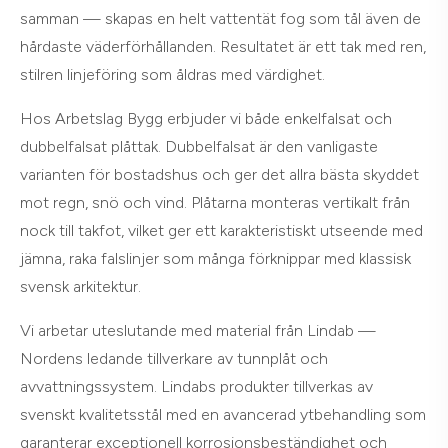
samman — skapas en helt vattentät fog som tål även de
hårdaste väderförhållanden. Resultatet är ett tak med ren,
stilren linjeföring som åldras med värdighet.
Hos Arbetslag Bygg erbjuder vi både enkelfalsat och
dubbelfalsat plåttak. Dubbelfalsat är den vanligaste
varianten för bostadshus och ger det allra bästa skyddet
mot regn, snö och vind. Plåtarna monteras vertikalt från
nock till takfot, vilket ger ett karakteristiskt utseende med
jämna, raka falslinjer som många förknippar med klassisk
svensk arkitektur.
Vi arbetar uteslutande med material från Lindab —
Nordens ledande tillverkare av tunnplåt och
avvattningssystem. Lindabs produkter tillverkas av
svenskt kvalitetsstål med en avancerad ytbehandling som
garanterar exceptionell korrosionsbeständighet och