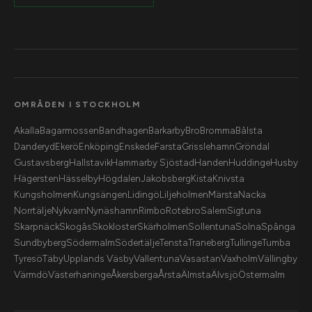
OMRÅDEN I STOCKHOLM
Akalla
Bagarmossen
Bandhagen
Barkarby
Bro
Bromma
Bålsta
Danderyd
Ekerö
Enköping
Enskede
Farsta
Grisslehamn
Gröndal
Gustavsberg
Hallstavik
Hammarby Sjöstad
Handen
Huddinge
Husby
Hägersten
Hässelby
Högdalen
Jakobsberg
Kista
Knivsta
Kungsholmen
Kungsängen
Lidingö
Liljeholmen
Märsta
Nacka
Norrtälje
Nykvarn
Nynäshamn
Rimbo
Rotebro
Salem
Sigtuna
Skarpnäck
Skogås
Skokloster
Skärholmen
Sollentuna
Solna
Spånga
Sundbyberg
Södermalm
Södertälje
Tensta
Traneberg
Tullinge
Tumba
Tyresö
Täby
Upplands Väsby
Vallentuna
Vasastan
Vaxholm
Vällingby
Värmdö
Västerhaninge
Åkersberga
Årsta
Älmsta
Älvsjö
Östermalm