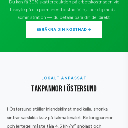
Du kan få 30% skattereduktion på arbetskostnaden vid
takbyte på din permanentbostad. Vi hjälper dig med all
administration — du betalar bara din del direkt.
BERÄKNA DIN KOSTNAD
LOKALT ANPASSAT
TAKPANNOR I ÖSTERSUND
I Östersund ställer inlandsklimat med kalla, snörika
vintrar särskilda krav på takmaterialet. Betongpannor
och lertegel måste tåla 4,5 kN/m² snölast och