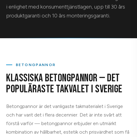
i enlighet med konsumenttjänstlagen, upp till 30 års
produktgaranti och 10 års monteringsgaranti.
BETONGPANNOR
KLASSISKA BETONGPANNOR — DET
POPULÄRASTE TAKVALET I SVERIGE
Betongpannor är det vanligaste takmaterialet i Sverige
och har varit det i flera decennier. Det är inte svårt att
förstå varför — betongpannor erbjuder en utmärkt
kombination av hållbarhet, estetik och prisvärdhet som få