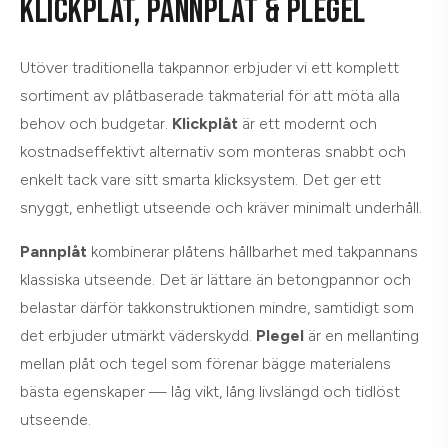
KLICKPLÅT, PANNPLÅT & PLEGEL
Utöver traditionella takpannor erbjuder vi ett komplett
sortiment av plåtbaserade takmaterial för att möta alla
behov och budgetar.
Klickplåt
är ett modernt och
kostnadseffektivt alternativ som monteras snabbt och
enkelt tack vare sitt smarta klicksystem. Det ger ett
snyggt, enhetligt utseende och kräver minimalt underhåll.
Pannplåt
kombinerar plåtens hållbarhet med takpannans
klassiska utseende. Det är lättare än betongpannor och
belastar därför takkonstruktionen mindre, samtidigt som
det erbjuder utmärkt väderskydd.
Plegel
är en mellanting
mellan plåt och tegel som förenar bägge materialens
bästa egenskaper — låg vikt, lång livslängd och tidlöst
utseende.