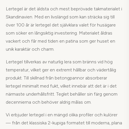
Lertegel är det äldsta och mest beprövade takmaterialet i
Skandinavien. Med en livslängd som kan sträcka sig till
över 100 år är lertegel det självklara valet för husägare
som söker en långsiktig investering. Materialet åldras
vackert och får med tiden en patina som ger huset en
unik karaktär och charm.
Lertegel tillverkas av naturlig lera som bränns vid hög
temperatur, vilket ger en extremt hållbar och vädertålig
produkt. Till skillnad från betongpannor absorberar
lertegel minimalt med fukt, vilket innebär att det är i det
närmaste underhållsfritt. Teglet behåller sin färg genom
decennierna och behöver aldrig målas om.
Vi erbjuder lertegel i en mängd olika profiler och kulörer
— från det klassiska 2-kupiga formatet till moderna, plana