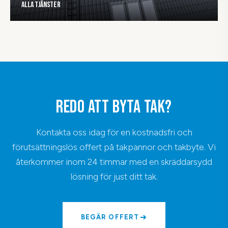
Alla tjänster
REDO ATT BYTA TAK?
Kontakta oss idag för en kostnadsfri och
förutsättningslös offert på takpannor och takbyte. Vi
återkommer inom 24 timmar med en skräddarsydd
lösning för just ditt tak.
BEGÄR OFFERT