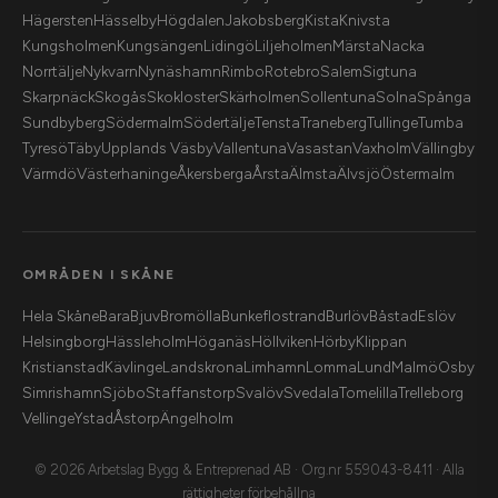
Hägersten
Hässelby
Högdalen
Jakobsberg
Kista
Knivsta
Kungsholmen
Kungsängen
Lidingö
Liljeholmen
Märsta
Nacka
Norrtälje
Nykvarn
Nynäshamn
Rimbo
Rotebro
Salem
Sigtuna
Skarpnäck
Skogås
Skokloster
Skärholmen
Sollentuna
Solna
Spånga
Sundbyberg
Södermalm
Södertälje
Tensta
Traneberg
Tullinge
Tumba
Tyresö
Täby
Upplands Väsby
Vallentuna
Vasastan
Vaxholm
Vällingby
Värmdö
Västerhaninge
Åkersberga
Årsta
Älmsta
Älvsjö
Östermalm
OMRÅDEN I SKÅNE
Hela Skåne
Bara
Bjuv
Bromölla
Bunkeflostrand
Burlöv
Båstad
Eslöv
Helsingborg
Hässleholm
Höganäs
Höllviken
Hörby
Klippan
Kristianstad
Kävlinge
Landskrona
Limhamn
Lomma
Lund
Malmö
Osby
Simrishamn
Sjöbo
Staffanstorp
Svalöv
Svedala
Tomelilla
Trelleborg
Vellinge
Ystad
Åstorp
Ängelholm
© 2026 Arbetslag Bygg & Entreprenad AB · Org.nr 559043-8411 · Alla
rättigheter förbehållna