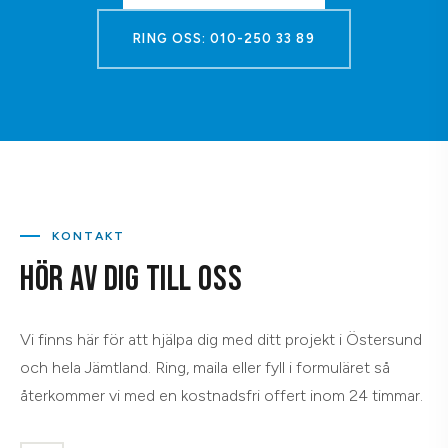
RING OSS: 010-250 33 89
KONTAKT
HÖR AV DIG TILL OSS
Vi finns här för att hjälpa dig med ditt projekt i Östersund
och hela Jämtland. Ring, maila eller fyll i formuläret så
återkommer vi med en kostnadsfri offert inom 24 timmar.