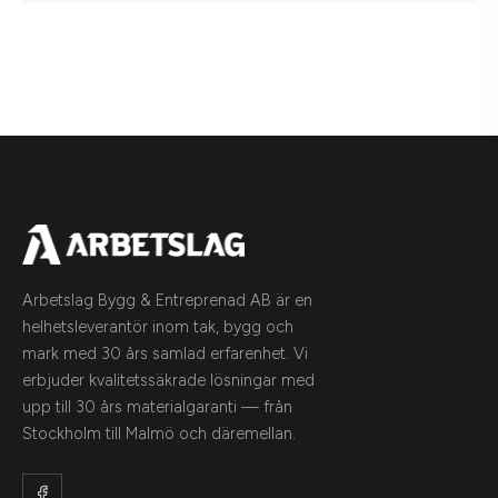
Arbetslag Bygg & Entreprenad AB är en
helhetsleverantör inom tak, bygg och
mark med 30 års samlad erfarenhet. Vi
erbjuder kvalitetssäkrade lösningar med
upp till 30 års materialgaranti — från
Stockholm till Malmö och däremellan.