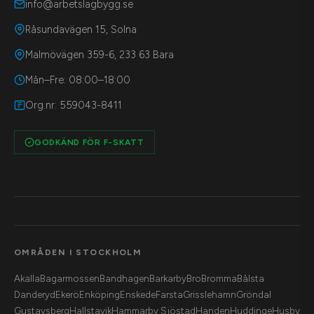
info@arbetslagbygg.se
Råsundavägen 15, Solna
Malmövägen 359-6, 233 63 Bara
Mån–Fre: 08:00–18:00
Org.nr: 559043-8411
GODKÄND FÖR F-SKATT
OMRÅDEN I STOCKHOLM
Akalla
Bagarmossen
Bandhagen
Barkarby
Bro
Bromma
Bålsta
Danderyd
Ekerö
Enköping
Enskede
Farsta
Grisslehamn
Gröndal
Gustavsberg
Hallstavik
Hammarby Sjöstad
Handen
Huddinge
Husby