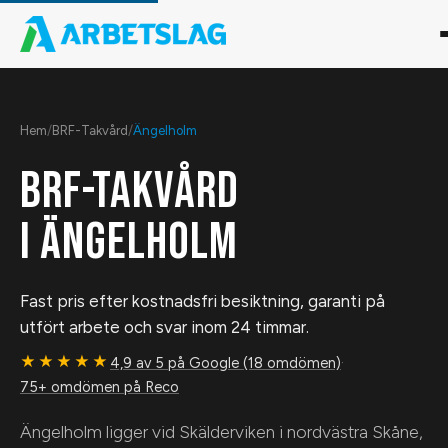
Hem
/
BRF-Takvård
/
Ängelholm
BRF-TAKVÅRD
I
ÄNGELHOLM
Fast pris efter kostnadsfri besiktning, garanti på
utfört arbete och svar inom 24 timmar.
★★★★★
4,9 av 5 på Google (18 omdömen)
·
75+ omdömen på Reco
Ängelholm ligger vid Skälderviken i nordvästra Skåne,