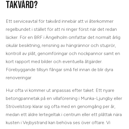
TAKVÅRD?
Ett serviceavtal för takvård innebär att vi återkommer
regelbundet i stället för att ni ringer först när det redan
läcker. För en BRF i Ängelholm omfattar det normalt årlig
okulär besiktning, rensning av hängrännor och stuprör,
kontroll av plåt, genomföringar och nockpannor samt en
kort rapport med bilder och eventuella åtgärder.
Förebyggande tillsyn fångar små fel innan de blir dyra
renoveringar.
Hur ofta vi kommer ut anpassas efter taket. Ett nyare
betongpannetak på en villaförening i Munka-Ljungby eller
Strövelstorp klarar sig ofta med en genomgång per år,
medan ett äldre lertegeltak i centrum eller ett plåttak nära
kusten i Vejbystrand kan behöva ses över oftare. Vi