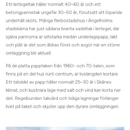
Ett lertegeltak håller normalt 40–60 år och ett
betongpannetak ungefär 30–50 år, förutsatt att löpande
underhåll sköts. Många flerbostadshus i Ängelholms
stadskärna har just sådana branta sadeltak i lertegel, där
själva pannorna är slitstarka medan underlagspapp, läkt
och plåt är det som åldras först och avgör när en större
omläggning blir aktuell.
På de platta papptaken från 1960- och 70-talen, som
finns på en del hus runt centrum, är livslängden kortare.
Ett tätskikt av papp håller normalt 25–30 år i Skånes
klimat, och kustnära läge med salt och vind kan korta ner
det. Regelbunden takvård och tidiga lagningar förlänger
livet på taket och skjuter upp den dyrare omläggningen.