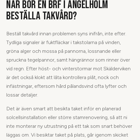
NÄR BÖR EN BRF I ÄNGELHOLM
BESTÄLLA TAKVÅRD?
Beställ takvård innan problemen syns inifrån, inte efter.
Tydliga signaler är fuktfläckar i takstolarna på vinden,
gröna alger och mossa på pannorna, lossnande eller
spruckna tegelpannor, samt hängrännor som rinner över
vid regn. Efter höst- och vinterstormar mot Skälderviken
är det också klokt att låta kontrollera plåt, nock och
infästningar, eftersom hård pålandsvind ofta lyfter och
lossar detaljer.
Det är även smart att besikta taket inför en planerad
solcellsinstallation eller större stamrenovering, så att ni
inte monterar ny utrustning på ett tak som snart behöver
läggas om. Vi besiktar taket på plats, går igenom skicket