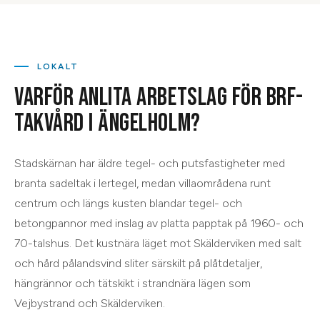
LOKALT
VARFÖR ANLITA ARBETSLAG FÖR
BRF-
TAKVÅRD
I
ÄNGELHOLM
?
Stadskärnan har äldre tegel- och putsfastigheter med
branta sadeltak i lertegel, medan villaområdena runt
centrum och längs kusten blandar tegel- och
betongpannor med inslag av platta papptak på 1960- och
70-talshus. Det kustnära läget mot Skälderviken med salt
och hård pålandsvind sliter särskilt på plåtdetaljer,
hängrännor och tätskikt i strandnära lägen som
Vejbystrand och Skälderviken.