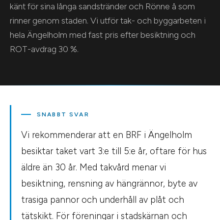
känt för sina långa sandstränder och Rönne å som
rinner genom staden. Vi utför tak- och byggarbeten i
hela Ängelholm med fast pris efter besiktning och
ROT-avdrag 30 %.
SNABBT SVAR
Vi rekommenderar att en BRF i Ängelholm
besiktar taket vart 3:e till 5:e år, oftare för hus
äldre än 30 år. Med takvård menar vi
besiktning, rensning av hängrännor, byte av
trasiga pannor och underhåll av plåt och
tätskikt. För föreningar i stadskärnan och