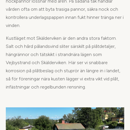
nockpannor lossnar med åren. På sådana tak handlar
vården ofta om att byta trasiga pannor, säkra nock och
kontrollera underlagspappen innan fukt hinner tränga ner i
vinden.
Kustläget mot Skälderviken är den andra stora faktorn.
Salt och hård pålandsvind sliter särskilt på plåtdetaljer,
hängrännor och tätskikt i strandnära lägen som
Vejbystrand och Skälderviken. Här ser vi snabbare
korrosion på plåtbeslag och stuprör än längre in i landet,
så för föreningar nära kusten lägger vi extra vikt vid plåt,
infästningar och regelbunden rensning.