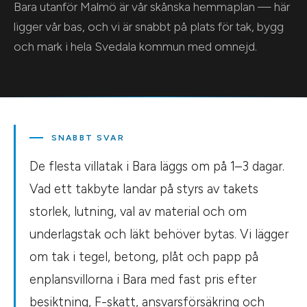
Bara utanför Malmö är vår skånska hemmaplan — här
ligger vår bas, och vi är snabbt på plats för tak, bygg
och mark i hela Svedala kommun med omnejd.
SNABBT SVAR
De flesta villatak i Bara läggs om på 1–3 dagar.
Vad ett takbyte landar på styrs av takets
storlek, lutning, val av material och om
underlagstak och läkt behöver bytas. Vi lägger
om tak i tegel, betong, plåt och papp på
enplansvillorna i Bara med fast pris efter
besiktning, F-skatt, ansvarsförsäkring och