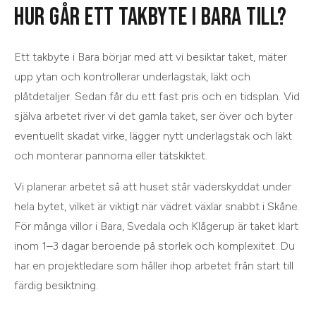
HUR GÅR ETT TAKBYTE I BARA TILL?
Ett takbyte i Bara börjar med att vi besiktar taket, mäter
upp ytan och kontrollerar underlagstak, läkt och
plåtdetaljer. Sedan får du ett fast pris och en tidsplan. Vid
själva arbetet river vi det gamla taket, ser över och byter
eventuellt skadat virke, lägger nytt underlagstak och läkt
och monterar pannorna eller tätskiktet.
Vi planerar arbetet så att huset står väderskyddat under
hela bytet, vilket är viktigt när vädret växlar snabbt i Skåne.
För många villor i Bara, Svedala och Klågerup är taket klart
inom 1–3 dagar beroende på storlek och komplexitet. Du
har en projektledare som håller ihop arbetet från start till
färdig besiktning.