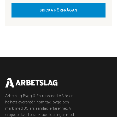
SKICKA FÖRFRÅGAN
Arbetslag Bygg & Entreprenad AB är en
helhetsleverantör inom tak, bygg och
mark med 30 års samlad erfarenhet. Vi
erbjuder kvalitetssäkrade lösningar med