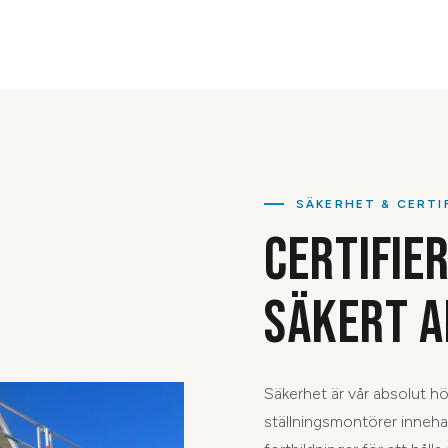
SÄKERHET & CERTI
CERTIFIE
SÄKERT A
Säkerhet är vår absolut hög
ställningsmontörer innehar