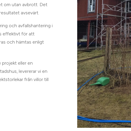
ret om utan avbrott. Det
resultatet avsevärt.
ring och avfallshantering i
 effektivt för att
eras och hämtas enligt
 projekt eller en
adshus, levererar vi en
storlekar från villor till