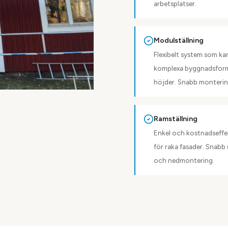
arbetsplatser.
Modulställning
Flexibelt system som kan
komplexa byggnadsfor
höjder. Snabb monterin
Ramställning
Enkel och kostnadseffe
för raka fasader. Snab
och nedmontering.