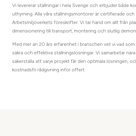
Vi levererar ställningar i hela Sverige och erbjuder både kor
uthyrning. Alla våra ställningsmontörer är certifierade och 
Arbetsmiljöverkets föreskrifter. Vi tar hand om allt från pl
dimensionering till transport, montering och slutlig demon
Med mer än 20 års erfarenhet i branschen vet vi vad som k
säkra och effektiva ställningslösningar. Vi samarbetar när
säkerställa att varje projekt får den optimala lösningen, och
kostnadsfri rådgivning inför offert.