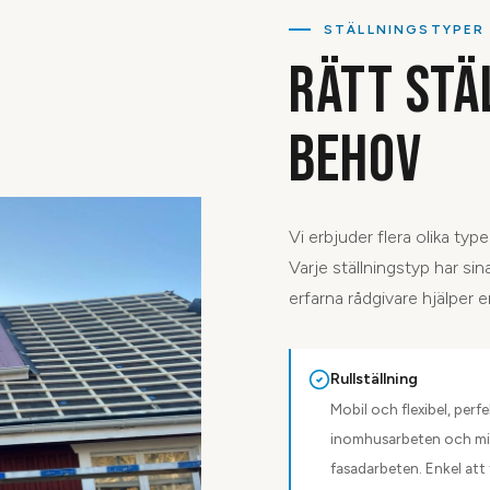
STÄLLNINGSTYPER
RÄTT STÄ
BEHOV
Vi erbjuder flera olika ty
Varje ställningstyp har s
erfarna rådgivare hjälper er
Rullställning
Mobil och flexibel, perfe
inomhusarbeten och m
fasadarbeten. Enkel att 