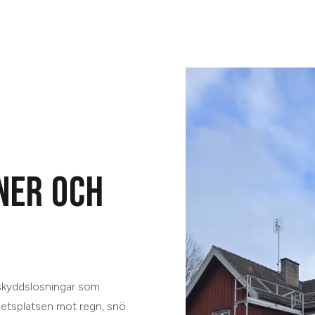
NER OCH
rskyddslösningar som
rbetsplatsen mot regn, snö