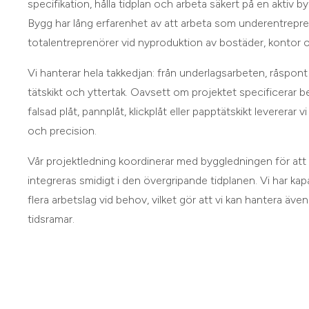
specifikation, hålla tidplan och arbeta säkert på en aktiv 
Bygg har lång erfarenhet av att arbeta som underentrepr
totalentreprenörer vid nyproduktion av bostäder, kontor 
Vi hanterar hela takkedjan: från underlagsarbeten, råspont o
tätskikt och yttertak. Oavsett om projektet specificerar b
falsad plåt, pannplåt, klickplåt eller papptätskikt levererar
och precision.
Vår projektledning koordinerar med byggledningen för att 
integreras smidigt i den övergripande tidplanen. Vi har ka
flera arbetslag vid behov, vilket gör att vi kan hantera äv
tidsramar.