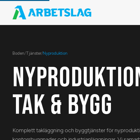
Boden
/
Tjänster
/
Nyproduktion
NYPRODUKTIO
TAK & BYGG
Komplett takläggning och byggtjänster för nyprodukti
kontorsbyggnader och industrianläggningar. Vi sama