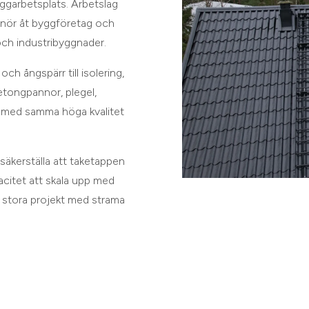
byggarbetsplats. Arbetslag
enör åt byggföretag och
och industribyggnader.
ch ångspärr till isolering,
etongpannor, plegel,
 vi med samma höga kvalitet
säkerställa att taketappen
pacitet att skala upp med
en stora projekt med strama