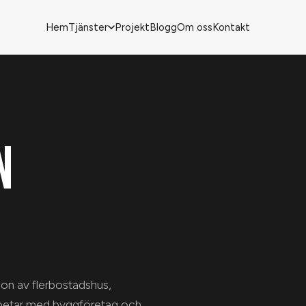
Hem
Tjänster
Projekt
Blogg
Om oss
Kontakt
N
on av flerbostadshus,
rbetar med byggföretag och