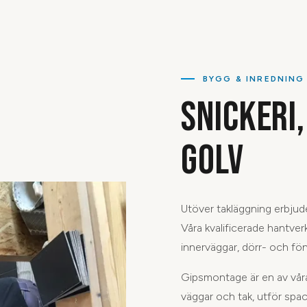
BYGG & INREDNING
SNICKERI,
GOLV
Utöver takläggning erbjud
Våra kvalificerade hantver
innerväggar, dörr- och fö
Gipsmontage är en av våra 
väggar och tak, utför spac