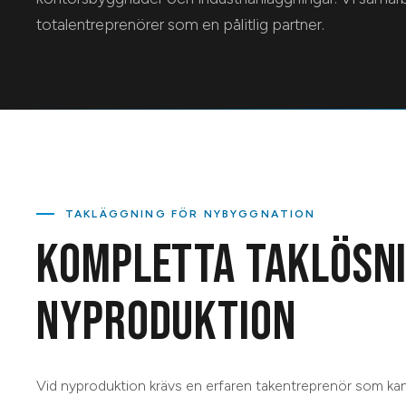
totalentreprenörer som en pålitlig partner.
TAKLÄGGNING FÖR NYBYGGNATION
KOMPLETTA TAKLÖSN
NYPRODUKTION
Vid nyproduktion krävs en erfaren takentreprenör som kan 