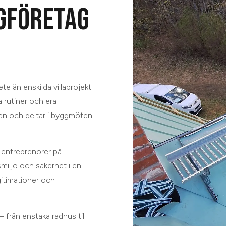
GFÖRETAG
e än enskilda villaprojekt.
 rutiner och era
ngen och deltar i byggmöten
a entreprenörer på
miljö och säkerhet i en
gitimationer och
 från enstaka radhus till