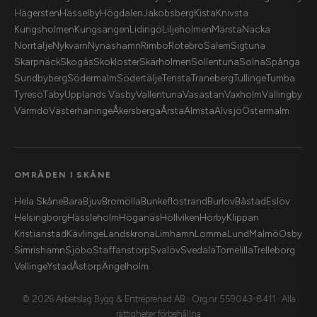
Hägersten
Hässelby
Högdalen
Jakobsberg
Kista
Knivsta
Kungsholmen
Kungsängen
Lidingö
Liljeholmen
Märsta
Nacka
Norrtälje
Nykvarn
Nynäshamn
Rimbo
Rotebro
Salem
Sigtuna
Skarpnäck
Skogås
Skokloster
Skärholmen
Sollentuna
Solna
Spånga
Sundbyberg
Södermalm
Södertälje
Tensta
Traneberg
Tullinge
Tumba
Tyresö
Täby
Upplands Väsby
Vallentuna
Vasastan
Vaxholm
Vällingby
Värmdö
Västerhaninge
Åkersberga
Årsta
Älmsta
Älvsjö
Östermalm
OMRÅDEN I SKÅNE
Hela Skåne
Bara
Bjuv
Bromölla
Bunkeflostrand
Burlöv
Båstad
Eslöv
Helsingborg
Hässleholm
Höganäs
Höllviken
Hörby
Klippan
Kristianstad
Kävlinge
Landskrona
Limhamn
Lomma
Lund
Malmö
Osby
Simrishamn
Sjöbo
Staffanstorp
Svalöv
Svedala
Tomelilla
Trelleborg
Vellinge
Ystad
Åstorp
Ängelholm
© 2026 Arbetslag Bygg & Entreprenad AB · Org.nr 559043-8411 · Alla
rättigheter förbehållna