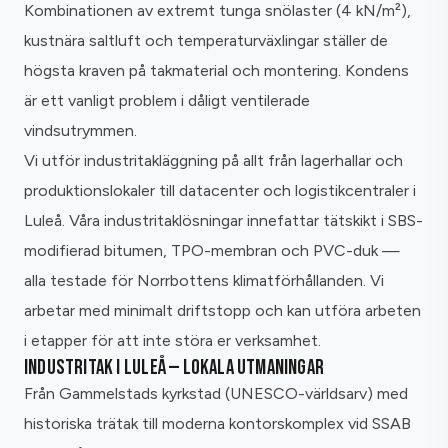
Kombinationen av extremt tunga snölaster (4 kN/m²),
kustnära saltluft och temperaturväxlingar ställer de
högsta kraven på takmaterial och montering. Kondens
är ett vanligt problem i dåligt ventilerade
vindsutrymmen.
Vi utför industritakläggning på allt från lagerhallar och
produktionslokaler till datacenter och logistikcentraler i
Luleå. Våra industritaklösningar innefattar tätskikt i SBS-
modifierad bitumen, TPO-membran och PVC-duk —
alla testade för Norrbottens klimatförhållanden. Vi
arbetar med minimalt driftstopp och kan utföra arbeten
i etapper för att inte störa er verksamhet.
INDUSTRITAK I LULEÅ — LOKALA UTMANINGAR
Från Gammelstads kyrkstad (UNESCO-världsarv) med
historiska trätak till moderna kontorskomplex vid SSAB