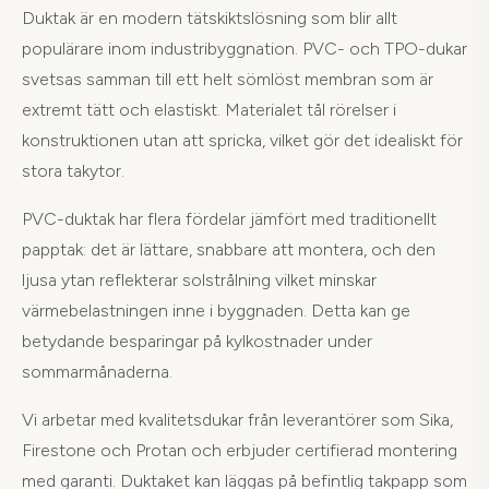
Duktak är en modern tätskiktslösning som blir allt
populärare inom industribyggnation. PVC- och TPO-dukar
svetsas samman till ett helt sömlöst membran som är
extremt tätt och elastiskt. Materialet tål rörelser i
konstruktionen utan att spricka, vilket gör det idealiskt för
stora takytor.
PVC-duktak har flera fördelar jämfört med traditionellt
papptak: det är lättare, snabbare att montera, och den
ljusa ytan reflekterar solstrålning vilket minskar
värmebelastningen inne i byggnaden. Detta kan ge
betydande besparingar på kylkostnader under
sommarmånaderna.
Vi arbetar med kvalitetsdukar från leverantörer som Sika,
Firestone och Protan och erbjuder certifierad montering
med garanti. Duktaket kan läggas på befintlig takpapp som