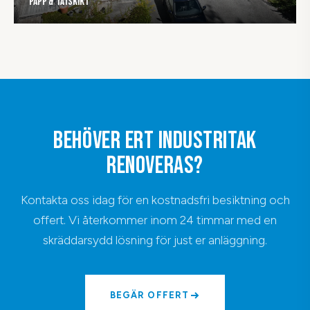
Papp & Tätskikt
BEHÖVER ERT INDUSTRITAK
RENOVERAS?
Kontakta oss idag för en kostnadsfri besiktning och
offert. Vi återkommer inom 24 timmar med en
skräddarsydd lösning för just er anläggning.
BEGÄR OFFERT