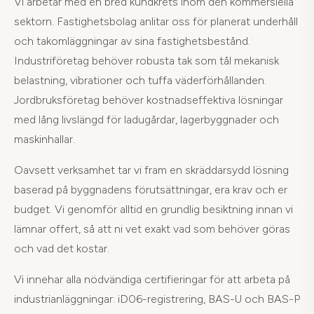
Vi arbetar med en bred kundkrets inom den kommersiella
sektorn. Fastighetsbolag anlitar oss för planerat underhåll
och takomläggningar av sina fastighetsbestånd.
Industriföretag behöver robusta tak som tål mekanisk
belastning, vibrationer och tuffa väderförhållanden.
Jordbruksföretag behöver kostnadseffektiva lösningar
med lång livslängd för ladugårdar, lagerbyggnader och
maskinhallar.
Oavsett verksamhet tar vi fram en skräddarsydd lösning
baserad på byggnadens förutsättningar, era krav och er
budget. Vi genomför alltid en grundlig besiktning innan vi
lämnar offert, så att ni vet exakt vad som behöver göras
och vad det kostar.
Vi innehar alla nödvändiga certifieringar för att arbeta på
industrianläggningar: iD06-registrering, BAS-U och BAS-P