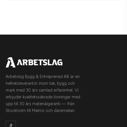
Arbetslag Bygg & Entreprenad AB är en
helhetsleverantör inom tak, bygg och
mark med 30 års samlad erfarenhet. Vi
erbjuder kvalitetssäkrade lösningar med
upp till 30 års materialgaranti — från
Stockholm till Malmö och däremellan.