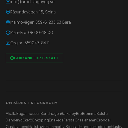
info@arbetslagbygg.se
Råsundavägen 15, Solna
Malmövägen 359-6, 233 63 Bara
Mån–Fre: 08:00–18:00
Org.nr: 559043-8411
GODKÄND FÖR F-SKATT
OMRÅDEN I STOCKHOLM
Akalla
Bagarmossen
Bandhagen
Barkarby
Bro
Bromma
Bålsta
Danderyd
Ekerö
Enköping
Enskede
Farsta
Grisslehamn
Gröndal
Gustavsberg
Hallstavik
Hammarby Sjöstad
Handen
Huddinge
Husby