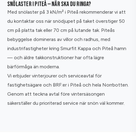
SNÖLASTER I PITEÅ — NÄR SKA DU RINGA?
Med snölaster på 3 kN/m² i Piteå rekommenderar vi att
du kontaktar oss när snödjupet på taket överstiger 50
cm på platta tak eller 70 cm på lutande tak. Piteås
bebyggelse domineras av villor och radhus, med
industrifastigheter kring Smurfit Kappa och Piteå hamn
— och äldre takkonstruktioner har ofta lägre
bärförmåga än moderna.
Vi erbjuder vinterjourer och serviceavtal för
fastighetsägare och BRF:er i Piteå och hela Norrbotten.
Genom att teckna avtal före vintersäsongen
säkerställer du prioriterad service när snön väl kommer.