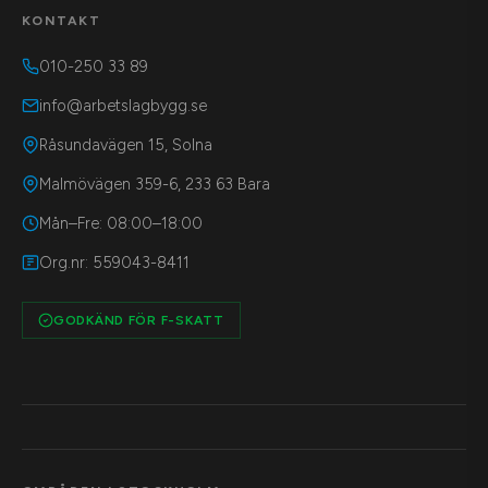
KONTAKT
010-250 33 89
info@arbetslagbygg.se
Råsundavägen 15, Solna
Malmövägen 359-6, 233 63 Bara
Mån–Fre: 08:00–18:00
Org.nr: 559043-8411
GODKÄND FÖR F-SKATT