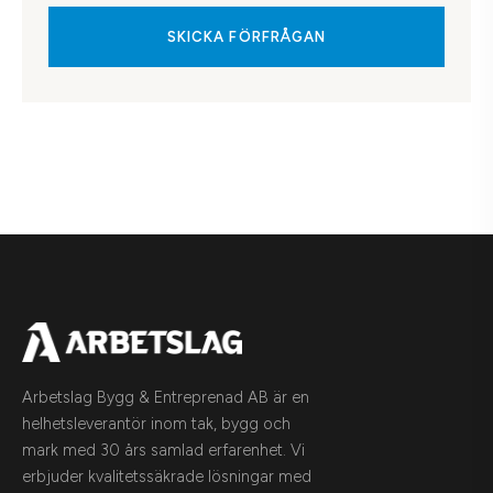
SKICKA FÖRFRÅGAN
Arbetslag Bygg & Entreprenad AB är en
helhetsleverantör inom tak, bygg och
mark med 30 års samlad erfarenhet. Vi
erbjuder kvalitetssäkrade lösningar med