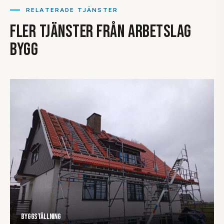
bedömning. Bättre att vara säker än att vänta för länge.
RELATERADE TJÄNSTER
FLER TJÄNSTER FRÅN ARBETSLAG
BYGG
Byggställning