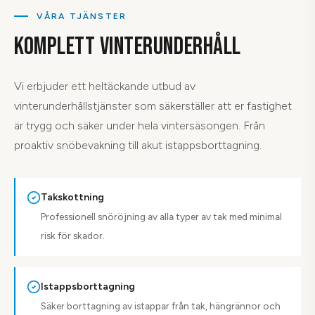
VÅRA TJÄNSTER
KOMPLETT VINTERUNDERHÅLL
Vi erbjuder ett heltäckande utbud av
vinterunderhållstjänster som säkerställer att er fastighet
är trygg och säker under hela vintersäsongen. Från
proaktiv snöbevakning till akut istappsborttagning.
Takskottning
Professionell snöröjning av alla typer av tak med minimal
risk för skador.
Istappsborttagning
Säker borttagning av istappar från tak, hängrännor och