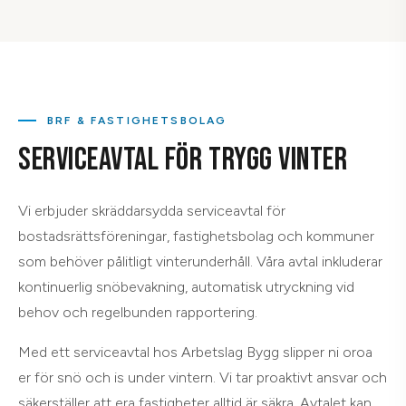
BRF & FASTIGHETSBOLAG
SERVICEAVTAL FÖR TRYGG VINTER
Vi erbjuder skräddarsydda serviceavtal för
bostadsrättsföreningar, fastighetsbolag och kommuner
som behöver pålitligt vinterunderhåll. Våra avtal inkluderar
kontinuerlig snöbevakning, automatisk utryckning vid
behov och regelbunden rapportering.
Med ett serviceavtal hos Arbetslag Bygg slipper ni oroa
er för snö och is under vintern. Vi tar proaktivt ansvar och
säkerställer att era fastigheter alltid är säkra. Avtalet kan