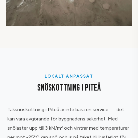
LOKALT ANPASSAT
SNÖSKOTTNING I PITEÅ
Taksnöskottning i Piteå är inte bara en service — det
kan vara avgörande för byggnadens säkerhet. Med
snölaster upp till 3 kN/m² och vintrar med temperaturer
ner mot -25°C kan snö och is på taket bli livsfarligt för