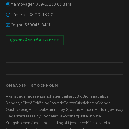
Malmövägen 359-6, 233 63 Bara
Mån–Fre: 08:00–18:00
Org.nr: 559043-8411
GODKÄND FÖR F-SKATT
OMRÅDEN I STOCKHOLM
Akalla
Bagarmossen
Bandhagen
Barkarby
Bro
Bromma
Bålsta
Danderyd
Ekerö
Enköping
Enskede
Farsta
Grisslehamn
Gröndal
Gustavsberg
Hallstavik
Hammarby Sjöstad
Handen
Huddinge
Husby
Hägersten
Hässelby
Högdalen
Jakobsberg
Kista
Knivsta
Kungsholmen
Kungsängen
Lidingö
Liljeholmen
Märsta
Nacka