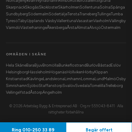
Norrtälje
Nykvarn
Nynäshamn
Rimbo
Rotebro
Salem
Sigtuna
Skarpnäck
Skogås
Skokloster
Skärholmen
Sollentuna
Solna
Spånga
Sundbyberg
Södermalm
Södertälje
Tensta
Traneberg
Tullinge
Tumba
Tyresö
Täby
Upplands Väsby
Vallentuna
Vasastan
Vaxholm
Vällingby
Värmdö
Västerhaninge
Åkersberga
Årsta
Älmsta
Älvsjö
Östermalm
OMRÅDEN I SKÅNE
Hela Skåne
Bara
Bjuv
Bromölla
Bunkeflostrand
Burlöv
Båstad
Eslöv
Helsingborg
Hässleholm
Höganäs
Höllviken
Hörby
Klippan
Kristianstad
Kävlinge
Landskrona
Limhamn
Lomma
Lund
Malmö
Osby
Simrishamn
Sjöbo
Staffanstorp
Svalöv
Svedala
Tomelilla
Trelleborg
Vellinge
Ystad
Åstorp
Ängelholm
© 2026 Arbetslag Bygg & Entreprenad AB · Org.nr 559043-8411 · Alla
rättigheter förbehållna
Ring
010-250 33 89
Begär offert