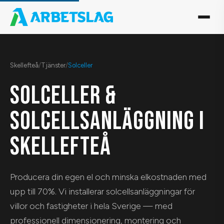
Skellefteå
/
Tjänster
/
Solceller
SOLCELLER &
SOLCELLSANLÄGGNING I
SKELLEFTEÅ
Producera din egen el och minska elkostnaden med
upp till 70%. Vi installerar solcellsanläggningar för
villor och fastigheter i hela Sverige — med
professionell dimensionering, montering och