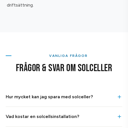
driftsättning.
VANLIGA FRÅGOR
FRÅGOR & SVAR OM SOLCELLER
Hur mycket kan jag spara med solceller?
Hur mycket en solcellsanläggning på en villa (6–10 kW)
Vad kostar en solcellsinstallation?
sparar per år på elräkningen beror på storlek, placering och
elanvändning. Med nuvarande elpriser och skattereduktion