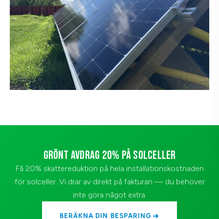
GRÖNT AVDRAG 20% PÅ SOLCELLER
Få 20% skattereduktion på hela installationskostnaden
för solceller. Vi drar av direkt på fakturan — du behöver
inte göra något extra.
BERÄKNA DIN BESPARING