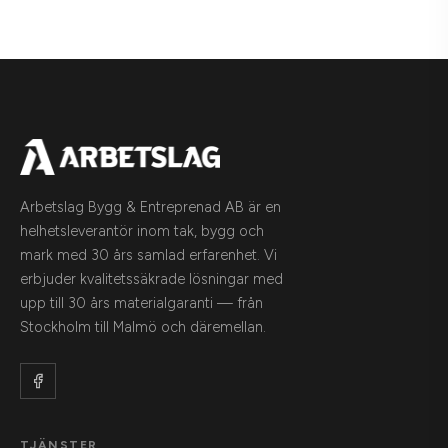
Arbetslag Bygg & Entreprenad AB är en
helhetsleverantör inom tak, bygg och
mark med 30 års samlad erfarenhet. Vi
erbjuder kvalitetssäkrade lösningar med
upp till 30 års materialgaranti — från
Stockholm till Malmö och däremellan.
TJÄNSTER