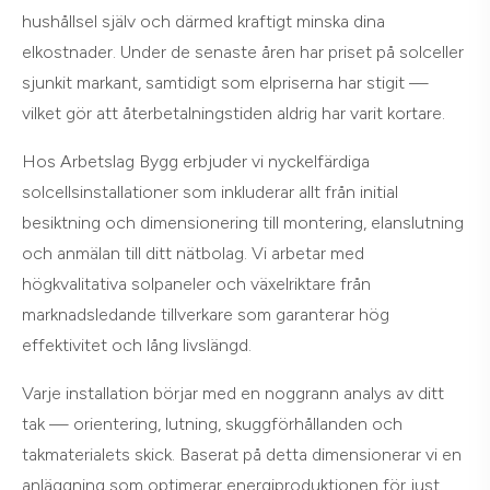
hushållsel själv och därmed kraftigt minska dina
elkostnader. Under de senaste åren har priset på solceller
sjunkit markant, samtidigt som elpriserna har stigit —
vilket gör att återbetalningstiden aldrig har varit kortare.
Hos Arbetslag Bygg erbjuder vi nyckelfärdiga
solcellsinstallationer som inkluderar allt från initial
besiktning och dimensionering till montering, elanslutning
och anmälan till ditt nätbolag. Vi arbetar med
högkvalitativa solpaneler och växelriktare från
marknadsledande tillverkare som garanterar hög
effektivitet och lång livslängd.
Varje installation börjar med en noggrann analys av ditt
tak — orientering, lutning, skuggförhållanden och
takmaterialets skick. Baserat på detta dimensionerar vi en
anläggning som optimerar energiproduktionen för just