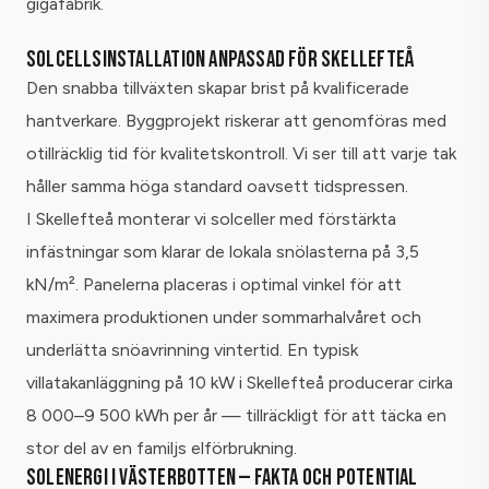
gigafabrik.
SOLCELLSINSTALLATION ANPASSAD FÖR SKELLEFTEÅ
Den snabba tillväxten skapar brist på kvalificerade
hantverkare. Byggprojekt riskerar att genomföras med
otillräcklig tid för kvalitetskontroll. Vi ser till att varje tak
håller samma höga standard oavsett tidspressen.
I Skellefteå monterar vi solceller med förstärkta
infästningar som klarar de lokala snölasterna på 3,5
kN/m². Panelerna placeras i optimal vinkel för att
maximera produktionen under sommarhalvåret och
underlätta snöavrinning vintertid. En typisk
villatakanläggning på 10 kW i Skellefteå producerar cirka
8 000–9 500 kWh per år — tillräckligt för att täcka en
stor del av en familjs elförbrukning.
SOLENERGI I VÄSTERBOTTEN — FAKTA OCH POTENTIAL