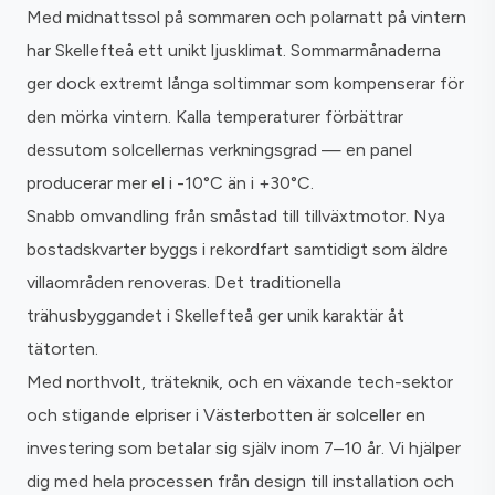
Med midnattssol på sommaren och polarnatt på vintern
har Skellefteå ett unikt ljusklimat. Sommarmånaderna
ger dock extremt långa soltimmar som kompenserar för
den mörka vintern. Kalla temperaturer förbättrar
dessutom solcellernas verkningsgrad — en panel
producerar mer el i -10°C än i +30°C.
Snabb omvandling från småstad till tillväxtmotor. Nya
bostadskvarter byggs i rekordfart samtidigt som äldre
villaområden renoveras. Det traditionella
trähusbyggandet i Skellefteå ger unik karaktär åt
tätorten.
Med northvolt, träteknik, och en växande tech-sektor
och stigande elpriser i Västerbotten är solceller en
investering som betalar sig själv inom 7–10 år. Vi hjälper
dig med hela processen från design till installation och