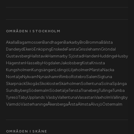
OMRÅDEN I STOCKHOLM
Akalla
Bagarmossen
Bandhagen
Barkarby
Bro
Bromma
Bålsta
Danderyd
Ekerö
Enköping
Enskede
Farsta
Grisslehamn
Gröndal
Gustavsberg
Hallstavik
Hammarby Sjöstad
Handen
Huddinge
Husby
Hägersten
Hässelby
Högdalen
Jakobsberg
Kista
Knivsta
Kungsholmen
Kungsängen
Lidingö
Liljeholmen
Märsta
Nacka
Norrtälje
Nykvarn
Nynäshamn
Rimbo
Rotebro
Salem
Sigtuna
Skarpnäck
Skogås
Skokloster
Skärholmen
Sollentuna
Solna
Spånga
Sundbyberg
Södermalm
Södertälje
Tensta
Traneberg
Tullinge
Tumba
Tyresö
Täby
Upplands Väsby
Vallentuna
Vasastan
Vaxholm
Vällingby
Värmdö
Västerhaninge
Åkersberga
Årsta
Älmsta
Älvsjö
Östermalm
OMRÅDEN I SKÅNE