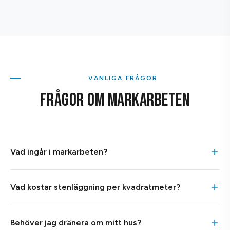
VANLIGA FRÅGOR
FRÅGOR OM MARKARBETEN
Vad ingår i markarbeten?
Markarbeten kan innefatta en rad olika tjänster: schaktning
Vad kostar stenläggning per kvadratmeter?
och grävning, dränering runt husgrund, stenläggning av
uppfarter och uteplatser, asfaltering, anläggning av murar
Priset för stenläggning beror på materialval (betongsten,
och trappor, kabel- och fibergrävning, samt planering och
Behöver jag dränera om mitt hus?
natursten, gatsten), underarbete och ytans komplexitet. I