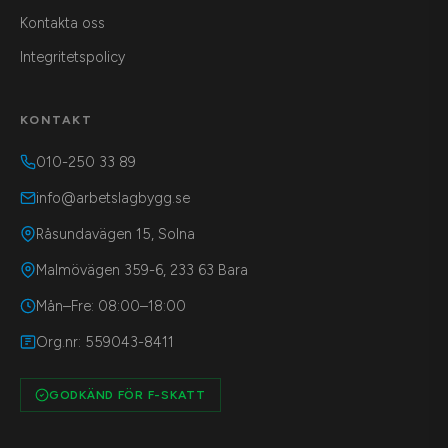
Kontakta oss
Integritetspolicy
KONTAKT
010-250 33 89
info@arbetslagbygg.se
Råsundavägen 15, Solna
Malmövägen 359-6, 233 63 Bara
Mån–Fre: 08:00–18:00
Org.nr: 559043-8411
GODKÄND FÖR F-SKATT