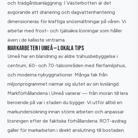
och trädgårdsanläggning. I Västerbotten är det
avgörande att dränering och dagvattenhantering
dimensioneras för kraftiga snösmältningar på våren. Vi
arbetar med frost- och tjälsäkra lösningar som håller
även i de kallaste vintrarna.
MARKARBETEN I UMEÅ — LOKALA TIPS
Umeå har en blandning av äldre trähusbebyggelse i
centrum, 60- och 70-talsområden med flerfamiljshus,
och moderna nybyggnationer. Många tak från
miljonprogrammet närmar sig slutet av sin livslängd.
Markförhållandena i Umeå varierar — från morän till lera
beroende på var i staden du bygger. Vi utför alltid en
markundersökning innan större arbeten och anpassar
lösningen efter de faktiska förhållandena. ROT-avdrag
gäller för markarbeten i direkt anslutning till bostaden.