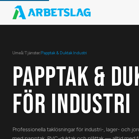
Umeå
/
Tjänster
/
Papptak & Duktak Industri
PAPPTAK & DU
FÖR INDUSTRI
Professionella taklösningar för industri-, lager- och j
med papptak, PVC-duktak och plåttak — alltid med fo