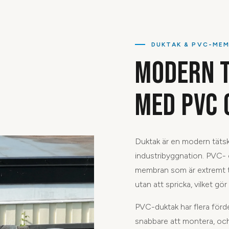
DUKTAK & PVC-ME
MODERN T
MED PVC 
Duktak är en modern tätski
industribyggnation. PVC- 
membran som är extremt tät
utan att spricka, vilket gör
PVC-duktak har flera fördel
snabbare att montera, och 