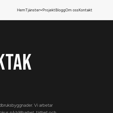
Hem
Tjänster
Projekt
Blogg
Om oss
Kontakt
KTAK
ordbruksbyggnader. Vi arbetar
kus på hållbarhet, täthet och