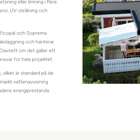
ning eller limning i flera
, snö, UV-strålning och
I/Icopal och Soprema.
aksläggning och hanterar
 Oavsett om det gäller ett
nsvar för hela projektet.
, vilket är standard på de
tmärkt vattenavvisning
adens energiprestanda.