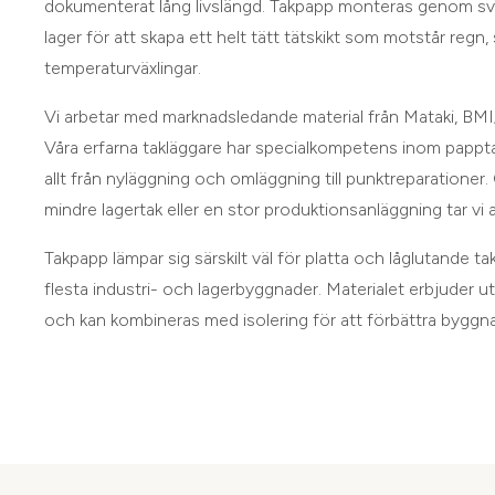
dokumenterat lång livslängd. Takpapp monteras genom svets
lager för att skapa ett helt tätt tätskikt som motstår regn
temperaturväxlingar.
Vi arbetar med marknadsledande material från Mataki, BM
Våra erfarna takläggare har specialkompetens inom pappt
allt från nyläggning och omläggning till punktreparationer.
mindre lagertak eller en stor produktionsanläggning tar vi a
Takpapp lämpar sig särskilt väl för platta och låglutande tak
flesta industri- och lagerbyggnader. Materialet erbjuder u
och kan kombineras med isolering för att förbättra byggn