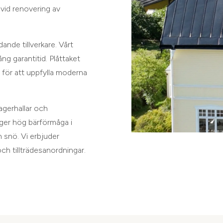
vid renovering av
ande tillverkare. Vårt
ng garantitid. Plåttaket
 för att uppfylla moderna
lagerhallar och
ger hög bärförmåga i
h snö. Vi erbjuder
ch tillträdesanordningar.