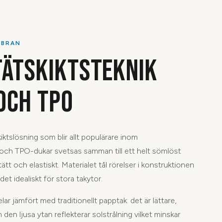
MBRAN
ÄTSKIKTSTEKNIK
OCH TPO
ktslösning som blir allt populärare inom
och TPO-dukar svetsas samman till ett helt sömlöst
t och elastiskt. Materialet tål rörelser i konstruktionen
 det idealiskt för stora takytor.
ar jämfört med traditionellt papptak: det är lättare,
den ljusa ytan reflekterar solstrålning vilket minskar