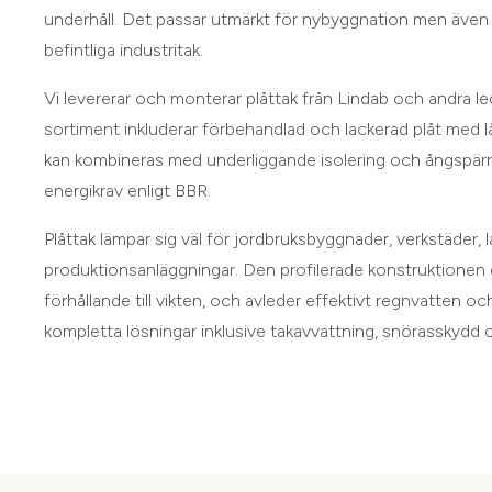
underhåll. Det passar utmärkt för nybyggnation men även 
befintliga industritak.
Vi levererar och monterar plåttak från Lindab och andra led
sortiment inkluderar förbehandlad och lackerad plåt med lå
kan kombineras med underliggande isolering och ångspärr
energikrav enligt BBR.
Plåttak lämpar sig väl för jordbruksbyggnader, verkstäder, 
produktionsanläggningar. Den profilerade konstruktionen 
förhållande till vikten, och avleder effektivt regnvatten oc
kompletta lösningar inklusive takavvattning, snörasskydd o