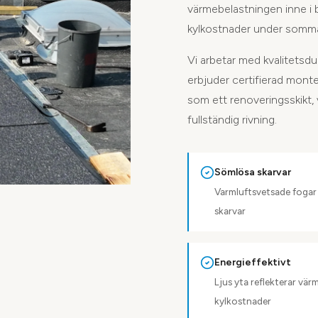
värmebelastningen inne i
kylkostnader under somm
Vi arbetar med kvalitetsd
erbjuder certifierad monte
som ett renoveringsskikt, 
fullständig rivning.
Sömlösa skarvar
Varmluftsvetsade fogar 
skarvar
Energieffektivt
Ljus yta reflekterar vä
kylkostnader