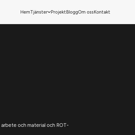
Hem
Tjänster
Projekt
Blogg
Om oss
Kontakt
de arbete och material och ROT-