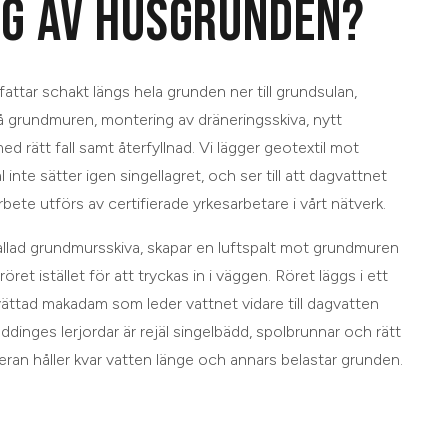
G AV HUSGRUNDEN?
ttar schakt längs hela grunden ner till grundsulan,
å grundmuren, montering av dräneringsskiva, nytt
d rätt fall samt återfyllnad. Vi lägger geotextil mot
l inte sätter igen singellagret, och ser till att dagvattnet
arbete utförs av certifierade yrkesarbetare i vårt nätverk.
kallad grundmursskiva, skapar en luftspalt mot grundmuren
 röret istället för att tryckas in i väggen. Röret läggs i ett
tvättad makadam som leder vattnet vidare till dagvatten
ddinges lerjordar är rejäl singelbädd, spolbrunnar och rätt
 leran håller kvar vatten länge och annars belastar grunden.