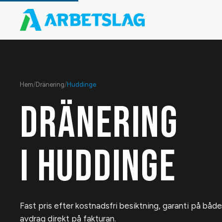
Hem
/
Dränering
/
Huddinge
DRÄNERING
I
HUDDINGE
Fast pris efter kostnadsfri besiktning, garanti på bå
avdrag direkt på fakturan.