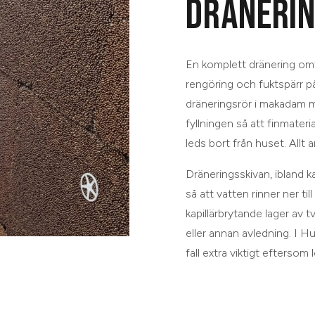
DRÄNERIN
En komplett dränering omfa
rengöring och fuktspärr p
dräneringsrör i makadam me
fyllningen så att finmateria
leds bort från huset. Allt 
Dräneringsskivan, ibland 
så att vatten rinner ner till
kapillärbrytande lager av 
eller annan avledning. I Hu
fall extra viktigt eftersom