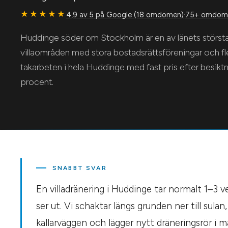
★★★★★
4,9 av 5 på Google (18 omdömen)
·
75+ omdöme
Huddinge söder om Stockholm är en av länets störs
villaområden med stora bostadsrättsföreningar och fl
takarbeten i hela Huddinge med fast pris efter besi
procent.
SNABBT SVAR
En villadränering i Huddinge tar normalt 1–3
ser ut. Vi schaktar längs grunden ner till sul
källarväggen och lägger nytt dräneringsrör i 