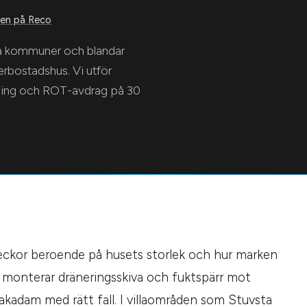
n på Reco
ta kommuner och blandar
erbostadshus. Vi utför
ktning och ROT-avdrag på 30
 veckor beroende på husets storlek och hur marken
an, monterar dräneringsskiva och fuktspärr mot
makadam med rätt fall. I villaområden som Stuvsta