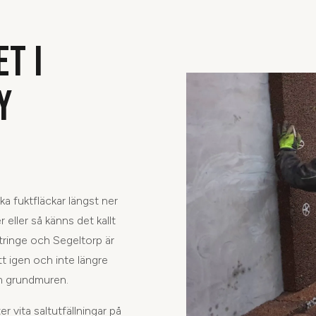
T I
Y
ka fuktfläckar längst ner
 eller så känns det kallt
ttringe och Segeltorp är
t igen och inte längre
om grundmuren.
 vita saltutfällningar på