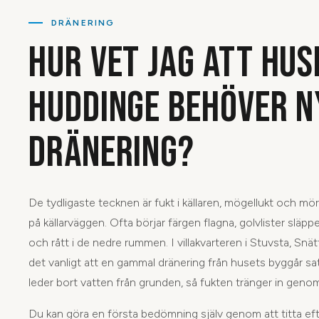
DRÄNERING
HUR VET JAG ATT HUSE
HUDDINGE BEHÖVER N
DRÄNERING?
De tydligaste tecknen är fukt i källaren, mögellukt och mör
på källarväggen. Ofta börjar färgen flagna, golvlister släpper
och rått i de nedre rummen. I villakvarteren i Stuvsta, Snä
det vanligt att en gammal dränering från husets byggår sat
leder bort vatten från grunden, så fukten tränger in gen
Du kan göra en första bedömning själv genom att titta efter