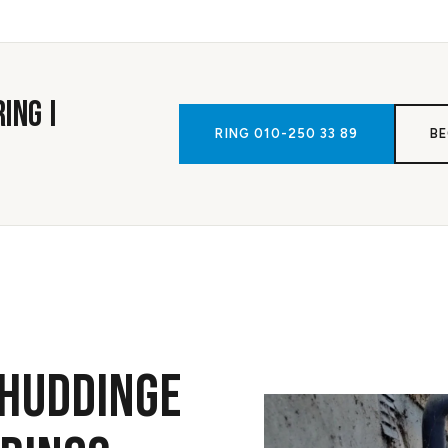
RING
I
RING
010-250 33 89
BE
 HUDDINGE