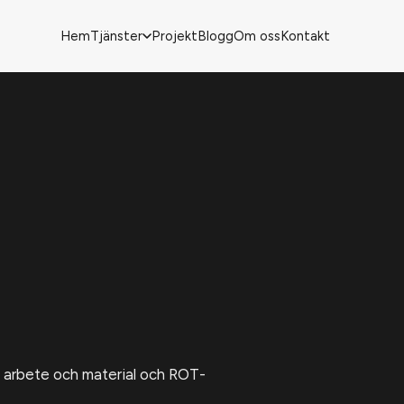
Hem
Tjänster
Projekt
Blogg
Om oss
Kontakt
de arbete och material och ROT-