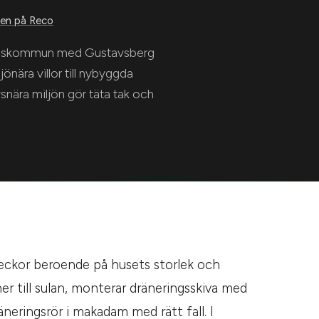
n på Reco
årdskommun med Gustavsberg
önära villor till nybyggda
nära miljön gör täta tak och
veckor beroende på husets storlek och
er till sulan, monterar dräneringsskiva med
neringsrör i makadam med rätt fall. I