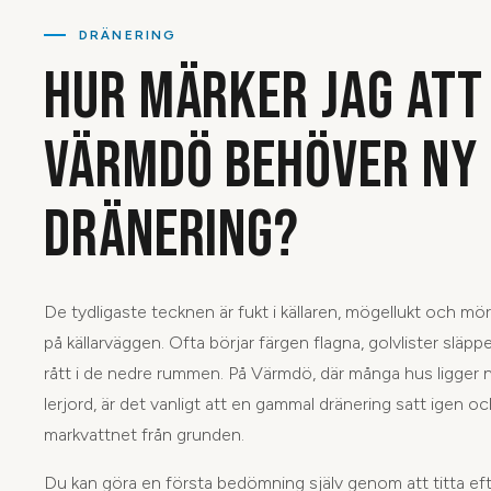
DRÄNERING
HUR MÄRKER JAG ATT
VÄRMDÖ BEHÖVER NY
DRÄNERING?
De tydligaste tecknen är fukt i källaren, mögellukt och mör
på källarväggen. Ofta börjar färgen flagna, golvlister släpp
rått i de nedre rummen. På Värmdö, där många hus ligger n
lerjord, är det vanligt att en gammal dränering satt igen oc
markvattnet från grunden.
Du kan göra en första bedömning själv genom att titta efte