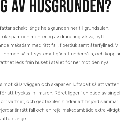
G AV HUSGRUNDEN?
ttar schakt längs hela grunden ner till grundsulan,
fuktspärr och montering av dräneringsskiva, nytt
tande makadam med rätt fall, fiberduk samt återfyllnad. Vi
 i hörnen så att systemet går att underhålla, och kopplar
attnet leds från huset i stället för ner mot den nya
 mot källarväggen och skapar en luftspalt så att vatten
et för att tryckas in i muren. Röret ligger i en bädd av singel
rt vattnet, och geotextilen hindrar att finjord slammar
jordar är rätt fall och en rejäl makadambädd extra viktigt
vatten länge.