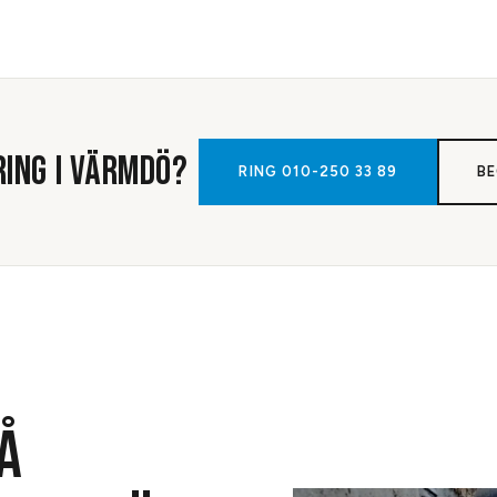
RING
I
VÄRMDÖ
?
RING
010-250 33 89
BE
Å