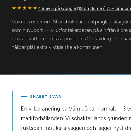
★★★★★
4,9 av 5 på Google (18 omdömen)
·
75+ omdöme
Värmdö öster om Stockholm är en utpräglad skärg
som huvudort — vi utför takarbeten på allt från äldre sj
bostadsrätter med fast pris och ROT-avdrag. Den havs
hållbar plåt extra viktiga i hela kommunen.
SNABBT SVAR
En villadränering på Värmdö tar normalt 1–3 
markförhållanden. Vi schaktar längs grunden n
fuktspärr mot källarväggen och lägger nytt drä