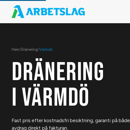
Hem
/
Dränering
/
Värmdö
DRÄNERING
I
VÄRMDÖ
Fast pris efter kostnadsfri besiktning, garanti på bå
avdrag direkt på fakturan.