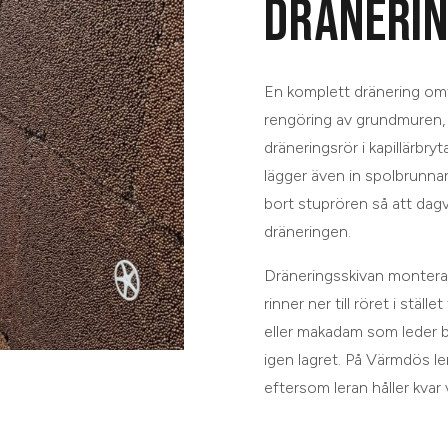
DRÄNERIN
En komplett dränering omfa
rengöring av grundmuren, 
dräneringsrör i kapillärbry
lägger även in spolbrunnar
bort stuprören så att dagv
dräneringen.
Dräneringsskivan monteras
rinner ner till röret i ställ
eller makadam som leder bo
igen lagret. På Värmdös ler
eftersom leran håller kvar 