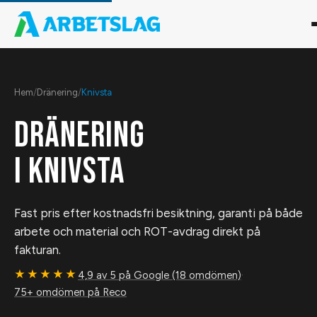
Hem
/
Dränering
/
Knivsta
DRÄNERING
I
KNIVSTA
Fast pris efter kostnadsfri besiktning, garanti på både
arbete och material och ROT-avdrag direkt på
fakturan.
★★★★★
4,9 av 5 på Google (18 omdömen)
·
75+ omdömen på Reco