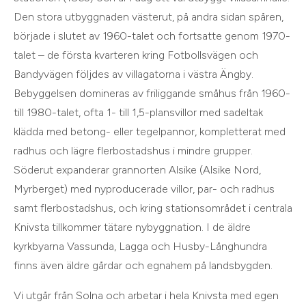
Den stora utbyggnaden västerut, på andra sidan spåren,
började i slutet av 1960-talet och fortsatte genom 1970-
talet – de första kvarteren kring Fotbollsvägen och
Bandyvägen följdes av villagatorna i västra Ängby.
Bebyggelsen domineras av friliggande småhus från 1960-
till 1980-talet, ofta 1- till 1,5-plansvillor med sadeltak
klädda med betong- eller tegelpannor, kompletterat med
radhus och lägre flerbostadshus i mindre grupper.
Söderut expanderar grannorten Alsike (Alsike Nord,
Myrberget) med nyproducerade villor, par- och radhus
samt flerbostadshus, och kring stationsområdet i centrala
Knivsta tillkommer tätare nybyggnation. I de äldre
kyrkbyarna Vassunda, Lagga och Husby-Långhundra
finns även äldre gårdar och egnahem på landsbygden.
Vi utgår från
Solna
och arbetar i hela
Knivsta
med egen