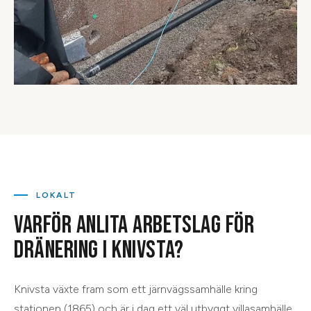
LOKALT
VARFÖR ANLITA ARBETSLAG FÖR
DRÄNERING
I
KNIVSTA
?
Knivsta växte fram som ett järnvägssamhälle kring
stationen (1865) och är i dag ett väl utbyggt villasamhälle.