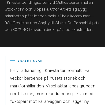
I Knivsta, pendlingsorten vid Ostkustbanan mellan
Stockholm och Uppsala, utför Arbetslag Bygg
takarbeten på villor och radhus i hela kommunen –
från Gredelby och Ängby till Alsike. Du får snabbt pris
och 30 % ROT-avdrag direkt på arbetskostnaden.
SNABBT SVAR
En villadränering i Knivsta tar normalt 1–3
veckor beroende på husets storlek och
markförhållanden. Vi schaktar längs grunden
ner till sulan, monterar dräneringsskiva med
fuktspärr mot källarväggen och lägger ny