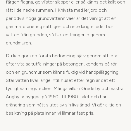
färgen flagna, golvlister släpper eller så känns det kallt och
rått i de nedre rummen. I Knivsta med lerjord och
periodvis höga grundvattennivåer är det vanligt att en
gammal dränering satt igen och inte längre leder bort
vatten från grunden, så fukten tränger in genom
grundmuren.
Du kan göra en första bedömning själv genom att leta
efter vita saltutfällningar på betongen, kondens på rör
och en grundmur som känns fuktig vid handpåläggning.
Står vatten kvar länge intill huset efter regn är det ett
tydligt varningstecken. Många villor i Gredelby och västra
Ängby är byggda på 1960- till 1980-talet och har
dränering som nått slutet av sin livslängd. Vi gör alltid en
besiktning på plats innan vi lämnar fast pris.