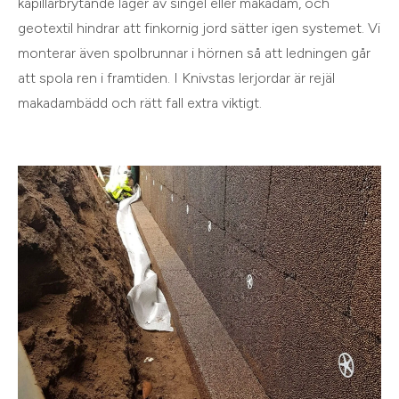
kapillärbrytande lager av singel eller makadam, och
geotextil hindrar att finkornig jord sätter igen systemet. Vi
monterar även spolbrunnar i hörnen så att ledningen går
att spola ren i framtiden. I Knivstas lerjordar är rejäl
makadambädd och rätt fall extra viktigt.