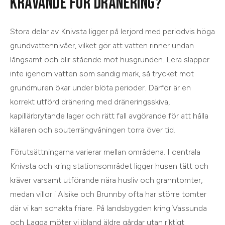
KRÄVANDE FÖR DRÄNERING?
Stora delar av Knivsta ligger på lerjord med periodvis höga
grundvattennivåer, vilket gör att vatten rinner undan
långsamt och blir stående mot husgrunden. Lera släpper
inte igenom vatten som sandig mark, så trycket mot
grundmuren ökar under blöta perioder. Därför är en
korrekt utförd dränering med dräneringsskiva,
kapillärbrytande lager och rätt fall avgörande för att hålla
källaren och souterrängvåningen torra över tid.
Förutsättningarna varierar mellan områdena. I centrala
Knivsta och kring stationsområdet ligger husen tätt och
kräver varsamt utförande nära husliv och granntomter,
medan villor i Alsike och Brunnby ofta har större tomter
där vi kan schakta friare. På landsbygden kring Vassunda
och Lagga möter vi ibland äldre gårdar utan riktigt