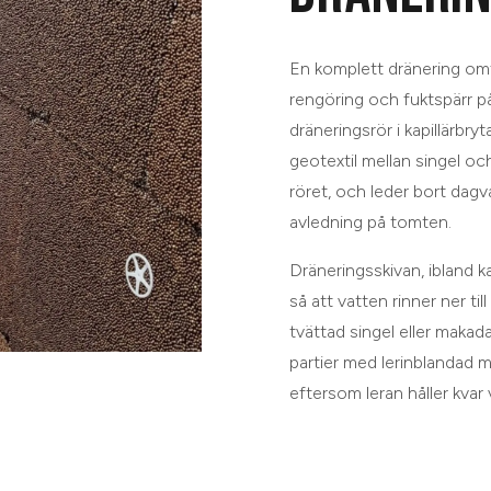
En komplett dränering omfa
rengöring och fuktspärr p
dräneringsrör i kapillärbryt
geotextil mellan singel och
röret, och leder bort dagva
avledning på tomten.
Dräneringsskivan, ibland k
så att vatten rinner ner till
tvättad singel eller makad
partier med lerinblandad ma
eftersom leran håller kvar 