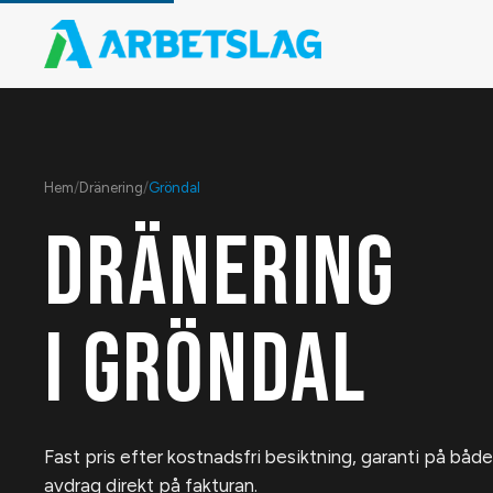
Hem
/
Dränering
/
Gröndal
DRÄNERING
I
GRÖNDAL
Fast pris efter kostnadsfri besiktning, garanti på bå
avdrag direkt på fakturan.