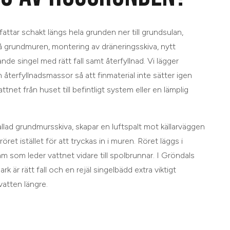
ttar schakt längs hela grunden ner till grundsulan,
å grundmuren, montering av dräneringsskiva, nytt
ande singel med rätt fall samt återfyllnad. Vi lägger
 återfyllnadsmassor så att finmaterial inte sätter igen
ttnet från huset till befintligt system eller en lämplig
allad grundmursskiva, skapar en luftspalt mot källarväggen
 röret istället för att tryckas in i muren. Röret läggs i
am som leder vattnet vidare till spolbrunnar. I Gröndals
rk är rätt fall och en rejäl singelbädd extra viktigt
vatten längre.