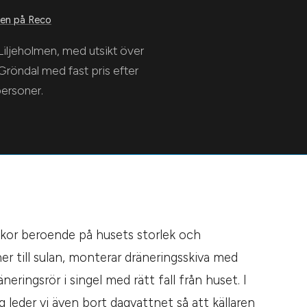
n på Reco
Liljeholmen, med utsikt över
Gröndal med fast pris efter
ersoner.
eckor beroende på husets storlek och
er till sulan, monterar dräneringsskiva med
eringsrör i singel med rätt fall från huset. I
g leder vi även bort dagvattnet så att källaren