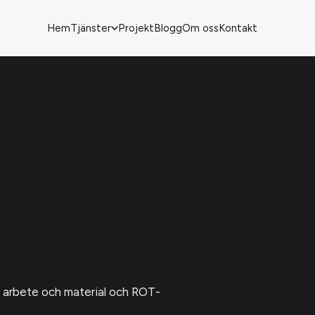
Hem
Tjänster
Projekt
Blogg
Om oss
Kontakt
de arbete och material och ROT-