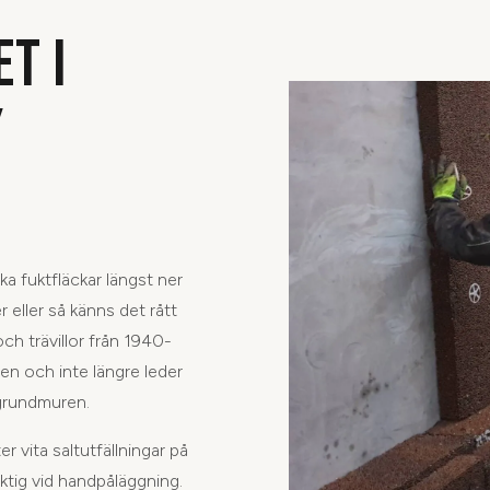
T I
Y
ka fuktfläckar längst ner
r eller så känns det rått
ch trävillor från 1940-
gen och inte längre leder
 grundmuren.
 vita saltutfällningar på
tig vid handpåläggning.