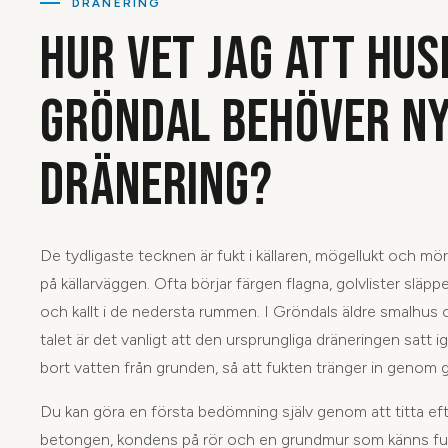
DRÄNERING
HUR VET JAG ATT HUSE
GRÖNDAL BEHÖVER N
DRÄNERING?
De tydligaste tecknen är fukt i källaren, mögellukt och mör
på källarväggen. Ofta börjar färgen flagna, golvlister släppe
och kallt i de nedersta rummen. I Gröndals äldre smalhus o
talet är det vanligt att den ursprungliga dräneringen satt i
bort vatten från grunden, så att fukten tränger in genom
Du kan göra en första bedömning själv genom att titta efter
betongen, kondens på rör och en grundmur som känns fuk