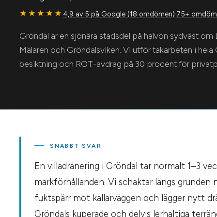
★★★★★
4,9 av 5 på Google (18 omdömen)
·
75+ omdöme
Gröndal är en sjönära stadsdel på halvön sydväst om 
Mälaren och Gröndalsviken. Vi utför takarbeten i hela 
besiktning och ROT-avdrag på 30 procent för privatp
SNABBT SVAR
En villadränering i Gröndal tar normalt 1–3 v
markförhållanden. Vi schaktar längs grunden n
fuktspärr mot källarväggen och lägger nytt drän
Gröndals kuperade och delvis lerhaltiga terrän