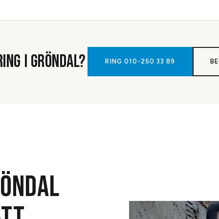
RING
I
GRÖNDAL
?
RING
010-250 33 89
BE
RÖNDAL
ATT