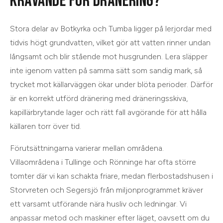
KRÄVANDE FÖR DRÄNERING?
Stora delar av Botkyrka och Tumba ligger på lerjordar med
tidvis högt grundvatten, vilket gör att vatten rinner undan
långsamt och blir stående mot husgrunden. Lera släpper
inte igenom vatten på samma sätt som sandig mark, så
trycket mot källarväggen ökar under blöta perioder. Därför
är en korrekt utförd dränering med dräneringsskiva,
kapillärbrytande lager och rätt fall avgörande för att hålla
källaren torr över tid.
Förutsättningarna varierar mellan områdena.
Villaområdena i Tullinge och Rönninge har ofta större
tomter där vi kan schakta friare, medan flerbostadshusen i
Storvreten och Segersjö från miljonprogrammet kräver
ett varsamt utförande nära husliv och ledningar. Vi
anpassar metod och maskiner efter läget, oavsett om du