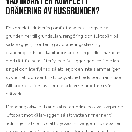
VAD INGÅR I EN KOMPLETT
DRÄNERING AV HUSGRUNDEN?
En komplett dränering omfattar schakt längs hela
grunden ner till grundsulan, rengöring och fuktspärr på
källarväggen, montering av dräneringsskiva, ny
dräneringsledning i kapillärbrytande singel eller makadam
med rätt fall samt återfyllnad. Vi lägger geotextil mellan
singel och återfyllnad så att lerjorden inte slammar igen
systemet, och ser till att dagvattnet leds bort från huset.
Allt arbete utförs av certifierade yrkesarbetare i vårt
nätverk.
Dräneringsskivan, ibland kallad grundmursskiva, skapar en
luftspalt mot källarväggen så att vatten rinner ner till
ledningen istället för att tryckas in i väggen. Fuktspärren
bakom skivan håller väggen torr. Röret läggs i tvättad