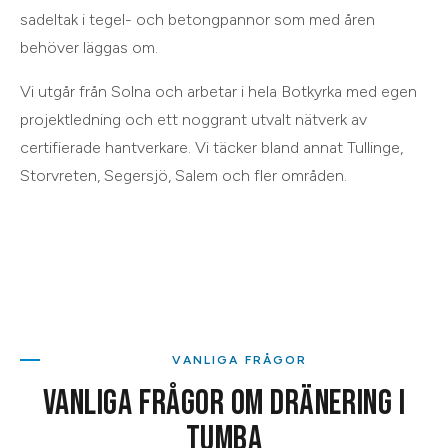
sadeltak i tegel- och betongpannor som med åren
behöver läggas om.
Vi utgår från
Solna
och arbetar i hela
Botkyrka
med egen
projektledning och ett noggrant utvalt nätverk av
certifierade hantverkare. Vi täcker bland annat
Tullinge,
Storvreten, Segersjö, Salem
och
fler områden
.
VANLIGA FRÅGOR
VANLIGA FRÅGOR OM
DRÄNERING
I
TUMBA