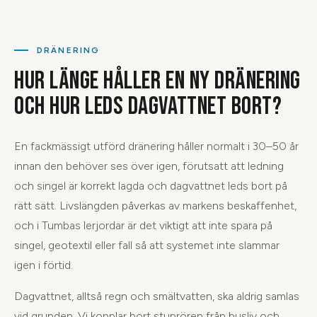
DRÄNERING
HUR LÄNGE HÅLLER EN NY DRÄNERING
OCH HUR LEDS DAGVATTNET BORT?
En fackmässigt utförd dränering håller normalt i 30–50 år
innan den behöver ses över igen, förutsatt att ledning
och singel är korrekt lagda och dagvattnet leds bort på
rätt sätt. Livslängden påverkas av markens beskaffenhet,
och i Tumbas lerjordar är det viktigt att inte spara på
singel, geotextil eller fall så att systemet inte slammar
igen i förtid.
Dagvattnet, alltså regn och smältvatten, ska aldrig samlas
vid grunden. Vi kopplar bort stuprören från husliv och