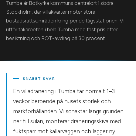
Tumba är Botkyrka kommuns centralort i södra
Stockholm, där villakvarter möter stora
bostadsrättsområden kring pendeltågsstationen. Vi
utför takarbeten i hela Tumba med fast pris efter
besiktning och ROT-avdrag på 30 procent.
SNABBT SVAR
En villadränering i Tumba tar normalt 1–3
veckor beroende på husets storlek och
markförhållanden. Vi schaktar längs grunden
ner till sulan, monterar dräneringsskiva med
fuktspärr mot källarväggen och lägger ny