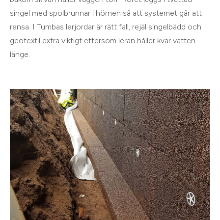
singel med spolbrunnar i hörnen så att systemet går att
rensa. I Tumbas lerjordar är rätt fall, rejäl singelbädd och
geotextil extra viktigt eftersom leran håller kvar vatten
länge.