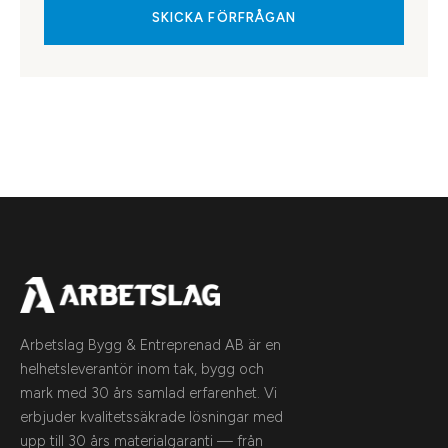
SKICKA FÖRFRÅGAN
Arbetslag Bygg & Entreprenad AB är en
helhetsleverantör inom tak, bygg och
mark med 30 års samlad erfarenhet. Vi
erbjuder kvalitetssäkrade lösningar med
upp till 30 års materialgaranti — från