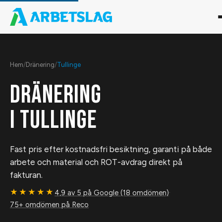
Hem
/
Dränering
/
Tullinge
DRÄNERING
I
TULLINGE
Fast pris efter kostnadsfri besiktning, garanti på både
arbete och material och ROT-avdrag direkt på
fakturan.
★★★★★
4,9 av 5 på Google (18 omdömen)
·
75+ omdömen på Reco