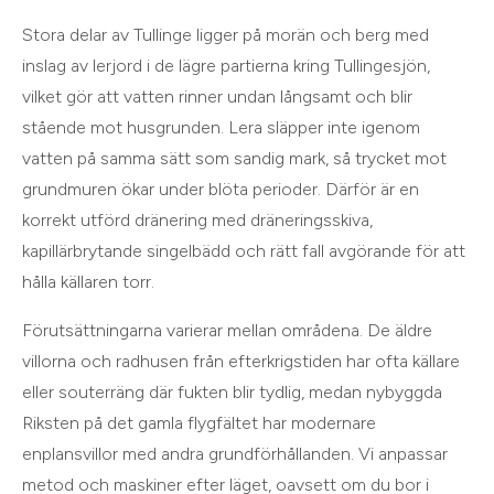
Stora delar av Tullinge ligger på morän och berg med
inslag av lerjord i de lägre partierna kring Tullingesjön,
vilket gör att vatten rinner undan långsamt och blir
stående mot husgrunden. Lera släpper inte igenom
vatten på samma sätt som sandig mark, så trycket mot
grundmuren ökar under blöta perioder. Därför är en
korrekt utförd dränering med dräneringsskiva,
kapillärbrytande singelbädd och rätt fall avgörande för att
hålla källaren torr.
Förutsättningarna varierar mellan områdena. De äldre
villorna och radhusen från efterkrigstiden har ofta källare
eller souterräng där fukten blir tydlig, medan nybyggda
Riksten på det gamla flygfältet har modernare
enplansvillor med andra grundförhållanden. Vi anpassar
metod och maskiner efter läget, oavsett om du bor i