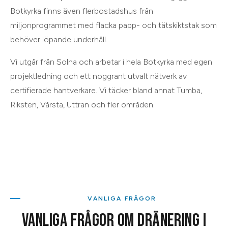
Botkyrka finns även flerbostadshus från
miljonprogrammet med flacka papp- och tätskiktstak som
behöver löpande underhåll.
Vi utgår från
Solna
och arbetar i hela
Botkyrka
med egen
projektledning och ett noggrant utvalt nätverk av
certifierade hantverkare. Vi täcker bland annat
Tumba,
Riksten, Vårsta, Uttran
och
fler områden
.
VANLIGA FRÅGOR
VANLIGA FRÅGOR OM
DRÄNERING
I