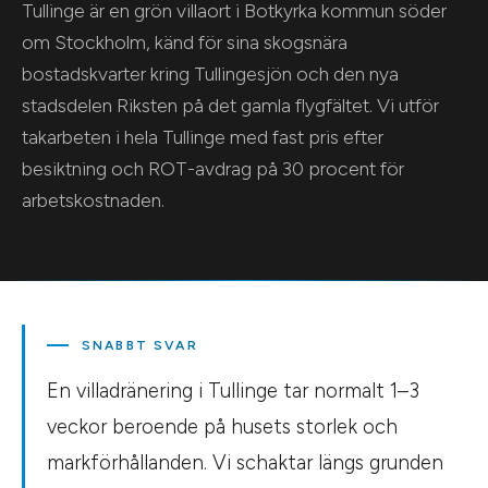
Tullinge är en grön villaort i Botkyrka kommun söder
om Stockholm, känd för sina skogsnära
bostadskvarter kring Tullingesjön och den nya
stadsdelen Riksten på det gamla flygfältet. Vi utför
takarbeten i hela Tullinge med fast pris efter
besiktning och ROT-avdrag på 30 procent för
arbetskostnaden.
SNABBT SVAR
En villadränering i Tullinge tar normalt 1–3
veckor beroende på husets storlek och
markförhållanden. Vi schaktar längs grunden