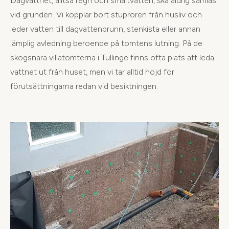
Dagvattnet, alltså regn och smältvatten, ska aldrig samlas
vid grunden. Vi kopplar bort stuprören från husliv och
leder vatten till dagvattenbrunn, stenkista eller annan
lämplig avledning beroende på tomtens lutning. På de
skogsnära villatomterna i Tullinge finns ofta plats att leda
vattnet ut från huset, men vi tar alltid höjd för
förutsättningarna redan vid besiktningen.