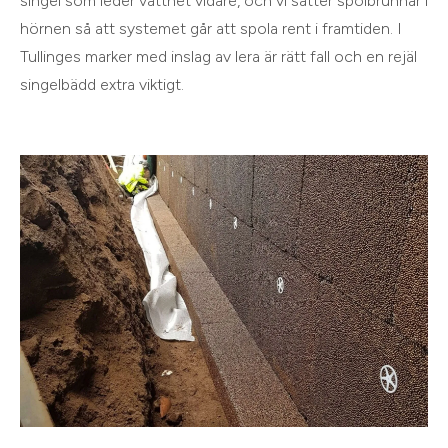
singel som leder vattnet vidare, och vi sätter spolbrunnar i
hörnen så att systemet går att spola rent i framtiden. I
Tullinges marker med inslag av lera är rätt fall och en rejäl
singelbädd extra viktigt.