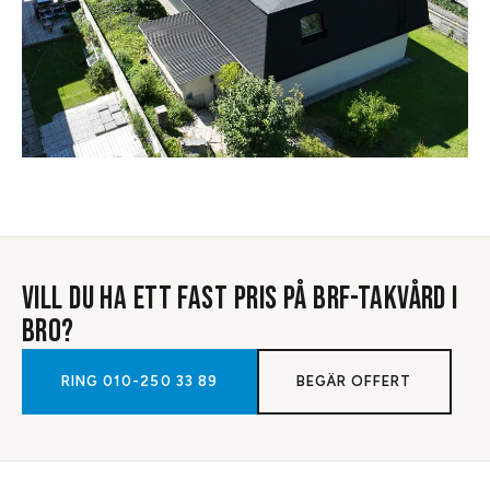
VILL DU HA ETT FAST PRIS PÅ
BRF-TAKVÅRD
I
BRO
?
RING
010-250 33 89
BEGÄR OFFERT