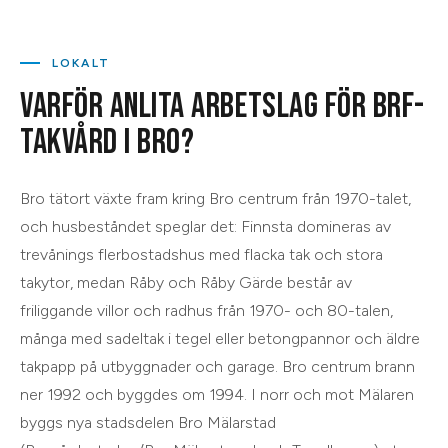
LOKALT
VARFÖR ANLITA ARBETSLAG FÖR
BRF-
TAKVÅRD
I
BRO
?
Bro tätort växte fram kring Bro centrum från 1970-talet,
och husbeståndet speglar det: Finnsta domineras av
trevånings flerbostadshus med flacka tak och stora
takytor, medan Råby och Råby Gärde består av
friliggande villor och radhus från 1970- och 80-talen,
många med sadeltak i tegel eller betongpannor och äldre
takpapp på utbyggnader och garage. Bro centrum brann
ner 1992 och byggdes om 1994. I norr och mot Mälaren
byggs nya stadsdelen Bro Mälarstad