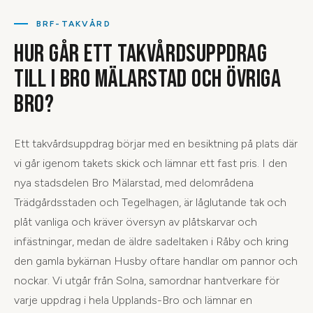
BRF-TAKVÅRD
HUR GÅR ETT TAKVÅRDSUPPDRAG
TILL I BRO MÄLARSTAD OCH ÖVRIGA
BRO?
Ett takvårdsuppdrag börjar med en besiktning på plats där
vi går igenom takets skick och lämnar ett fast pris. I den
nya stadsdelen Bro Mälarstad, med delområdena
Trädgårdsstaden och Tegelhagen, är låglutande tak och
plåt vanliga och kräver översyn av plåtskarvar och
infästningar, medan de äldre sadeltaken i Råby och kring
den gamla bykärnan Husby oftare handlar om pannor och
nockar. Vi utgår från Solna, samordnar hantverkare för
varje uppdrag i hela Upplands-Bro och lämnar en