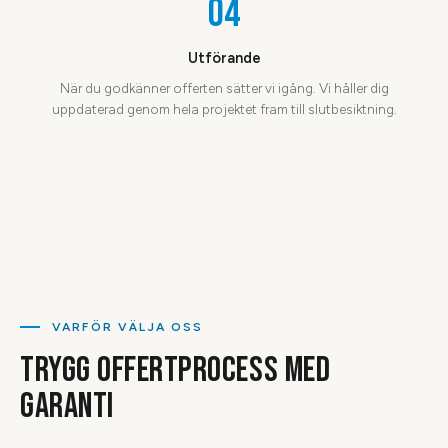
04
Utförande
När du godkänner offerten sätter vi igång. Vi håller dig
uppdaterad genom hela projektet fram till slutbesiktning.
VARFÖR VÄLJA OSS
TRYGG OFFERTPROCESS MED
GARANTI