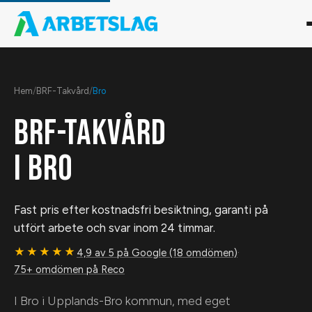
Hem
/
BRF-Takvård
/
Bro
BRF-TAKVÅRD
I
BRO
Fast pris efter kostnadsfri besiktning, garanti på
utfört arbete och svar inom 24 timmar.
★★★★★
4,9 av 5 på Google (18 omdömen)
·
75+ omdömen på Reco
I Bro i Upplands-Bro kommun, med eget