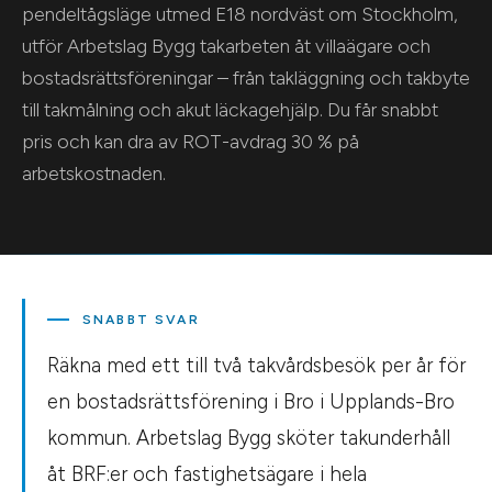
pendeltågsläge utmed E18 nordväst om Stockholm,
utför Arbetslag Bygg takarbeten åt villaägare och
bostadsrättsföreningar – från takläggning och takbyte
till takmålning och akut läckagehjälp. Du får snabbt
pris och kan dra av ROT-avdrag 30 % på
arbetskostnaden.
SNABBT SVAR
Räkna med ett till två takvårdsbesök per år för
en bostadsrättsförening i Bro i Upplands-Bro
kommun. Arbetslag Bygg sköter takunderhåll
åt BRF:er och fastighetsägare i hela