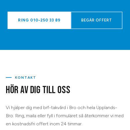
RING
010-250 33 89
BEGÄR OFFERT
KONTAKT
HÖR AV DIG TILL OSS
Vi hjälper dig med
brf-takvård
i
Bro
och hela
Upplands-
Bro
. Ring, maila eller fyll i formuläret så återkommer vi med
en kostnadsfri offert inom 24 timmar.