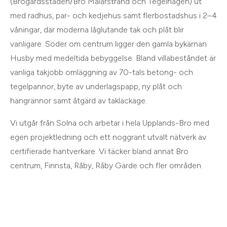
(Brogårdsstaden/Bro Mälarstrand och Tegelhagen) ut
med radhus, par- och kedjehus samt flerbostadshus i 2–4
våningar, där moderna låglutande tak och plåt blir
vanligare. Söder om centrum ligger den gamla bykärnan
Husby med medeltida bebyggelse. Bland villabeståndet är
vanliga takjobb omläggning av 70-tals betong- och
tegelpannor, byte av underlagspapp, ny plåt och
hängrännor samt åtgärd av takläckage.
Vi utgår från
Solna
och arbetar i hela
Upplands-Bro
med
egen projektledning och ett noggrant utvalt nätverk av
certifierade hantverkare. Vi täcker bland annat
Bro
centrum, Finnsta, Råby, Råby Gärde
och
fler områden
.