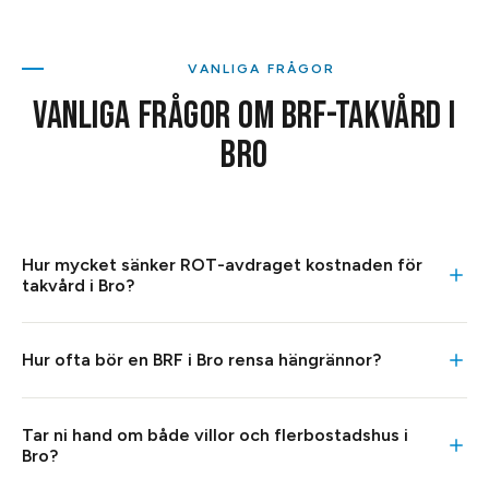
VANLIGA FRÅGOR
VANLIGA FRÅGOR OM
BRF-TAKVÅRD
I
BRO
Hur mycket sänker ROT-avdraget kostnaden för
takvård i Bro?
ROT-avdraget sänker arbetskostnaden med 30 procent,
Hur ofta bör en BRF i Bro rensa hängrännor?
och vi drar av det direkt på fakturan så att du betalar
nettobeloppet. Avdraget gäller arbetstid, inte material, och
Hängrännor bör rensas minst en gång per år, och i Bro helst
förutsätter att du äger din bostad och har
Tar ni hand om både villor och flerbostadshus i
på hösten efter lövfällning. På de stora takytorna i Finnsta
avdragsutrymme kvar för året. För en
Bro?
och på husen kring Bro centrum samlas löv, barr och skräp
bostadsrättsförenings gemensamma takytor gäller andra