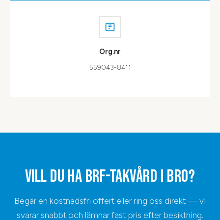
Org.nr
559043-8411
VILL DU HA
BRF-TAKVÅRD
I
BRO
?
Begär en kostnadsfri offert eller ring oss direkt — vi
svarar snabbt och lämnar fast pris efter besiktning.