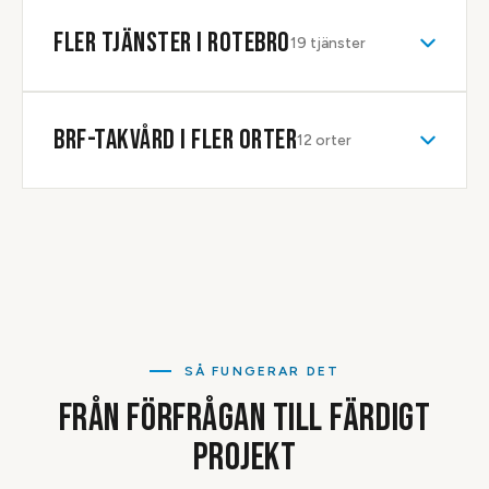
pris efter att taket besiktats ordentligt.
FLER TJÄNSTER I
ROTEBRO
19
tjänster
BRF-TAKVÅRD
I FLER ORTER
12
orter
SÅ FUNGERAR DET
FRÅN FÖRFRÅGAN TILL FÄRDIGT
PROJEKT