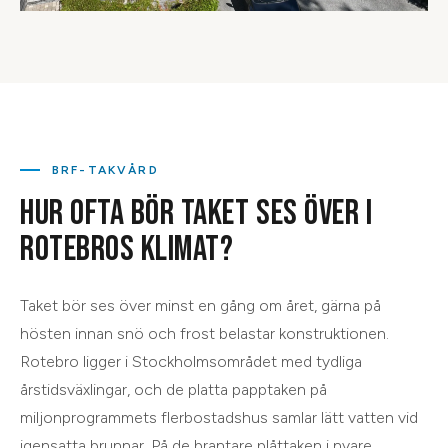
BRF-TAKVÅRD
HUR OFTA BÖR TAKET SES ÖVER I
ROTEBROS KLIMAT?
Taket bör ses över minst en gång om året, gärna på
hösten innan snö och frost belastar konstruktionen.
Rotebro ligger i Stockholmsområdet med tydliga
årstidsväxlingar, och de platta papptaken på
miljonprogrammets flerbostadshus samlar lätt vatten vid
igensatta brunnar. På de brantare plåttaken i nyare