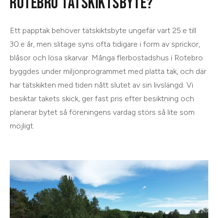
ROTEBRO TÄTSKIKTSBYTE?
Ett papptak behöver tätskiktsbyte ungefär vart 25:e till
30:e år, men slitage syns ofta tidigare i form av sprickor,
blåsor och lösa skarvar. Många flerbostadshus i Rotebro
byggdes under miljonprogrammet med platta tak, och där
har tätskikten med tiden nått slutet av sin livslängd. Vi
besiktar takets skick, ger fast pris efter besiktning och
planerar bytet så föreningens vardag störs så lite som
möjligt.