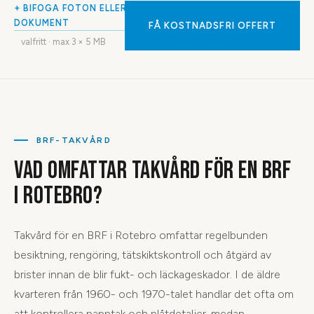
+ BIFOGA FOTON ELLER
DOKUMENT
FÅ KOSTNADSFRI OFFERT
valfritt · max
3
× 5 MB
BRF-TAKVÅRD
VAD OMFATTAR TAKVÅRD FÖR EN BRF
I ROTEBRO?
Takvård för en BRF i Rotebro omfattar regelbunden
besiktning, rengöring, tätskiktskontroll och åtgärd av
brister innan de blir fukt- och läckageskador. I de äldre
kvarteren från 1960- och 1970-talet handlar det ofta om
att kontrollera papptak och plåtdetaljer, medan