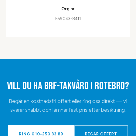
Org.nr
559043-8411
VILL DU HA
BRF-TAKVÅRD
I
ROTEBRO
?
Begär en kostnadsfri offert eller ring oss direkt — vi
svarar snabbt och lämnar fast pris efter besiktning.
RING
010-250 33 89
BEGÄR OFFERT