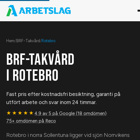
Hem
/
BRF-Takvård
/
Rotebro
BRF-TAKVÅRD
I
ROTEBRO
Fast pris efter kostnadsfri besiktning, garanti på
utfört arbete och svar inom 24 timmar.
★★★★★
4,9 av 5 på Google (18 omdömen)
·
75+ omdömen på Reco
Rotebro i norra Sollentuna ligger vid sjön Norrvikens