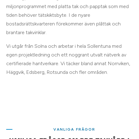
miljonprogrammet med platta tak och papptak som med
tiden behöver tätskiktsbyte. I de nyare
bostadsrättskvarteren förekommer även plåttak och
brantare takvinklar.
Vi utgår från
Solna
och arbetar i hela
Sollentuna
med
egen projektledning och ett noggrant utvalt nätverk av
certifierade hantverkare. Vi täcker bland annat
Norrviken,
Häggvik, Edsberg, Rotsunda
och
fler områden
.
VANLIGA FRÅGOR