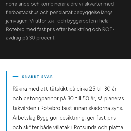
norra ände och kombinerar äldre villakvarter med
flerbostadshus och pendlartät bebyggelse längs
järnvägen. Vi utför tak- och byggarbeten i hela
Rotebro med fast pris efter besiktning och ROT-
avdrag på 30 procent.
SNABBT SVAR
Räkna med ett tätskikt på cirka 25 till 30 år
och betongpannor på 30 till 50 år, så planeras
takvården i Rotebro bäst innan skadorna syns.
Arbetslag Bygg gör besiktning, ger fast pris
och sköter både villatak i Rotsunda och platta