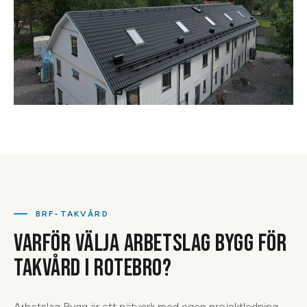
BRF-TAKVÅRD
VARFÖR VÄLJA ARBETSLAG BYGG FÖR
TAKVÅRD I ROTEBRO?
Arbetslag Bygg är ett nätverk med egen projektledning