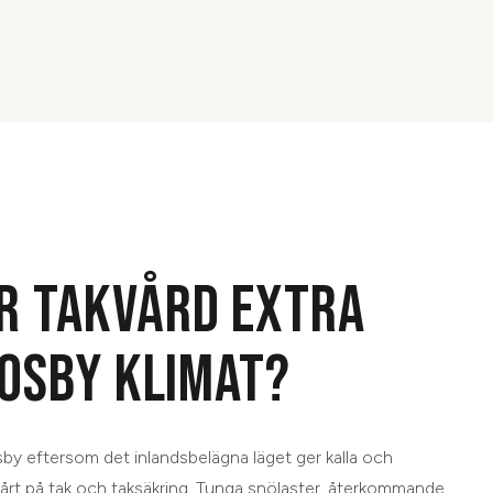
R TAKVÅRD EXTRA
 OSBY KLIMAT?
 Osby eftersom det inlandsbelägna läget ger kalla och
 hårt på tak och taksäkring. Tunga snölaster, återkommande