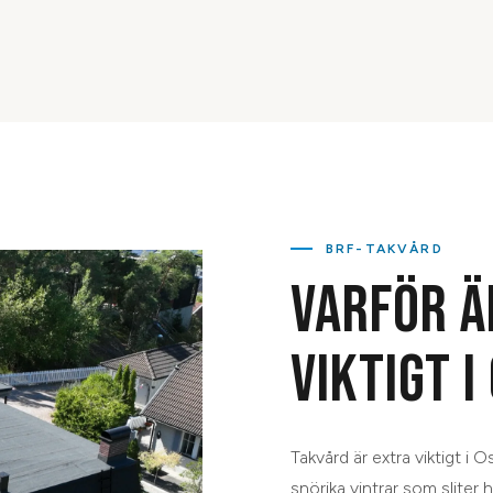
BRF-TAKVÅRD
VARFÖR Ä
VIKTIGT I
Takvård är extra viktigt i
snörika vintrar som sliter