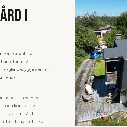
ÅRD I
nor, plåtdetaljer,
 år efter år. Vi
m präglar bebyggelsen runt
r, rensar
okulär besiktning med
r och kontroll av
ill styrelsen så att
s efter att ha sett taket.