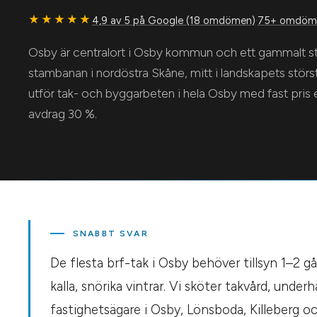
★★★★★
4,9 av 5 på Google (18 omdömen)
·
75+ omdöme
Osby är centralort i Osby kommun och ett gammalt st
stambanan i nordöstra Skåne, mitt i landskapets stör
utför tak- och byggarbeten i hela Osby med fast pris
avdrag 30 %.
SNABBT SVAR
De flesta brf-tak i Osby behöver tillsyn 1–2 
kalla, snörika vintrar. Vi sköter takvård, unde
fastighetsägare i Osby, Lönsboda, Killeberg oc