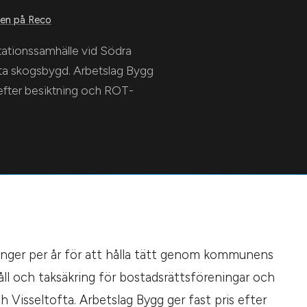
n på Reco
ationssamhälle vid Södra
sta skogsbygd. Arbetslag Bygg
 efter besiktning och ROT-
gånger per år för att hålla tätt genom kommunens
rhåll och taksäkring för bostadsrättsföreningar och
h Visseltofta. Arbetslag Bygg ger fast pris efter