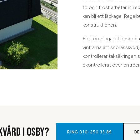
tö och frost arbetar in i sp
kan bli ett läckage. Regel
konstruktionen.
För föreningar i Lönsboda
vintrarna att snörasskydd,
kontrollerar taksäkringen s
okontrollerat över entrée
KVÅRD
I
OSBY
?
RING
010-250 33 89
BE