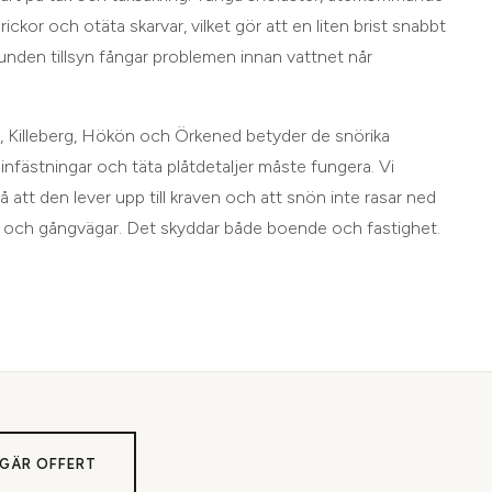
rickor och otäta skarvar, vilket gör att en liten brist snabbt
bunden tillsyn fångar problemen innan vattnet når
, Killeberg, Hökön och Örkened betyder de snörika
 infästningar och täta plåtdetaljer måste fungera. Vi
å att den lever upp till kraven och att snön inte rasar ned
r och gångvägar. Det skyddar både boende och fastighet.
GÄR OFFERT