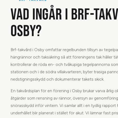
VAD INGÅR I BRF-TAKV
OSBY?
Brf-takvård i Osby omfattar regelbunden tillsyn av tegelpan
hängrännor och taksäkring så att föreningens tak håller tätt
kontrollerar de röda en- och tvåkupiga tegelpannorna so
stationen och i de södra villakvarteren, byter trasiga panno
nedstigningsskydd och dokumenterar takets skick.
En takvårdsplan för en förening i Osby brukar varva årlig 
åtgärder som rensning av rännor, översyn av genomföringa
snörasskydd inför vintern. Vi samlar allt i en tydlig rapport t
underhållet blir planerat i stället för akut. Vi lämnar fast pri