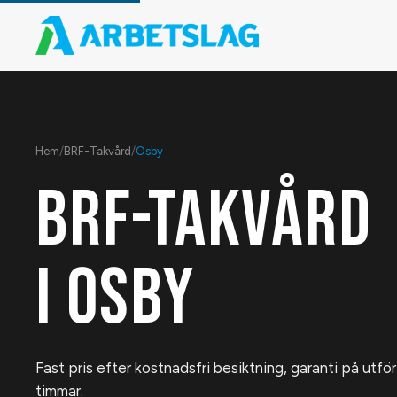
Hem
/
BRF-Takvård
/
Osby
BRF-TAKVÅRD
I
OSBY
Fast pris efter kostnadsfri besiktning, garanti på utfö
timmar.