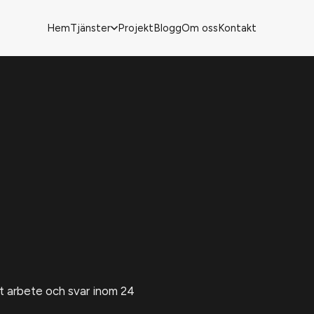
Hem
Tjänster
Projekt
Blogg
Om oss
Kontakt
rt arbete och svar inom 24