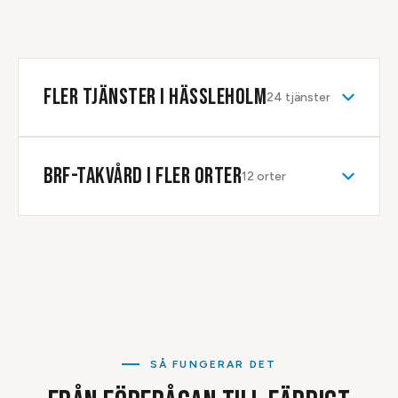
en tydlig beskrivning av omfattningen, så att föreningen kan
fatta beslut på sakliga grunder. Vi anpassar förslaget efter
fastighetens ålder och taktyp, vare sig det rör tegelpannor
eller papptak.
FLER TJÄNSTER I
HÄSSLEHOLM
24
tjänster
BRF-TAKVÅRD
I FLER ORTER
12
orter
SÅ FUNGERAR DET