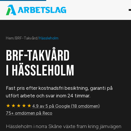
Hem
/
BRF-Takvård
/
Hässleholm
BRF-TAKVÅRD
I
HÄSSLEHOLM
Fast pris efter kostnadsfri besiktning, garanti på
utfört arbete och svar inom 24 timmar.
★★★★★
4,9 av 5 på Google (18 omdömen)
·
75+ omdömen på Reco
Hässleholm i norra Skåne växte fram kring järnvägen