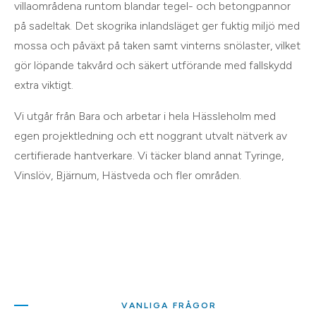
villaområdena runtom blandar tegel- och betongpannor
på sadeltak. Det skogrika inlandsläget ger fuktig miljö med
mossa och påväxt på taken samt vinterns snölaster, vilket
gör löpande takvård och säkert utförande med fallskydd
extra viktigt.
Vi utgår från
Bara
och arbetar i hela
Hässleholm
med
egen projektledning och ett noggrant utvalt nätverk av
certifierade hantverkare. Vi täcker bland annat
Tyringe,
Vinslöv, Bjärnum, Hästveda
och
fler områden
.
VANLIGA FRÅGOR