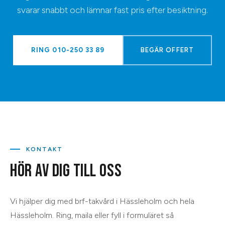
svarar snabbt och lämnar fast pris efter besiktning.
RING
010-250 33 89
BEGÄR OFFERT
KONTAKT
HÖR AV DIG TILL OSS
Vi hjälper dig med
brf-takvård
i
Hässleholm
och hela
Hässleholm
. Ring, maila eller fyll i formuläret så