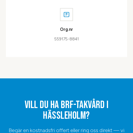
Org.nr
559175-8841
VILL DU HA
BRF-TAKVÅRD
I
HÄSSLEHOLM
?
Begär en kostnadsfri offert eller ring oss direkt — vi