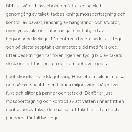
BRF-takvård i Hässleholm omfattar en samlad
genomgång av taket: takbesiktning, mossborttagning och
kontroll av påväxt, rensning av hängrännor och stuprör,
översyn av läkt och infästningar samt åtgärd av
begynnande läckage. På centrums branta sadeltak i tegel
och på platta papptak sker arbetet alltid med fallskydd.
Efter besiktningen får föreningen en tydlig bild av takets
skick och ett fast pris på det som behöver göras.
I det skogrika inlandsläget kring Hässleholm bildas mossa
och påväxt snabbt i den fuktiga miljön, vilket håller kvar
fukt och sliter på pannor och tätskikt. Därför är just
mossborttagning och kontroll av att vatten rinner fritt en
central del av takvården här, så att taket hålls torrt och
pannorna får full livslängd.