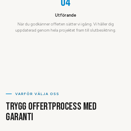
04
Utförande
När du godkänner offerten sätter vi igång. Vi håller dig
uppdaterad genom hela projektet fram till slutbesiktning.
VARFÖR VÄLJA OSS
TRYGG OFFERTPROCESS MED
GARANTI