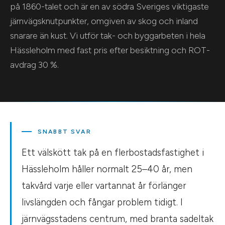
på 1860-talet och är en av södra Sveriges viktigaste
järnvägsknutpunkter, omgiven av skog och inland
snarare än kust. Vi utför tak- och byggarbeten i hela
Hässleholm med fast pris efter besiktning och ROT-
avdrag 30 %.
SNABBT SVAR
Ett välskött tak på en flerbostadsfastighet i
Hässleholm håller normalt 25–40 år, men
takvård varje eller vartannat år förlänger
livslängden och fångar problem tidigt. I
järnvägsstadens centrum, med branta sadeltak