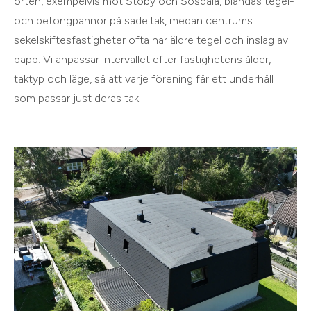
orten, exempelvis mot Stoby och Sösdala, blandas tegel-
och betongpannor på sadeltak, medan centrums
sekelskiftesfastigheter ofta har äldre tegel och inslag av
papp. Vi anpassar intervallet efter fastighetens ålder,
taktyp och läge, så att varje förening får ett underhåll
som passar just deras tak.