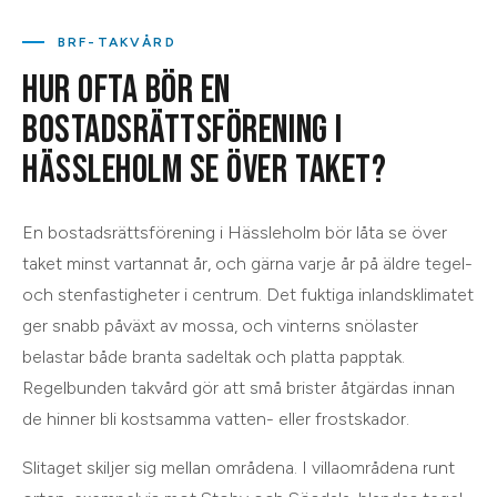
BRF-TAKVÅRD
HUR OFTA BÖR EN
BOSTADSRÄTTSFÖRENING I
HÄSSLEHOLM SE ÖVER TAKET?
En bostadsrättsförening i Hässleholm bör låta se över
taket minst vartannat år, och gärna varje år på äldre tegel-
och stenfastigheter i centrum. Det fuktiga inlandsklimatet
ger snabb påväxt av mossa, och vinterns snölaster
belastar både branta sadeltak och platta papptak.
Regelbunden takvård gör att små brister åtgärdas innan
de hinner bli kostsamma vatten- eller frostskador.
Slitaget skiljer sig mellan områdena. I villaområdena runt