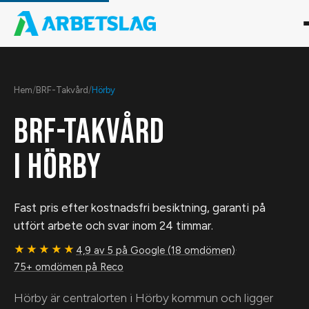
Hem
/
BRF-Takvård
/
Hörby
BRF-TAKVÅRD
I
HÖRBY
Fast pris efter kostnadsfri besiktning, garanti på
utfört arbete och svar inom 24 timmar.
★★★★★
4,9 av 5 på Google (18 omdömen)
·
75+ omdömen på Reco
Hörby är centralorten i Hörby kommun och ligger