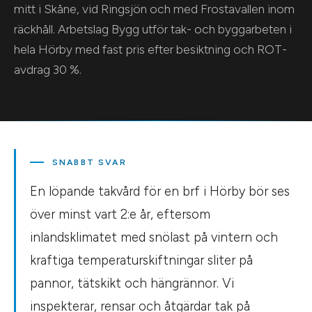
mitt i Skåne, vid Ringsjön och med Frostavallen inom
räckhåll. Arbetslag Bygg utför tak- och byggarbeten i
hela Hörby med fast pris efter besiktning och ROT-
avdrag 30 %.
SNABBT SVAR
En löpande takvård för en brf i Hörby bör ses
över minst vart 2:e år, eftersom
inlandsklimatet med snölast på vintern och
kraftiga temperaturskiftningar sliter på
pannor, tätskikt och hängrännor. Vi
inspekterar, rensar och åtgärdar tak på