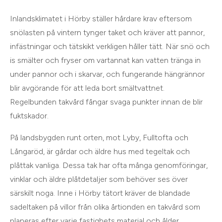
Inlandsklimatet i Hörby ställer hårdare krav eftersom
snölasten på vintern tynger taket och kräver att pannor,
infästningar och tätskikt verkligen håller tätt. När snö och
is smälter och fryser om vartannat kan vatten tränga in
under pannor och i skarvar, och fungerande hängrännor
blir avgörande för att leda bort smältvattnet.
Regelbunden takvård fångar svaga punkter innan de blir
fuktskador.
På landsbygden runt orten, mot Lyby, Fulltofta och
Långaröd, är gårdar och äldre hus med tegeltak och
plåttak vanliga. Dessa tak har ofta många genomföringar,
vinklar och äldre plåtdetaljer som behöver ses över
särskilt noga. Inne i Hörby tätort kräver de blandade
sadeltaken på villor från olika årtionden en takvård som
planeras efter varje fastighets material och ålder.