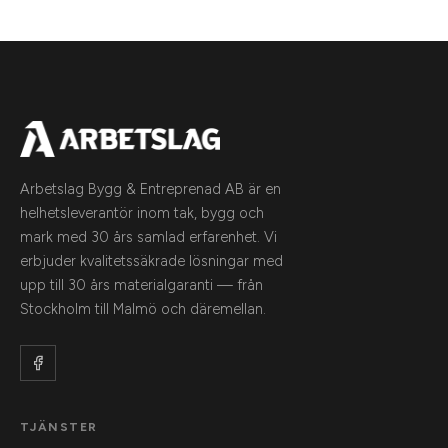
Arbetslag Bygg & Entreprenad AB är en
helhetsleverantör inom tak, bygg och
mark med 30 års samlad erfarenhet. Vi
erbjuder kvalitetssäkrade lösningar med
upp till 30 års materialgaranti — från
Stockholm till Malmö och däremellan.
TJÄNSTER