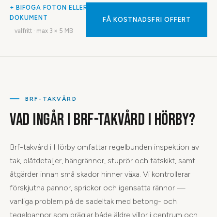
+ BIFOGA FOTON ELLER
DOKUMENT
FÅ KOSTNADSFRI OFFERT
valfritt · max
3
× 5 MB
BRF-TAKVÅRD
VAD INGÅR I BRF-TAKVÅRD I HÖRBY?
Brf-takvård i Hörby omfattar regelbunden inspektion av
tak, plåtdetaljer, hängrännor, stuprör och tätskikt, samt
åtgärder innan små skador hinner växa. Vi kontrollerar
förskjutna pannor, sprickor och igensatta rännor —
vanliga problem på de sadeltak med betong- och
tegelpannor som präglar både äldre villor i centrum och