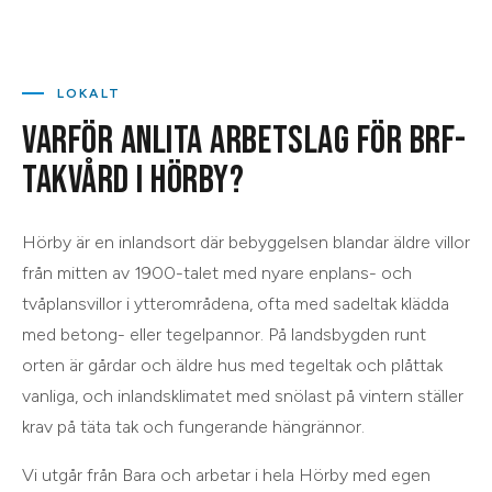
LOKALT
VARFÖR ANLITA ARBETSLAG FÖR
BRF-
TAKVÅRD
I
HÖRBY
?
Hörby är en inlandsort där bebyggelsen blandar äldre villor
från mitten av 1900-talet med nyare enplans- och
tvåplansvillor i ytterområdena, ofta med sadeltak klädda
med betong- eller tegelpannor. På landsbygden runt
orten är gårdar och äldre hus med tegeltak och plåttak
vanliga, och inlandsklimatet med snölast på vintern ställer
krav på täta tak och fungerande hängrännor.
Vi utgår från
Bara
och arbetar i hela
Hörby
med egen