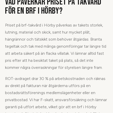
VAD PÅVERKAR PRISET PÅ TAKVÅRD
FÖR EN BRF I HÖRBY?
Priset på brf-takvård i Hörby påverkas av takets storlek,
lutning, material och skick, samt hur mycket plåt,
hängrännor och tätskikt som behöver åtgärdas. Branta
tegeltak och tak med många genomföringar tar längre tid
att arbeta säkert på än flacka villatak. Vi lämnar alltid fast
pris efter att ha besiktat taket på plats, så det inte
kommer några överraskningar för styrelsen längre fram.
ROT-avdraget drar 30 % på arbetskostnaden och räknas
av direkt på fakturan när åtgärderna utförs på en
bostadsrättsförenings medlemslägenheter eller en
privatbostad. Vi har F-skatt, ansvarsförsäkring och lämnar
garanti på utfört arbete, vilket gör att en brf i Hörby