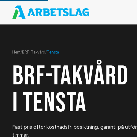
Hem
/
BRF-Takvård
/
Tensta
BRF-TAKVÅRD
I
TENSTA
Fast pris efter kostnadsfri besiktning, garanti på utfö
timmar.