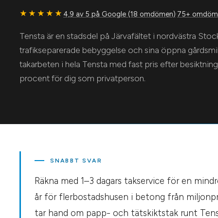
★★★★★
4,9 av 5 på Google (18 omdömen)
·
75+ omdöme
Tensta är en stadsdel på Järvafältet i nordvästra Stoc
trafikseparerade bebyggelse och sina öppna gårdsmil
takarbeten i hela Tensta med fast pris efter besikt
procent för dig som privatperson.
SNABBT SVAR
Räkna med 1–3 dagars takservice för en mindre 
år för flerbostadshusen i betong från miljon
tar hand om papp- och tätskiktstak runt Tens