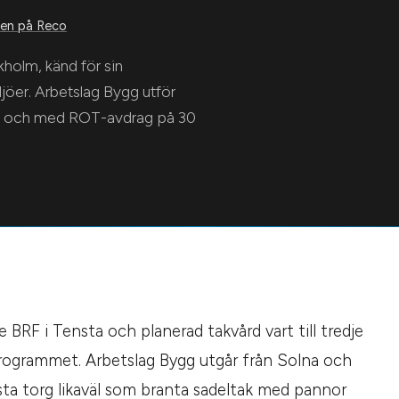
n på Reco
kholm, känd för sin
jöer. Arbetslag Bygg utför
ning och med ROT-avdrag på 30
BRF i Tensta och planerad takvård vart till tredje
programmet. Arbetslag Bygg utgår från Solna och
ta torg likaväl som branta sadeltak med pannor