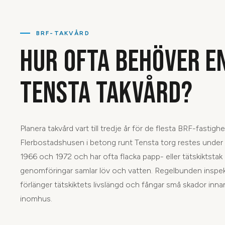
BRF-TAKVÅRD
HUR OFTA BEHÖVER EN
TENSTA TAKVÅRD?
Planera takvård vart till tredje år för de flesta BRF-fastighe
Flerbostadshusen i betong runt Tensta torg restes under
1966 och 1972 och har ofta flacka papp- eller tätskiktstak
genomföringar samlar löv och vatten. Regelbunden inspe
förlänger tätskiktets livslängd och fångar små skador innan
inomhus.