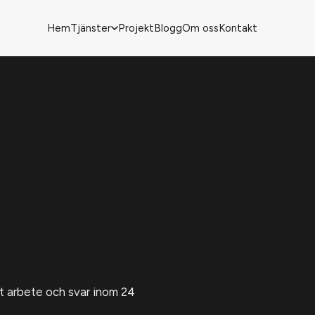
Hem
Tjänster
Projekt
Blogg
Om oss
Kontakt
rt arbete och svar inom 24