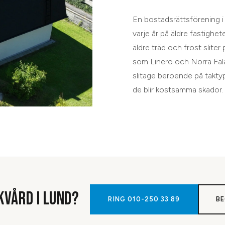
En bostadsrättsförening i 
varje år på äldre fastighet
äldre träd och frost sliter
som Linero och Norra Fäla
slitage beroende på takty
de blir kostsamma skador.
KVÅRD
I
LUND
?
RING
010-250 33 89
BE