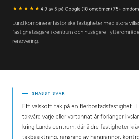
★★★★★
4,9 av 5 på Google (18 omdömen)
·
75+ omdöme
Lund kombinerar historiska fastigheter med stora vil
fastighetsägare i centrum och husägare i ytterområ
renovering.
SNABBT SVAR
Ett välskött tak på en flerbostadsfastighet i
takvård varje eller vartannat år förlänger livs
kring Lunds centrum, där äldre fastigheter kr
takbesiktning, rensning av hängrännor, kontrol