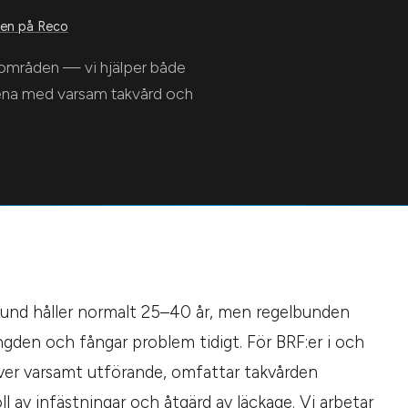
n på Reco
laområden — vi hjälper både
dena med varsam takvård och
 Lund håller normalt 25–40 år, men regelbunden
längden och fångar problem tidigt. För BRF:er i och
äver varsamt utförande, omfattar takvården
l av infästningar och åtgärd av läckage. Vi arbetar