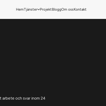
Hem
Tjänster
Projekt
Blogg
Om oss
Kontakt
rt arbete och svar inom 24