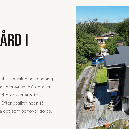
ÅRD I
t: takbesiktning, rensning
r, översyn av plåtdetaljer
igheter sker arbetet
 Efter besiktningen får
s på det som behöver göras.