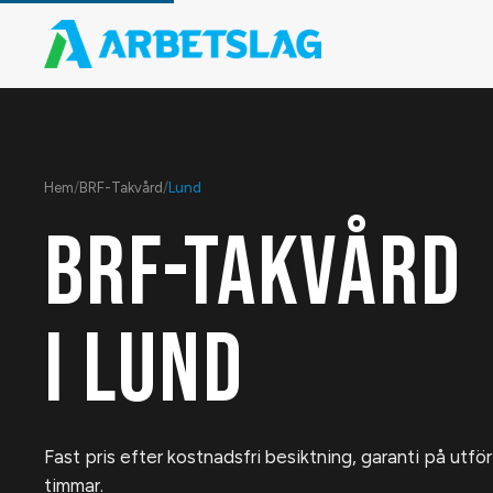
Hem
/
BRF-Takvård
/
Lund
BRF-TAKVÅRD
I
LUND
Fast pris efter kostnadsfri besiktning, garanti på utfö
timmar.