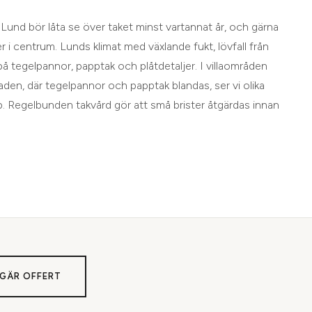
Lund bör låta se över taket minst vartannat år, och gärna
er i centrum. Lunds klimat med växlande fukt, lövfall från
 på tegelpannor, papptak och plåtdetaljer. I villaområden
den, där tegelpannor och papptak blandas, ser vi olika
p. Regelbunden takvård gör att små brister åtgärdas innan
GÄR OFFERT