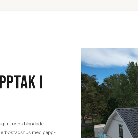
PPTAK I
?
ligt i Lunds blandade
 flerbostadshus med papp-