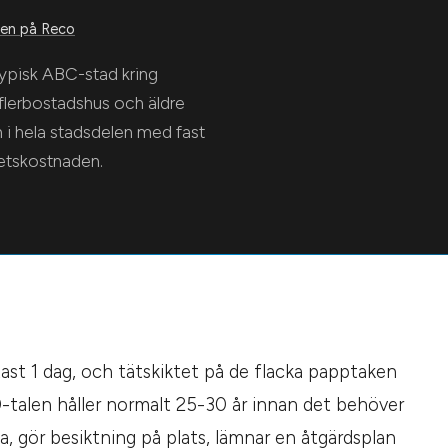
n på Reco
ypisk ABC-stad kring
flerbostadshus och äldre
en i hela stadsdelen med fast
betskostnaden.
ast 1 dag, och tätskiktet på de flacka papptaken
-talen håller normalt 25-30 år innan det behöver
na, gör besiktning på plats, lämnar en åtgärdsplan