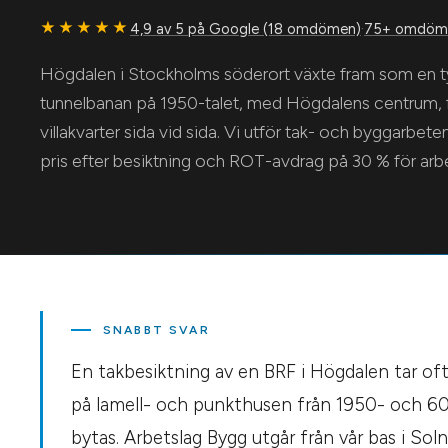
★★★★★
4,9 av 5 på Google (18 omdömen)
·
75+ omdöme
Högdalen i Stockholms söderort växte fram som en t
tunnelbanan på 1950-talet, med Högdalens centrum, 
villakvarter sida vid sida. Vi utför tak- och byggarbet
pris efter besiktning och ROT-avdrag på 30 % för ar
SNABBT SVAR
En takbesiktning av en BRF i Högdalen tar oft
på lamell- och punkthusen från 1950- och 60
bytas. Arbetslag Bygg utgår från vår bas i Sol