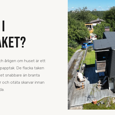
I
AKET?
ch årligen om huset är ett
 papptak. De flacka taken
iktet snabbare än branta
r och otäta skarvar innan
da.