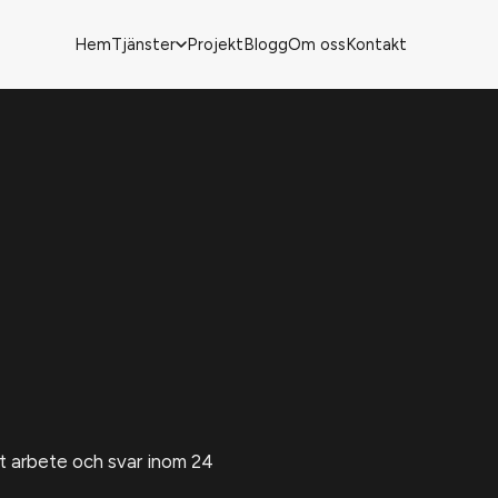
Hem
Tjänster
Projekt
Blogg
Om oss
Kontakt
rt arbete och svar inom 24