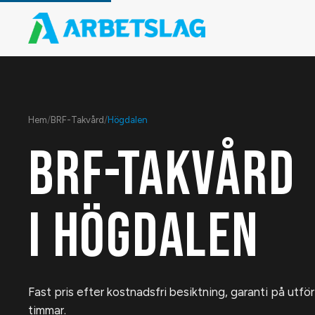
Hem
/
BRF-Takvård
/
Högdalen
BRF-TAKVÅRD
I
HÖGDALEN
Fast pris efter kostnadsfri besiktning, garanti på utfö
timmar.