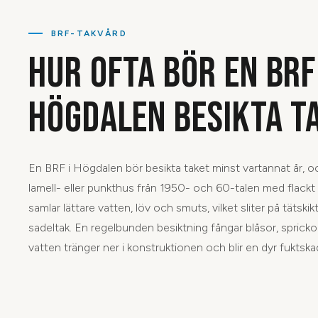
BRF-TAKVÅRD
HUR OFTA BÖR EN BRF 
HÖGDALEN BESIKTA T
En BRF i Högdalen bör besikta taket minst vartannat år, o
lamell- eller punkthus från 1950- och 60-talen med flackt
samlar lättare vatten, löv och smuts, vilket sliter på tätsk
sadeltak. En regelbunden besiktning fångar blåsor, spricko
vatten tränger ner i konstruktionen och blir en dyr fuktska