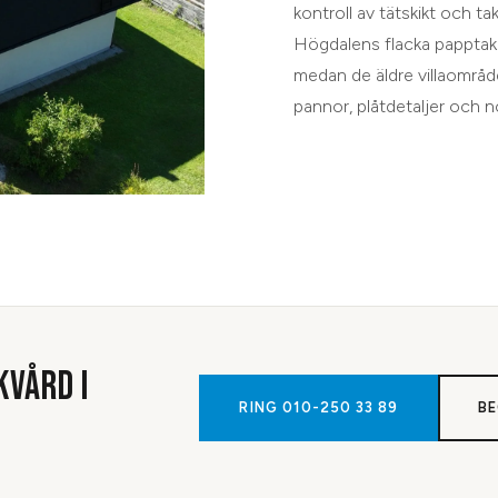
kontroll av tätskikt och t
Högdalens flacka papptak 
medan de äldre villaområden
pannor, plåtdetaljer och no
KVÅRD
I
RING
010-250 33 89
BE